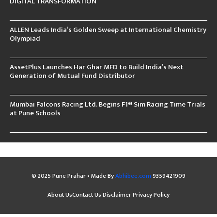
DIGITAL TRANSFORMATION
ALLEN Leads India’s Golden Sweep at International Chemistry
Olympiad
AssetPlus Launches Har Ghar MFD to Build India’s Next
Generation of Mutual Fund Distributor
Mumbai Falcons Racing Ltd. Begins F1® Sim Racing Time Trials
at Pune Schools
© 2025 Pune Prahar • Made By
Abhibee.com
9359421909
About Us
Contact Us
Disclaimer
Privacy Policy