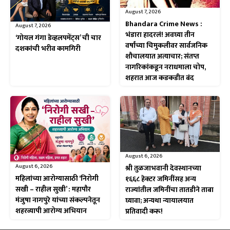
August 7, 2026
Bhandara Crime News :
August 7, 2026
भंडारा हादरलं! अवघ्या तीन
‘गोयल गंगा डेव्हलपमेंट्स’ ची चार
वर्षांच्या चिमुकलीवर सार्वजनिक
दशकांची भरीव कामगिरी
शौचालयात अत्याचार; संतप्त
नागरिकांकडून नराधमाला चोप,
शहरात आज कडकडीत बंद
August 6, 2026
August 6, 2026
श्री तुळजाभवानी देवस्थानच्या
महिलांच्या आरोग्यासाठी ‘निरोगी
१६६८ हेक्टर जमिनींसह अन्य
सखी – राहील सुखी’ : महापौर
राज्यांतील जमिनींचा तातडीने ताबा
मंजुषा नागपुरे यांच्या संकल्पनेतून
घ्यावा; अन्यथा न्यायालयात
शहरव्यापी आरोग्य अभियान
प्रतिवादी करू!