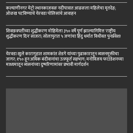
कल्याणीनगर मेट्रो स्थानकाजवळ नदीपात्रात आढळला महिलेचा मृतदेह;
ओळख पटविण्याचे येरवडा पोलिसांचे आवाहन
शिवछत्रपतींच्या शुद्धीकरण मोहिमेला ३५० वर्षे पूर्ण झाल्यानिमित्त ‘राष्ट्रीय
शुद्धीकरण दिन’ साजरा; सोलापुरात ५ जणांचा हिंदु धर्मात विधीवत पुनर्प्रवेश!
येरवडा खुले कारागृहात शामकांत शेडगे यांच्या पुढाकारातून व्यसनमुक्तीचा
जागर; १५० हून अधिक बंदीवानांचा उत्स्फूर्त सहभाग; मनोविजय फाउंडेशनच्या
माध्यमातून व्यसनांच्या दुष्परिणामांवर प्रभावी मार्गदर्शन