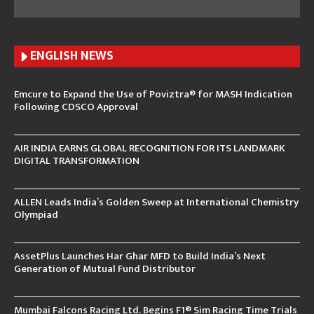
ENGLISH N
EWS
Emcure to Expand the Use of Poviztra® for MASH Indication
Following CDSCO Approval
AIR INDIA EARNS GLOBAL RECOGNITION FOR ITS LANDMARK
DIGITAL TRANSFORMATION
ALLEN Leads India’s Golden Sweep at International Chemistry
Olympiad
AssetPlus Launches Har Ghar MFD to Build India’s Next
Generation of Mutual Fund Distributor
Mumbai Falcons Racing Ltd. Begins F1® Sim Racing Time Trials