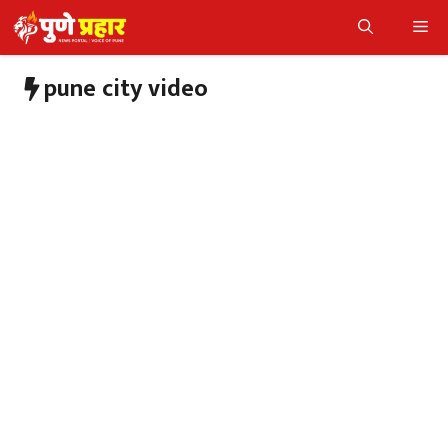
Skip
Me
to
content
pune city video