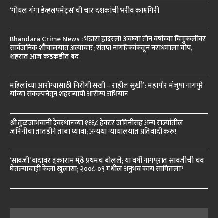
‘गोयल गंगा डेव्हलपमेंट्स’ ची चार दशकांची भरीव कामगिरी
Bhandara Crime News : भंडारा हादरलं! अवघ्या तीन वर्षांच्या चिमुकलीवर
सार्वजनिक शौचालयात अत्याचार; संतप्त नागरिकांकडून नराधमाला चोप,
शहरात आज कडकडीत बंद
महिलांच्या आरोग्यासाठी ‘निरोगी सखी – राहील सुखी’ : महापौर मंजुषा नागपुरे
यांच्या संकल्पनेतून शहरव्यापी आरोग्य अभियान
श्री तुळजाभवानी देवस्थानच्या १६६८ हेक्टर जमिनींसह अन्य राज्यांतील
जमिनींचा तातडीने ताबा घ्यावा; अन्यथा न्यायालयात प्रतिवादी करू!
‘सावजी’ वादावर तुकाराम मुंढे प्रथमच बोलले; या वर्षी नागपुरात सावजीची चव
घेतल्याचाही केला खुलासा; २००८-०९ मधील अनुभव काय सांगितला?