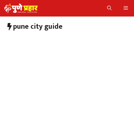
Skip
Me
to
content
pune city guide