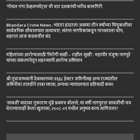
‘गोयल गंगा डेव्हलपमेंट्स’ ची चार दशकांची भरीव कामगिरी
Bhandara Crime News : भंडारा हादरलं! अवघ्या तीन वर्षांच्या चिमुकलीवर
सार्वजनिक शौचालयात अत्याचार; संतप्त नागरिकांकडून नराधमाला चोप,
शहरात आज कडकडीत बंद
महिलांच्या आरोग्यासाठी ‘निरोगी सखी – राहील सुखी’ : महापौर मंजुषा नागपुरे
यांच्या संकल्पनेतून शहरव्यापी आरोग्य अभियान
श्री तुळजाभवानी देवस्थानच्या १६६८ हेक्टर जमिनींसह अन्य राज्यांतील
जमिनींचा तातडीने ताबा घ्यावा; अन्यथा न्यायालयात प्रतिवादी करू!
‘सावजी’ वादावर तुकाराम मुंढे प्रथमच बोलले; या वर्षी नागपुरात सावजीची चव
घेतल्याचाही केला खुलासा; २००८-०९ मधील अनुभव काय सांगितला?