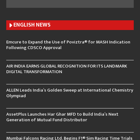
ENGLISH N
EWS
Emcure to Expand the Use of Poviztra® for MASH Indication
Following CDSCO Approval
AIR INDIA EARNS GLOBAL RECOGNITION FOR ITS LANDMARK
DIGITAL TRANSFORMATION
ALLEN Leads India’s Golden Sweep at International Chemistry
Olympiad
AssetPlus Launches Har Ghar MFD to Build India’s Next
Generation of Mutual Fund Distributor
Mumbai Falcons Racing Ltd. Begins F1® Sim Racing Time Trials