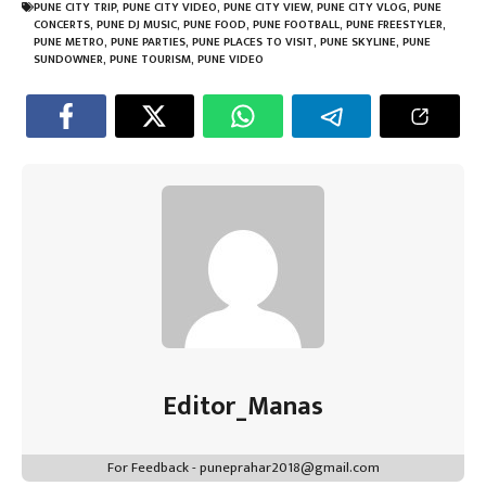
o
er
sA
es
dI
a
PUNE CITY TRIP
,
PUNE CITY VIDEO
,
PUNE CITY VIEW
,
PUNE CITY VLOG
,
PUNE
ok
p
t
n
m
CONCERTS
,
PUNE DJ MUSIC
,
PUNE FOOD
,
PUNE FOOTBALL
,
PUNE FREESTYLER
,
PUNE METRO
,
PUNE PARTIES
,
PUNE PLACES TO VISIT
,
PUNE SKYLINE
,
PUNE
p
SUNDOWNER
,
PUNE TOURISM
,
PUNE VIDEO
Editor_Manas
For Feedback - puneprahar2018@gmail.com