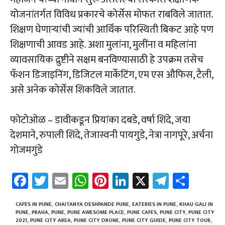
योजनांतर्गत विविध प्रकारचे कोर्सेस मोफत राबविले जातात.
शिक्षण घेणाऱ्यांची ज्यांची आर्थिक परिस्थिती बिकट आहे पण
शिक्षणाची आवड आहे. अशा मुलांना, मुलींना व महिलांना
व्यावसायिक द्रुष्टीने सक्षम बनविण्यासाठी हे उपक्रम तसेच
फॅशन डिजाइनिंग, डिजिटल मार्केटिंग, एम एस औफिस, टैली,
असे अनेक कोर्सेस शिकविले जातात.
फोटोओळ – डावीकडून प्रियांका दबडे, वर्षा शिंदे, जया
देशमाने, रुपाली शिंदे, तेजास्वनी पायगुडे, नेत्रा नागपूरे, अर्चना
गोजमगुंडे
Fa
T
E
W
Pi
Li
X
Te
Sh
ce
wi
m
h
nt
nk
le
ar
b
tt
ail
at
er
e
gr
e
CAFES IN PUNE
,
CHAITANYA DESHPANDE PUNE
,
EATERIES IN PUNE
,
KHAU GALI IN
PUNE
,
PRAHA
,
PUNE
,
PUNE AWESOME PLACE
,
PUNE CAFES
,
PUNE CITY
,
PUNE CITY
2021
,
PUNE CITY AREA
,
PUNE CITY DRONE
,
PUNE CITY GUIDE
,
PUNE CITY TOUR
,