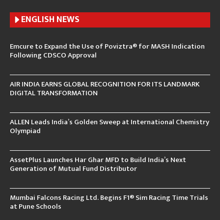
ENGLISH N
EWS
Emcure to Expand the Use of Poviztra® for MASH Indication
Following CDSCO Approval
AIR INDIA EARNS GLOBAL RECOGNITION FOR ITS LANDMARK
DIGITAL TRANSFORMATION
ALLEN Leads India’s Golden Sweep at International Chemistry
Olympiad
AssetPlus Launches Har Ghar MFD to Build India’s Next
Generation of Mutual Fund Distributor
Mumbai Falcons Racing Ltd. Begins F1® Sim Racing Time Trials
at Pune Schools