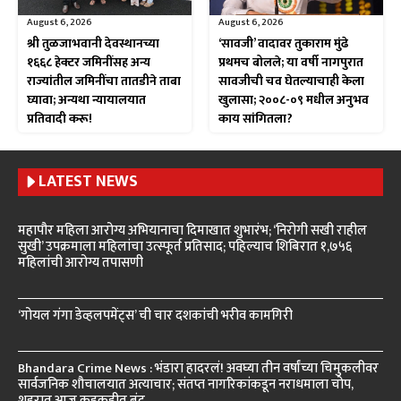
August 6, 2026
August 6, 2026
श्री तुळजाभवानी देवस्थानच्या
‘सावजी’ वादावर तुकाराम मुंढे
१६६८ हेक्टर जमिनींसह अन्य
प्रथमच बोलले; या वर्षी नागपुरात
राज्यांतील जमिनींचा तातडीने ताबा
सावजीची चव घेतल्याचाही केला
घ्यावा; अन्यथा न्यायालयात
खुलासा; २००८-०९ मधील अनुभव
प्रतिवादी करू!
काय सांगितला?
LATEST NEWS
महापौर महिला आरोग्य अभियानाचा दिमाखात शुभारंभ; ‘निरोगी सखी राहील
सुखी’ उपक्रमाला महिलांचा उत्स्फूर्त प्रतिसाद; पहिल्याच शिबिरात १,७५६
महिलांची आरोग्य तपासणी
‘गोयल गंगा डेव्हलपमेंट्स’ ची चार दशकांची भरीव कामगिरी
Bhandara Crime News : भंडारा हादरलं! अवघ्या तीन वर्षांच्या चिमुकलीवर
सार्वजनिक शौचालयात अत्याचार; संतप्त नागरिकांकडून नराधमाला चोप,
शहरात आज कडकडीत बंद