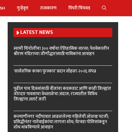
ISH
गुन्हेवृत्त
राजकारण
पिंपरी चिंचवड
LATEST NEWS
स्वामी चिंचोलीचा ३०० वर्षांचा ऐतिहासिक वारसा; पेशवेकालीन
श्रीराम मंदिराच्या जीर्णोद्धारासाठी भाविकांना आवाहन
‘सार्वजनिक काका पुरस्कार’ प्रदान सोहळा २०२६ संपन्न
पुढील पाच दिवसांसाठी वीजांचा कडकडाट आणि काही जिल्ह्यांत
जोरदार पावसाचा वेधशाळेचा अंदाज; राज्यातील विविध
जिल्ह्यांना अलर्ट जारी
कल्याणीनगर नदीपात्रात आढळलेल्या महिलेची ओळख पटली;
प्रसिद्धीनंतर नातेवाईकांचा लागला शोध; येरवडा पोलिसांकडून
शोध थांबविण्याचे आवाहन