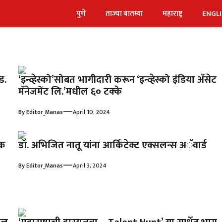
पुणे
ताज्या बातम्या
महाराष्ट्र
ENGL
ड.
‘इन्व्हेस्को’सोबत भागीदारी करून ‘इन्व्हेस्को इंडिया ॲसेट
मॅनेजमेंट लि.’मधील ६० टक्के
—
By
Editor_Manas
April 10, 2024
शक
डॉ. अभिजित नातू यांना आर्किटेक्ट एक्सलन्स अॅवार्ड
—
By
Editor_Manas
April 3, 2024