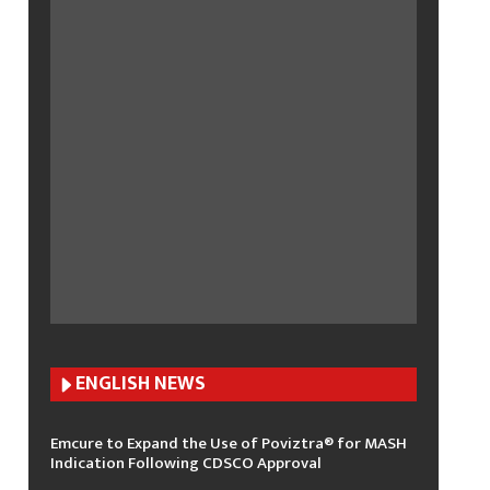
ENGLISH N
EWS
Emcure to Expand the Use of Poviztra® for MASH
Indication Following CDSCO Approval