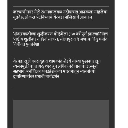
कल्याणीनगर मेट्रो स्थानकाजवळ नदीपात्रात आढळला महिलेचा
मृतदेह; ओळख पटविण्याचे येरवडा पोलिसांचे आवाहन
शिवछत्रपतींच्या शुद्धीकरण मोहिमेला ३५० वर्षे पूर्ण झाल्यानिमित्त
‘राष्ट्रीय शुद्धीकरण दिन’ साजरा; सोलापुरात ५ जणांचा हिंदु धर्मात
विधीवत पुनर्प्रवेश!
येरवडा खुले कारागृहात शामकांत शेडगे यांच्या पुढाकारातून
व्यसनमुक्तीचा जागर; १५० हून अधिक बंदीवानांचा उत्स्फूर्त
सहभाग; मनोविजय फाउंडेशनच्या माध्यमातून व्यसनांच्या
दुष्परिणामांवर प्रभावी मार्गदर्शन