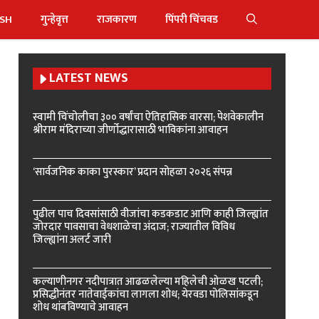
ISH
गुन्हेवृत्त
राजकारण
पिंपरी चिंचवड
LATEST NEWS
स्वामी चिंचोलीचा ३०० वर्षांचा ऐतिहासिक वारसा; पेशवेकालीन
श्रीराम मंदिराच्या जीर्णोद्धारासाठी भाविकांना आवाहन
‘सार्वजनिक काका पुरस्कार’ प्रदान सोहळा २०२६ संपन्न
पुढील पाच दिवसांसाठी वीजांचा कडकडाट आणि काही जिल्ह्यांत
जोरदार पावसाचा वेधशाळेचा अंदाज; राज्यातील विविध
जिल्ह्यांना अलर्ट जारी
कल्याणीनगर नदीपात्रात आढळलेल्या महिलेची ओळख पटली;
प्रसिद्धीनंतर नातेवाईकांचा लागला शोध; येरवडा पोलिसांकडून
शोध थांबविण्याचे आवाहन