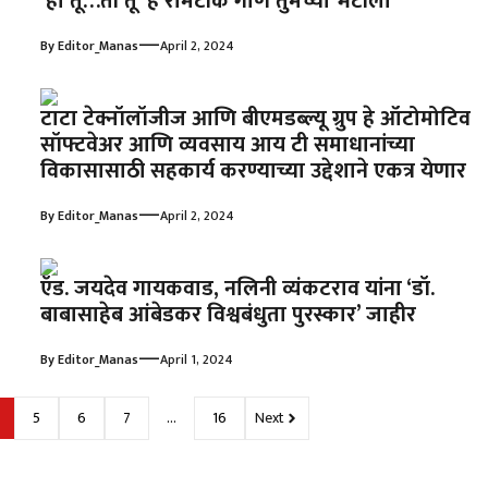
‘हा तू…ती तू’ हे रोमॅंटीक गाणं तुमच्या भेटीला
—
By
Editor_Manas
April 2, 2024
टाटा टेक्नॉलॉजीज आणि बीएमडब्ल्यू ग्रुप हे ऑटोमोटिव
सॉफ्टवेअर आणि व्यवसाय आय टी समाधानांच्या
विकासासाठी सहकार्य करण्याच्या उद्देशाने एकत्र येणार
—
By
Editor_Manas
April 2, 2024
ऍड. जयदेव गायकवाड, नलिनी व्यंकटराव यांना ‘डॉ.
बाबासाहेब आंबेडकर विश्वबंधुता पुरस्कार’ जाहीर
—
By
Editor_Manas
April 1, 2024
5
6
7
…
16
Next