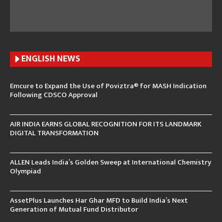
ENGLISH N
EWS
Emcure to Expand the Use of Poviztra® for MASH Indication
Following CDSCO Approval
AIR INDIA EARNS GLOBAL RECOGNITION FOR ITS LANDMARK
DIGITAL TRANSFORMATION
ALLEN Leads India’s Golden Sweep at International Chemistry
Olympiad
AssetPlus Launches Har Ghar MFD to Build India’s Next
Generation of Mutual Fund Distributor