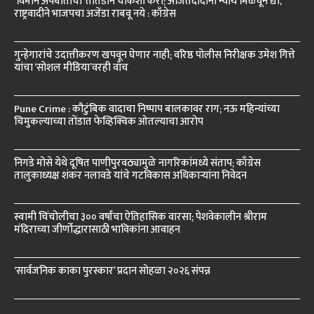
‘विमान अपघाताची’ तातडीने चौकशी करा; अजितदादांना न्याय मिळवून द्या,
राष्ट्रवादीने भाजपचा अजेंडा राबवू नये : काँग्रेस
गुन्हेगारांचे उदात्तीकरण खपवून घेणार नाही; वरिष्ठ पोलीस निरीक्षक उमेश गित्ते
यांचा ‘सोशल मीडिया’वरही वॉच
Pune Crime : कौटुंबिक वादाचा निष्पाप बालकावर राग; नऊ महिन्यांच्या
चिमुकल्याच्या तोंडात फेव्हिक्विक ओतल्याचा आरोप
निगडे मोसे येथे दूषित पाणीपुरवठ्यामुळे नागरिकांमध्ये संताप; काँग्रेस
तालुकाध्यक्ष शंकर नलावडे यांचे गटविकास अधिकाऱ्यांना निवेदन
स्वामी चिंचोलीचा ३०० वर्षांचा ऐतिहासिक वारसा; पेशवेकालीन श्रीराम
मंदिराच्या जीर्णोद्धारासाठी भाविकांना आवाहन
‘सार्वजनिक काका पुरस्कार’ प्रदान सोहळा २०२६ संपन्न