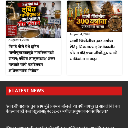
August 4, 2026
August 4, 2026
स्वामी चिंचोलीचा ३०० वर्षांचा
निगडे मोसे येथे दूषित
ऐतिहासिक वारसा; पेशवेकालीन
पाणीपुरवठ्यामुळे नागरिकांमध्ये
श्रीराम मंदिराच्या जीर्णोद्धारासाठी
संताप; काँग्रेस तालुकाध्यक्ष शंकर
भाविकांना आवाहन
नलावडे यांचे गटविकास
अधिकाऱ्यांना निवेदन
LATEST NEWS
‘सावजी’ वादावर तुकाराम मुंढे प्रथमच बोलले; या वर्षी नागपुरात सावजीची चव
घेतल्याचाही केला खुलासा; २००८-०९ मधील अनुभव काय सांगितला?