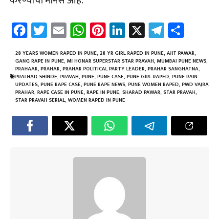
करण्याचा मानस आहे.
Fa
T
E
W
Pi
Li
X
Te
Sh
ce
wi
m
h
nt
nk
le
ar
b
tt
ail
at
er
e
gr
e
28 YEARS WOMEN RAPED IN PUNE
,
28 YR GIRL RAPED IN PUNE
,
AJIT PAWAR
,
GANG RAPE IN PUNE
,
MI HONAR SUPERSTAR STAR PRAVAH
,
MUMBAI PUNE NEWS
,
o
er
sA
es
dI
a
PRAHAAR
,
PRAHAR
,
PRAHAR POLITICAL PARTY LEADER
,
PRAHAR SANGHATNA
,
PRALHAD SHINDE
,
PRAVAH
,
PUNE
,
PUNE CASE
,
PUNE GIRL RAPED
,
PUNE RAIN
ok
p
t
n
m
UPDATES
,
PUNE RAPE CASE
,
PUNE RAPE NEWS
,
PUNE WOMEN RAPED
,
PWD VAJRA
PRAHAR
,
RAPE CASE IN PUNE
,
RAPE IN PUNE
,
SHARAD PAWAR
,
STAR PRAVAH
,
p
STAR PRAVAH SERIAL
,
WOMEN RAPED IN PUNE