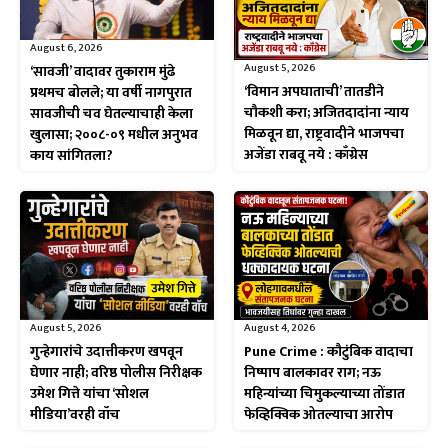
August 6, 2026
August 5, 2026
‘सावजी’ वादावर तुकाराम मुंढे
‘विमान अपघाताची’ तातडीने
प्रथमच बोलले; या वर्षी नागपुरात
चौकशी करा; अजितदादांना न्याय
सावजीची चव घेतल्याचाही केला
मिळवून द्या, राष्ट्रवादीने भाजपचा
खुलासा; २००८-०९ मधील अनुभव
अजेंडा राबवू नये : काँग्रेस
काय सांगितला?
August 5, 2026
August 4, 2026
गुन्हेगारांचे उदात्तीकरण खपवून
Pune Crime : कौटुंबिक वादाचा
घेणार नाही; वरिष्ठ पोलीस निरीक्षक
निष्पाप बालकावर राग; नऊ
उमेश गित्ते यांचा ‘सोशल
महिन्यांच्या चिमुकल्याच्या तोंडात
मीडिया’वरही वॉच
फेव्हिक्विक ओतल्याचा आरोप