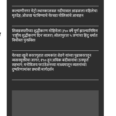
ा
कल्याणीनगर मेट्रो स्थानकाजवळ नदीपात्रात आढळला महिलेचा
मृतदेह; ओळख पटविण्याचे येरवडा पोलिसांचे आवाहन
शिवछत्रपतींच्या शुद्धीकरण मोहिमेला ३५० वर्षे पूर्ण झाल्यानिमित्त
र
‘राष्ट्रीय शुद्धीकरण दिन’ साजरा; सोलापुरात ५ जणांचा हिंदु धर्मात
विधीवत पुनर्प्रवेश!
येरवडा खुले कारागृहात शामकांत शेडगे यांच्या पुढाकारातून
व्यसनमुक्तीचा जागर; १५० हून अधिक बंदीवानांचा उत्स्फूर्त
सहभाग; मनोविजय फाउंडेशनच्या माध्यमातून व्यसनांच्या
दुष्परिणामांवर प्रभावी मार्गदर्शन