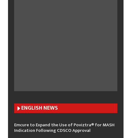
ENGLISH N
EWS
Emcure to Expand the Use of Poviztra® for MASH
Indication Following CDSCO Approval