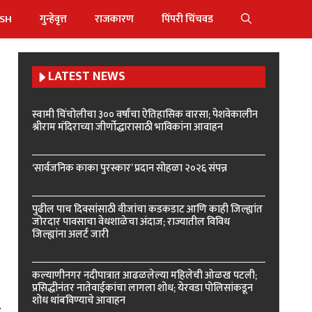
ISH
गुन्हेवृत्त
राजकारण
पिंपरी चिंचवड
LATEST NEWS
स्वामी चिंचोलीचा ३०० वर्षांचा ऐतिहासिक वारसा; पेशवेकालीन
श्रीराम मंदिराच्या जीर्णोद्धारासाठी भाविकांना आवाहन
‘सार्वजनिक काका पुरस्कार’ प्रदान सोहळा २०२६ संपन्न
पुढील पाच दिवसांसाठी वीजांचा कडकडाट आणि काही जिल्ह्यांत
जोरदार पावसाचा वेधशाळेचा अंदाज; राज्यातील विविध
जिल्ह्यांना अलर्ट जारी
कल्याणीनगर नदीपात्रात आढळलेल्या महिलेची ओळख पटली;
प्रसिद्धीनंतर नातेवाईकांचा लागला शोध; येरवडा पोलिसांकडून
शोध थांबविण्याचे आवाहन