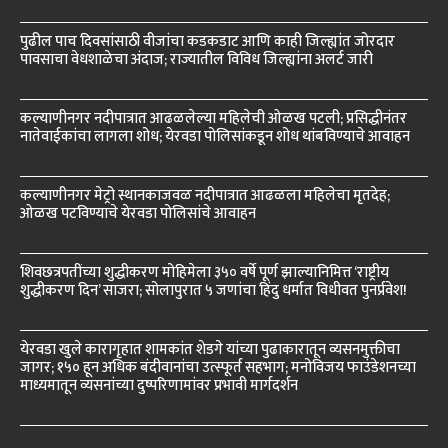
पुढील पाच दिवसांसाठी वीजांचा कडकडाट आणि काही जिल्ह्यांत जोरदार
पावसाचा वेधशाळेचा अंदाज; राज्यातील विविध जिल्ह्यांना अलर्ट जारी
कल्याणीनगर नदीपात्रात आढळलेल्या महिलेची ओळख पटली; प्रसिद्धीनंतर
नातेवाईकांचा लागला शोध; येरवडा पोलिसांकडून शोध थांबविण्याचे आवाहन
कल्याणीनगर मेट्रो स्थानकाजवळ नदीपात्रात आढळला महिलेचा मृतदेह;
ओळख पटविण्याचे येरवडा पोलिसांचे आवाहन
शिवछत्रपतींच्या शुद्धीकरण मोहिमेला ३५० वर्षे पूर्ण झाल्यानिमित्त ‘राष्ट्रीय
शुद्धीकरण दिन’ साजरा; सोलापुरात ५ जणांचा हिंदु धर्मात विधीवत पुनर्प्रवेश!
येरवडा खुले कारागृहात शामकांत शेडगे यांच्या पुढाकारातून व्यसनमुक्तीचा
जागर; १५० हून अधिक बंदीवानांचा उत्स्फूर्त सहभाग; मनोविजय फाउंडेशनच्या
माध्यमातून व्यसनांच्या दुष्परिणामांवर प्रभावी मार्गदर्शन