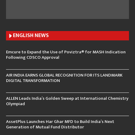
ENGLISH N
EWS
Emcure to Expand the Use of Poviztra® for MASH Indication
Following CDSCO Approval
AIR INDIA EARNS GLOBAL RECOGNITION FOR ITS LANDMARK
DIGITAL TRANSFORMATION
ALLEN Leads India’s Golden Sweep at International Chemistry
Olympiad
AssetPlus Launches Har Ghar MFD to Build India’s Next
Generation of Mutual Fund Distributor