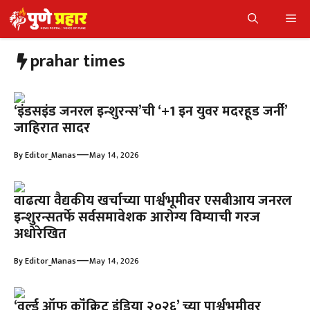
Skip
Me
to
content
prahar times
‘इंडसइंड जनरल इन्शुरन्स’ची ‘+1 इन युवर मदरहूड जर्नी’
जाहिरात सादर
—
By
Editor_Manas
May 14, 2026
वाढत्या वैद्यकीय खर्चाच्या पार्श्वभूमीवर एसबीआय जनरल
इन्शुरन्सतर्फे सर्वसमावेशक आरोग्य विम्याची गरज
अधोरेखित
—
By
Editor_Manas
May 14, 2026
‘वर्ल्ड ऑफ कॉंक्रिट इंडिया २०२६’ च्या पार्श्वभूमीवर