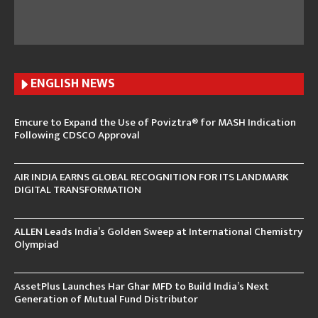
ENGLISH N
EWS
Emcure to Expand the Use of Poviztra® for MASH Indication
Following CDSCO Approval
AIR INDIA EARNS GLOBAL RECOGNITION FOR ITS LANDMARK
DIGITAL TRANSFORMATION
ALLEN Leads India’s Golden Sweep at International Chemistry
Olympiad
AssetPlus Launches Har Ghar MFD to Build India’s Next
Generation of Mutual Fund Distributor