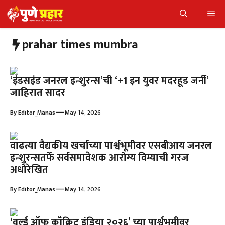
Skip
Me
to
content
prahar times mumbra
‘इंडसइंड जनरल इन्शुरन्स’ची ‘+1 इन युवर मदरहूड जर्नी’
जाहिरात सादर
—
By
Editor_Manas
May 14, 2026
वाढत्या वैद्यकीय खर्चाच्या पार्श्वभूमीवर एसबीआय जनरल
इन्शुरन्सतर्फे सर्वसमावेशक आरोग्य विम्याची गरज
अधोरेखित
—
By
Editor_Manas
May 14, 2026
‘वर्ल्ड ऑफ कॉंक्रिट इंडिया २०२६’ च्या पार्श्वभूमीवर