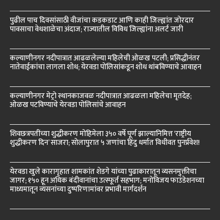
पुढील पाच दिवसांसाठी वीजांचा कडकडाट आणि काही जिल्ह्यांत जोरदार
पावसाचा वेधशाळेचा अंदाज; राज्यातील विविध जिल्ह्यांना अलर्ट जारी
कल्याणीनगर नदीपात्रात आढळलेल्या महिलेची ओळख पटली; प्रसिद्धीनंतर
नातेवाईकांचा लागला शोध; येरवडा पोलिसांकडून शोध थांबविण्याचे आवाहन
कल्याणीनगर मेट्रो स्थानकाजवळ नदीपात्रात आढळला महिलेचा मृतदेह;
ओळख पटविण्याचे येरवडा पोलिसांचे आवाहन
शिवछत्रपतींच्या शुद्धीकरण मोहिमेला ३५० वर्षे पूर्ण झाल्यानिमित्त ‘राष्ट्रीय
शुद्धीकरण दिन’ साजरा; सोलापुरात ५ जणांचा हिंदु धर्मात विधीवत पुनर्प्रवेश!
येरवडा खुले कारागृहात शामकांत शेडगे यांच्या पुढाकारातून व्यसनमुक्तीचा
जागर; १५० हून अधिक बंदीवानांचा उत्स्फूर्त सहभाग; मनोविजय फाउंडेशनच्या
माध्यमातून व्यसनांच्या दुष्परिणामांवर प्रभावी मार्गदर्शन