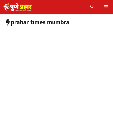
Skip
Me
to
content
prahar times mumbra