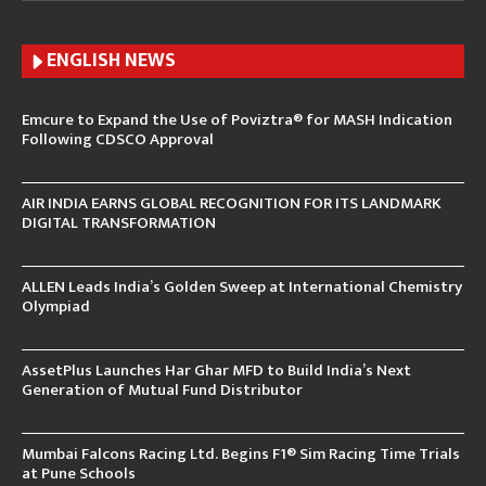
ENGLISH N
EWS
Emcure to Expand the Use of Poviztra® for MASH Indication
Following CDSCO Approval
AIR INDIA EARNS GLOBAL RECOGNITION FOR ITS LANDMARK
DIGITAL TRANSFORMATION
ALLEN Leads India’s Golden Sweep at International Chemistry
Olympiad
AssetPlus Launches Har Ghar MFD to Build India’s Next
Generation of Mutual Fund Distributor
Mumbai Falcons Racing Ltd. Begins F1® Sim Racing Time Trials
at Pune Schools