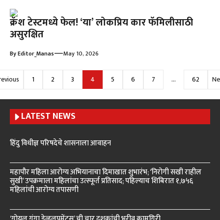
क्रॅश टेस्टमध्ये फेल! ‘या’ लोकप्रिय कार फॅमिलीसाठी
असुरक्षित
—
By
Editor_Manas
May 10, 2026
revious
1
2
3
4
5
6
7
…
62
Ne
LATEST NEWS
हिंदु विधीज्ञ परिषदेचे शासनाला आवाहन
महापौर महिला आरोग्य अभियानाचा दिमाखात शुभारंभ; ‘निरोगी सखी राहील
सुखी’ उपक्रमाला महिलांचा उत्स्फूर्त प्रतिसाद; पहिल्याच शिबिरात १,७५६
महिलांची आरोग्य तपासणी
‘गोयल गंगा डेव्हलपमेंट्स’ ची चार दशकांची भरीव कामगिरी