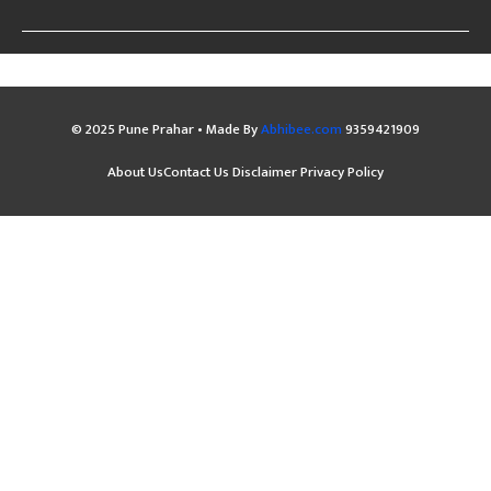
© 2025 Pune Prahar • Made By
Abhibee.com
9359421909
About Us
Contact Us
Disclaimer
Privacy Policy