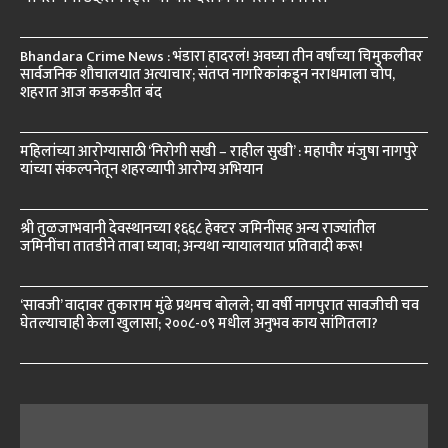
Bhandara Crime News : भंडारा हादरलं! अवघ्या तीन वर्षांच्या चिमुकलीवर
सार्वजनिक शौचालयात अत्याचार; संतप्त नागरिकांकडून नराधमाला चोप,
शहरात आज कडकडीत बंद
महिलांच्या आरोग्यासाठी ‘निरोगी सखी – राहील सुखी’ : महापौर मंजुषा नागपुरे
यांच्या संकल्पनेतून शहरव्यापी आरोग्य अभियान
श्री तुळजाभवानी देवस्थानच्या १६६८ हेक्टर जमिनींसह अन्य राज्यांतील
जमिनींचा तातडीने ताबा घ्यावा; अन्यथा न्यायालयात प्रतिवादी करू!
‘सावजी’ वादावर तुकाराम मुंढे प्रथमच बोलले; या वर्षी नागपुरात सावजीची चव
घेतल्याचाही केला खुलासा; २००८-०९ मधील अनुभव काय सांगितला?