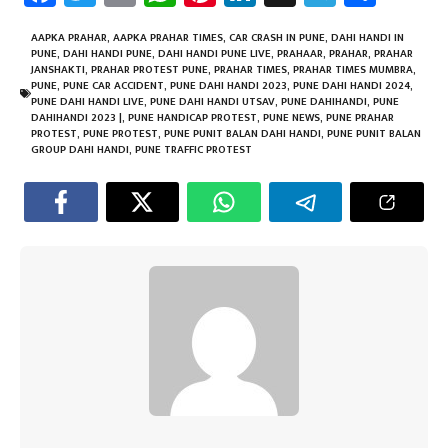
ce
wi
m
h
nt
nk
le
ar
b
tt
ail
at
er
e
gr
e
AAPKA PRAHAR
,
AAPKA PRAHAR TIMES
,
CAR CRASH IN PUNE
,
DAHI HANDI IN
PUNE
,
DAHI HANDI PUNE
,
DAHI HANDI PUNE LIVE
,
PRAHAAR
,
PRAHAR
,
PRAHAR
o
er
sA
es
dI
a
JANSHAKTI
,
PRAHAR PROTEST PUNE
,
PRAHAR TIMES
,
PRAHAR TIMES MUMBRA
,
PUNE
,
PUNE CAR ACCIDENT
,
PUNE DAHI HANDI 2023
,
PUNE DAHI HANDI 2024
,
ok
p
t
n
m
PUNE DAHI HANDI LIVE
,
PUNE DAHI HANDI UTSAV
,
PUNE DAHIHANDI
,
PUNE
DAHIHANDI 2023 |
,
PUNE HANDICAP PROTEST
,
PUNE NEWS
,
PUNE PRAHAR
p
PROTEST
,
PUNE PROTEST
,
PUNE PUNIT BALAN DAHI HANDI
,
PUNE PUNIT BALAN
GROUP DAHI HANDI
,
PUNE TRAFFIC PROTEST