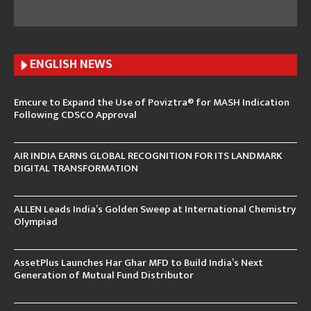
ENGLISH N
EWS
Emcure to Expand the Use of Poviztra® for MASH Indication
Following CDSCO Approval
AIR INDIA EARNS GLOBAL RECOGNITION FOR ITS LANDMARK
DIGITAL TRANSFORMATION
ALLEN Leads India’s Golden Sweep at International Chemistry
Olympiad
AssetPlus Launches Har Ghar MFD to Build India’s Next
Generation of Mutual Fund Distributor