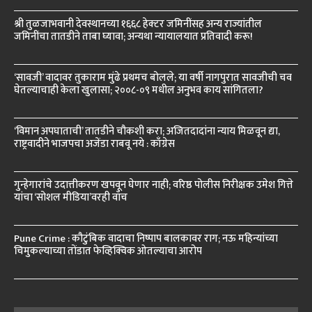
श्री तुळजाभवानी देवस्थानच्या १६६८ हेक्टर जमिनींसह अन्य राज्यांतील
जमिनींचा तातडीने ताबा घ्यावा; अन्यथा न्यायालयात प्रतिवादी करू!
‘सावजी’ वादावर तुकाराम मुंढे प्रथमच बोलले; या वर्षी नागपुरात सावजीची चव
घेतल्याचाही केला खुलासा; २००८-०९ मधील अनुभव काय सांगितला?
‘विमान अपघाताची’ तातडीने चौकशी करा; अजितदादांना न्याय मिळवून द्या,
राष्ट्रवादीने भाजपचा अजेंडा राबवू नये : काँग्रेस
गुन्हेगारांचे उदात्तीकरण खपवून घेणार नाही; वरिष्ठ पोलीस निरीक्षक उमेश गित्ते
यांचा ‘सोशल मीडिया’वरही वॉच
Pune Crime : कौटुंबिक वादाचा निष्पाप बालकावर राग; नऊ महिन्यांच्या
चिमुकल्याच्या तोंडात फेव्हिक्विक ओतल्याचा आरोप