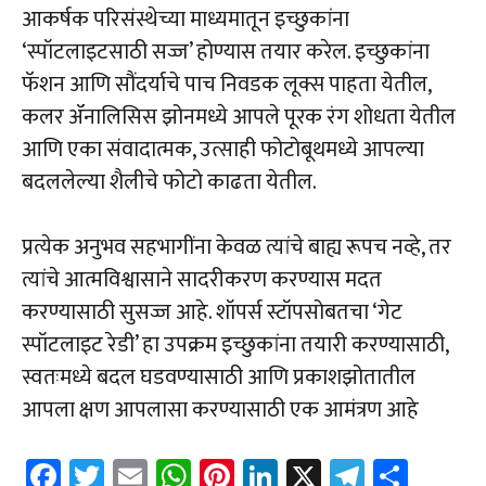
आकर्षक परिसंस्थेच्या माध्यमातून इच्छुकांना
‘स्पॉटलाइटसाठी सज्ज’ होण्यास तयार करेल. इच्छुकांना
फॅशन आणि सौंदर्याचे पाच निवडक लूक्स पाहता येतील,
कलर ॲनालिसिस झोनमध्ये आपले पूरक रंग शोधता येतील
आणि एका संवादात्मक, उत्साही फोटोबूथमध्ये आपल्या
बदललेल्या शैलीचे फोटो काढता येतील.
प्रत्येक अनुभव सहभागींना केवळ त्यांचे बाह्य रूपच नव्हे, तर
त्यांचे आत्मविश्वासाने सादरीकरण करण्यास मदत
करण्यासाठी सुसज्ज आहे. शॉपर्स स्टॉपसोबतचा ‘गेट
स्पॉटलाइट रेडी’ हा उपक्रम इच्छुकांना तयारी करण्यासाठी,
स्वतःमध्ये बदल घडवण्यासाठी आणि प्रकाशझोतातील
आपला क्षण आपलासा करण्यासाठी एक आमंत्रण आहे
Fa
T
E
W
Pi
Li
X
Te
Sh