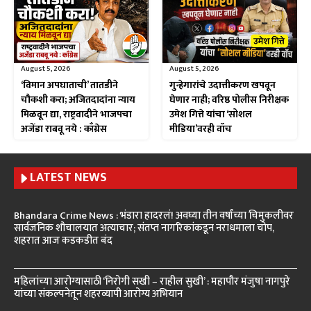
August 5, 2026
August 5, 2026
‘विमान अपघाताची’ तातडीने
गुन्हेगारांचे उदात्तीकरण खपवून
चौकशी करा; अजितदादांना न्याय
घेणार नाही; वरिष्ठ पोलीस निरीक्षक
मिळवून द्या, राष्ट्रवादीने भाजपचा
उमेश गित्ते यांचा ‘सोशल
अजेंडा राबवू नये : काँग्रेस
मीडिया’वरही वॉच
LATEST NEWS
Bhandara Crime News : भंडारा हादरलं! अवघ्या तीन वर्षांच्या चिमुकलीवर
सार्वजनिक शौचालयात अत्याचार; संतप्त नागरिकांकडून नराधमाला चोप,
शहरात आज कडकडीत बंद
महिलांच्या आरोग्यासाठी ‘निरोगी सखी – राहील सुखी’ : महापौर मंजुषा नागपुरे
यांच्या संकल्पनेतून शहरव्यापी आरोग्य अभियान