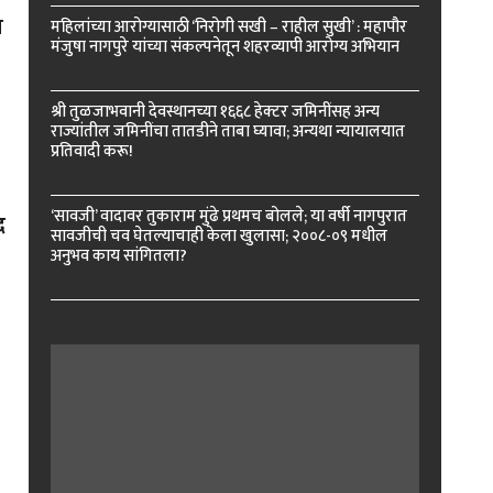
ा
महिलांच्या आरोग्यासाठी ‘निरोगी सखी – राहील सुखी’ : महापौर
मंजुषा नागपुरे यांच्या संकल्पनेतून शहरव्यापी आरोग्य अभियान
श्री तुळजाभवानी देवस्थानच्या १६६८ हेक्टर जमिनींसह अन्य
राज्यांतील जमिनींचा तातडीने ताबा घ्यावा; अन्यथा न्यायालयात
प्रतिवादी करू!
‘सावजी’ वादावर तुकाराम मुंढे प्रथमच बोलले; या वर्षी नागपुरात
द
सावजीची चव घेतल्याचाही केला खुलासा; २००८-०९ मधील
अनुभव काय सांगितला?