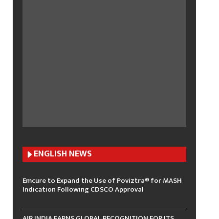
ENGLISH N
EWS
Emcure to Expand the Use of Poviztra® for MASH
Indication Following CDSCO Approval
AIR INDIA EARNS GLOBAL RECOGNITION FOR ITS