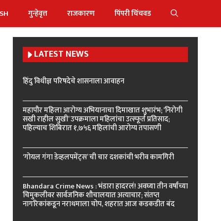
ISH
गुन्हेवृत्त
राजकारण
पिंपरी चिंचवड
LATEST NEWS
हिंदु विधीज्ञ परिषदेचे शासनाला आवाहन
महापौर महिला आरोग्य अभियानाचा दिमाखात शुभारंभ; ‘निरोगी
सखी राहील सुखी’ उपक्रमाला महिलांचा उत्स्फूर्त प्रतिसाद;
पहिल्याच शिबिरात १,७५६ महिलांची आरोग्य तपासणी
-
‘गोयल गंगा डेव्हलपमेंट्स’ ची चार दशकांची भरीव कामगिरी
Bhandara Crime News : भंडारा हादरलं! अवघ्या तीन वर्षांच्या
चिमुकलीवर सार्वजनिक शौचालयात अत्याचार; संतप्त
नागरिकांकडून नराधमाला चोप, शहरात आज कडकडीत बंद