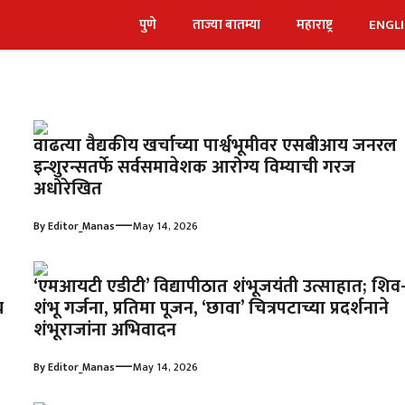
पुणे
ताज्या बातम्या
महाराष्ट्र
ENGL
वाढत्या वैद्यकीय खर्चाच्या पार्श्वभूमीवर एसबीआय जनरल
इन्शुरन्सतर्फे सर्वसमावेशक आरोग्य विम्याची गरज
अधोरेखित
—
By
Editor_Manas
May 14, 2026
‘एमआयटी एडीटी’ विद्यापीठात शंभूजयंती उत्साहात; शिव
य
शंभू गर्जना, प्रतिमा पूजन, ‘छावा’ चित्रपटाच्या प्रदर्शनाने
शंभूराजांना अभिवादन
—
By
Editor_Manas
May 14, 2026