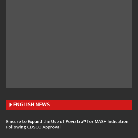
ENGLISH N
EWS
Emcure to Expand the Use of Poviztra® for MASH Indication
Following CDSCO Approval