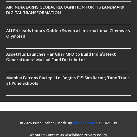
AIR INDIA EARNS GLOBAL RECOGNITION FOR ITS LANDMARK
DIGITAL TRANSFORMATION
ALLEN Leads India’s Golden Sweep at International Chemistry
Olympiad
AssetPlus Launches Har Ghar MFD to Build India’s Next
Generation of Mutual Fund Distributor
Mumbai Falcons Racing Ltd. Begins F1® Sim Racing Time Trials
at Pune Schools
© 2025 Pune Prahar • Made By
Abhibee.com
9359421909
About Us
Contact Us
Disclaimer
Privacy Policy