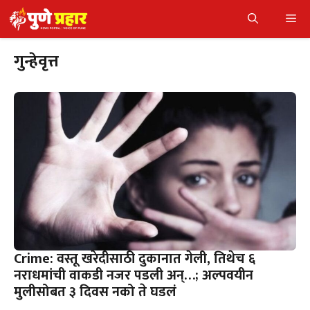
Skip
Me
to
content
गुन्हेवृत्त
Crime: वस्तू खरेदीसाठी दुकानात गेली, तिथेच ६
नराधमांची वाकडी नजर पडली अन्…; अल्पवयीन
मुलीसोबत ३ दिवस नको ते घडलं