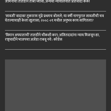
जमिनींचा तातडीने ताबा घ्यावा; अन्यथा न्यायालयात प्रतिवादी करू!
‘सावजी’ वादावर तुकाराम मुंढे प्रथमच बोलले; या वर्षी नागपुरात सावजीची चव
घेतल्याचाही केला खुलासा; २००८-०९ मधील अनुभव काय सांगितला?
‘विमान अपघाताची’ तातडीने चौकशी करा; अजितदादांना न्याय मिळवून द्या,
राष्ट्रवादीने भाजपचा अजेंडा राबवू नये : काँग्रेस