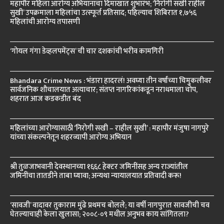
महापौर महिला आरोग्य अभियानाचा दिमाखात शुभारंभ; ‘निरोगी सखी राहील
सुखी’ उपक्रमाला महिलांचा उत्स्फूर्त प्रतिसाद; पहिल्याच शिबिरात १,७५६
महिलांची आरोग्य तपासणी
‘गोयल गंगा डेव्हलपमेंट्स’ ची चार दशकांची भरीव कामगिरी
Bhandara Crime News : भंडारा हादरलं! अवघ्या तीन वर्षांच्या चिमुकलीवर
सार्वजनिक शौचालयात अत्याचार; संतप्त नागरिकांकडून नराधमाला चोप,
शहरात आज कडकडीत बंद
महिलांच्या आरोग्यासाठी ‘निरोगी सखी – राहील सुखी’ : महापौर मंजुषा नागपुरे
यांच्या संकल्पनेतून शहरव्यापी आरोग्य अभियान
श्री तुळजाभवानी देवस्थानच्या १६६८ हेक्टर जमिनींसह अन्य राज्यांतील
जमिनींचा तातडीने ताबा घ्यावा; अन्यथा न्यायालयात प्रतिवादी करू!
‘सावजी’ वादावर तुकाराम मुंढे प्रथमच बोलले; या वर्षी नागपुरात सावजीची चव
घेतल्याचाही केला खुलासा; २००८-०९ मधील अनुभव काय सांगितला?