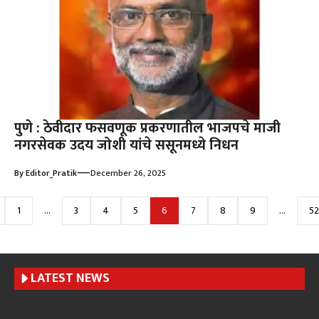
पुणे : ठेवीदार फसवणूक प्रकरणातील भाजपचे माजी
नगरसेवक उदय जोशी यांचे ससूनमध्ये निधन
—
By
Editor_Pratik
December 26, 2025
1
…
3
4
5
6
7
8
9
…
52
LATEST NEWS