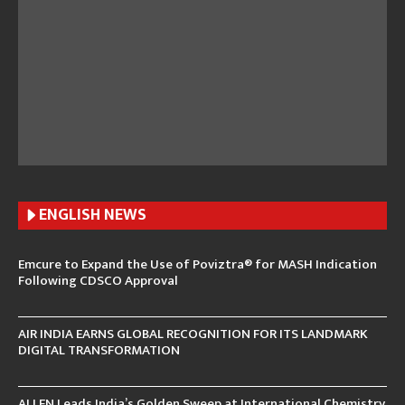
ENGLISH N
EWS
Emcure to Expand the Use of Poviztra® for MASH Indication
Following CDSCO Approval
AIR INDIA EARNS GLOBAL RECOGNITION FOR ITS LANDMARK
DIGITAL TRANSFORMATION
ALLEN Leads India’s Golden Sweep at International Chemistry