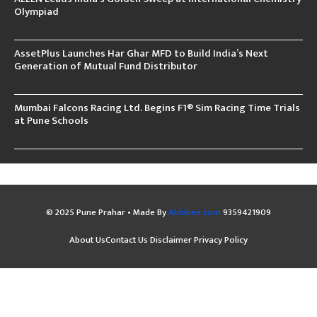
Olympiad
AssetPlus Launches Har Ghar MFD to Build India’s Next
Generation of Mutual Fund Distributor
Mumbai Falcons Racing Ltd. Begins F1® Sim Racing Time Trials
at Pune Schools
© 2025 Pune Prahar • Made By
Abhibee.com
9359421909
About Us
Contact Us
Disclaimer
Privacy Policy