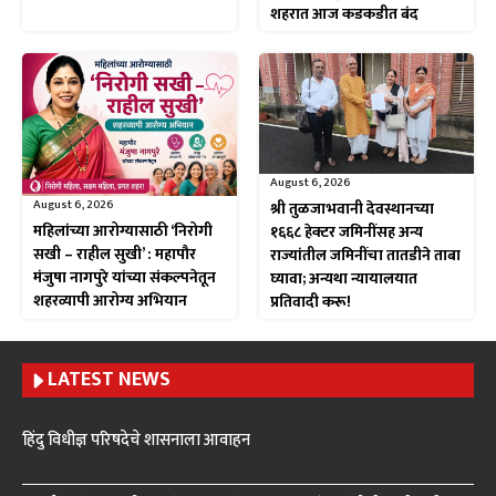
शहरात आज कडकडीत बंद
August 6, 2026
August 6, 2026
श्री तुळजाभवानी देवस्थानच्या
महिलांच्या आरोग्यासाठी ‘निरोगी
१६६८ हेक्टर जमिनींसह अन्य
सखी – राहील सुखी’ : महापौर
राज्यांतील जमिनींचा तातडीने ताबा
मंजुषा नागपुरे यांच्या संकल्पनेतून
घ्यावा; अन्यथा न्यायालयात
शहरव्यापी आरोग्य अभियान
प्रतिवादी करू!
LATEST NEWS
हिंदु विधीज्ञ परिषदेचे शासनाला आवाहन