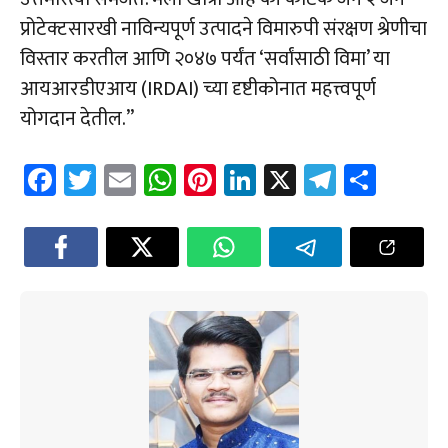
प्रोटेक्टसारखी नाविन्यपूर्ण उत्पादने विमारुपी संरक्षण श्रेणीचा
विस्तार करतील आणि २०४७ पर्यंत ‘सर्वांसाठी विमा’ या
आयआरडीएआय (IRDAI) च्या दृष्टीकोनात महत्त्वपूर्ण
योगदान देतील.”
Fa
T
E
W
Pi
Li
X
Te
Sh
ce
wi
m
h
nt
nk
le
ar
b
tt
ail
at
er
e
gr
e
o
er
sA
es
dI
a
ok
p
t
n
m
p