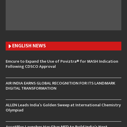
ENGLISH N
EWS
Emcure to Expand the Use of Poviztra® for MASH Indication
Following CDSCO Approval
AIR INDIA EARNS GLOBAL RECOGNITION FOR ITS LANDMARK
DIGITAL TRANSFORMATION
ALLEN Leads India’s Golden Sweep at International Chemistry
Olympiad
AssetPlus Launches Har Ghar MFD to Build India’s Next