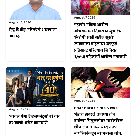
August 7, 2026
August 8, 2026
महापौर महिला आरोग्य
हिंदु विधीज्ञ परिषदेचे शासनाला
अभियानाचा दिमाखात शुभारंभ;
आवाहन
‘निरोगी सखी राहील सुखी’
उपक्रमाला महिलांचा उत्स्फूर्त
प्रतिसाद; पहिल्याच शिबिरात
१,७५६ महिलांची आरोग्य तपासणी
August 7, 2026
Bhandara Crime News :
August 7, 2026
भंडारा हादरलं! अवघ्या तीन
‘गोयल गंगा डेव्हलपमेंट्स’ ची चार
वर्षांच्या चिमुकलीवर सार्वजनिक
दशकांची भरीव कामगिरी
शौचालयात अत्याचार; संतप्त
नागरिकांकडून नराधमाला चोप,