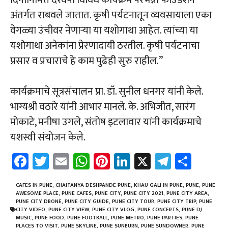
अंतर्गत राबवले जातात. कृषी पर्यटनातून व्यवसायाला एका
वेगळ्या उंचीवर नेणाऱ्या या यशोगाथा आहेत. त्यांच्या या
यशोगाथा अनेकांना प्रेरणादायी ठरतील. कृषी पर्यटनाचा
प्रसार व प्रचाराचे हे काम पुढेही सुरु राहील.”
कार्यक्रमाचे सूत्रसंचालन प्रा. डॉ. सुनील धनगर यांनी केले.
भाग्यश्री वठारे यांनी आभार मानले. के. अभिजीत, सारंग
मोकाटे, मनीषा उगले, संतोष इटलावार यांनी कार्यक्रमाचे
यशस्वी संयोजन केले.
Fa
T
E
W
Pi
Li
X
Te
Sh
ce
wi
m
h
nt
nk
le
ar
b
tt
ail
at
er
e
gr
e
CAFES IN PUNE
,
CHAITANYA DESHPANDE PUNE
,
KHAU GALI IN PUNE
,
PUNE
,
PUNE
AWESOME PLACE
,
PUNE CAFES
,
PUNE CITY
,
PUNE CITY 2021
,
PUNE CITY AREA
,
o
er
sA
es
dI
a
PUNE CITY DRONE
,
PUNE CITY GUIDE
,
PUNE CITY TOUR
,
PUNE CITY TRIP
,
PUNE
CITY VIDEO
,
PUNE CITY VIEW
,
PUNE CITY VLOG
,
PUNE CONCERTS
,
PUNE DJ
ok
p
t
n
m
MUSIC
,
PUNE FOOD
,
PUNE FOOTBALL
,
PUNE METRO
,
PUNE PARTIES
,
PUNE
PLACES TO VISIT
,
PUNE SKYLINE
,
PUNE SUNBURN
,
PUNE SUNDOWNER
,
PUNE