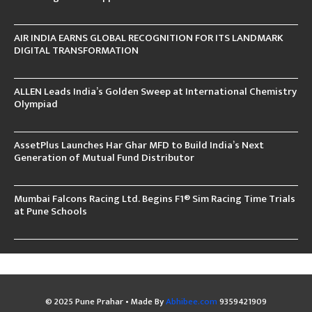
AIR INDIA EARNS GLOBAL RECOGNITION FOR ITS LANDMARK
DIGITAL TRANSFORMATION
ALLEN Leads India’s Golden Sweep at International Chemistry
Olympiad
AssetPlus Launches Har Ghar MFD to Build India’s Next
Generation of Mutual Fund Distributor
Mumbai Falcons Racing Ltd. Begins F1® Sim Racing Time Trials
at Pune Schools
© 2025 Pune Prahar • Made By
Abhibee.com
9359421909