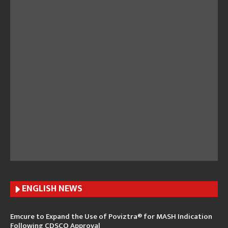
ENGLISH N
EWS
Emcure to Expand the Use of Poviztra® for MASH Indication
Following CDSCO Approval