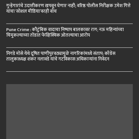
गुन्हेगारांचे उदात्तीकरण खपवून घेणार नाही; वरिष्ठ पोलीस निरीक्षक उमेश गित्ते
यांचा ‘सोशल मीडिया’वरही वॉच
Pune Crime : कौटुंबिक वादाचा निष्पाप बालकावर राग; नऊ महिन्यांच्या
चिमुकल्याच्या तोंडात फेव्हिक्विक ओतल्याचा आरोप
निगडे मोसे येथे दूषित पाणीपुरवठ्यामुळे नागरिकांमध्ये संताप; काँग्रेस
तालुकाध्यक्ष शंकर नलावडे यांचे गटविकास अधिकाऱ्यांना निवेदन