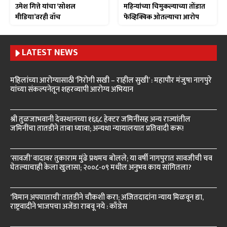
उमेश गित्ते यांचा ‘सोशल
महिन्यांच्या चिमुकल्याच्या तोंडात
मीडिया’वरही वॉच
फेव्हिक्विक ओतल्याचा आरोप
LATEST NEWS
महिलांच्या आरोग्यासाठी ‘निरोगी सखी – राहील सुखी’ : महापौर मंजुषा नागपुरे
यांच्या संकल्पनेतून शहरव्यापी आरोग्य अभियान
श्री तुळजाभवानी देवस्थानच्या १६६८ हेक्टर जमिनींसह अन्य राज्यांतील
जमिनींचा तातडीने ताबा घ्यावा; अन्यथा न्यायालयात प्रतिवादी करू!
‘सावजी’ वादावर तुकाराम मुंढे प्रथमच बोलले; या वर्षी नागपुरात सावजीची चव
घेतल्याचाही केला खुलासा; २००८-०९ मधील अनुभव काय सांगितला?
‘विमान अपघाताची’ तातडीने चौकशी करा; अजितदादांना न्याय मिळवून द्या,
राष्ट्रवादीने भाजपचा अजेंडा राबवू नये : काँग्रेस