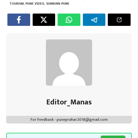
p
TOURISM
,
PUNE VIDEO
,
SUNBURN PUNE
Editor_Manas
For Feedback - puneprahar2018@gmail.com