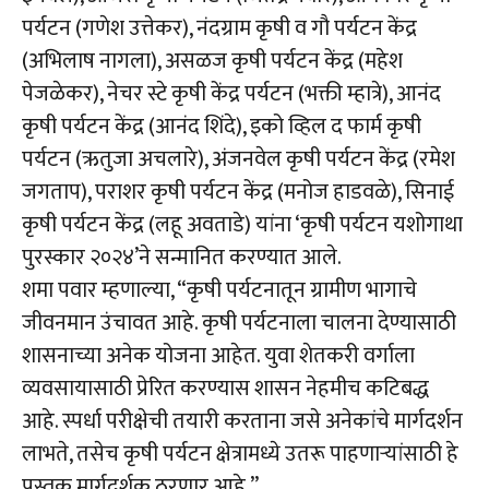
पर्यटन (गणेश उत्तेकर), नंदग्राम कृषी व गौ पर्यटन केंद्र
(अभिलाष नागला), असळज कृषी पर्यटन केंद्र (महेश
पेजळेकर), नेचर स्टे कृषी केंद्र पर्यटन (भक्ती म्हात्रे), आनंद
कृषी पर्यटन केंद्र (आनंद शिंदे), इको व्हिल द फार्म कृषी
पर्यटन (ऋतुजा अचलारे), अंजनवेल कृषी पर्यटन केंद्र (रमेश
जगताप), पराशर कृषी पर्यटन केंद्र (मनोज हाडवळे), सिनाई
कृषी पर्यटन केंद्र (लहू अवताडे) यांना ‘कृषी पर्यटन यशोगाथा
पुरस्कार २०२४’ने सन्मानित करण्यात आले.
शमा पवार म्हणाल्या, “कृषी पर्यटनातून ग्रामीण भागाचे
जीवनमान उंचावत आहे. कृषी पर्यटनाला चालना देण्यासाठी
शासनाच्या अनेक योजना आहेत. युवा शेतकरी वर्गाला
व्यवसायासाठी प्रेरित करण्यास शासन नेहमीच कटिबद्ध
आहे. स्पर्धा परीक्षेची तयारी करताना जसे अनेकांचे मार्गदर्शन
लाभते, तसेच कृषी पर्यटन क्षेत्रामध्ये उतरू पाहणाऱ्यांसाठी हे
पुस्तक मार्गदर्शक ठरणार आहे.”