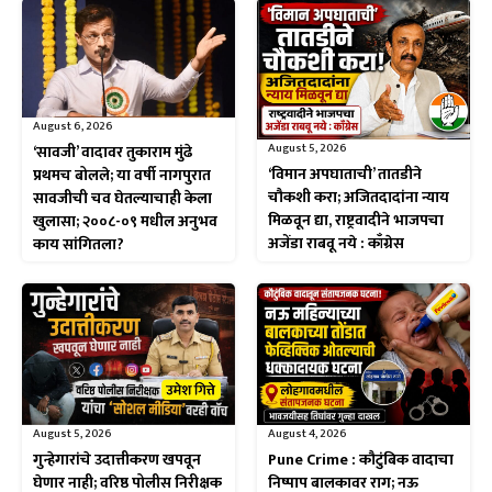
August 6, 2026
August 5, 2026
‘सावजी’ वादावर तुकाराम मुंढे
‘विमान अपघाताची’ तातडीने
प्रथमच बोलले; या वर्षी नागपुरात
चौकशी करा; अजितदादांना न्याय
सावजीची चव घेतल्याचाही केला
मिळवून द्या, राष्ट्रवादीने भाजपचा
खुलासा; २००८-०९ मधील अनुभव
अजेंडा राबवू नये : काँग्रेस
काय सांगितला?
August 5, 2026
August 4, 2026
गुन्हेगारांचे उदात्तीकरण खपवून
Pune Crime : कौटुंबिक वादाचा
घेणार नाही; वरिष्ठ पोलीस निरीक्षक
निष्पाप बालकावर राग; नऊ