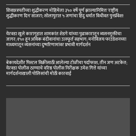
शिवछत्रपतींच्या शुद्धीकरण मोहिमेला ३५० वर्षे पूर्ण झाल्यानिमित्त ‘राष्ट्रीय
शुद्धीकरण दिन’ साजरा; सोलापुरात ५ जणांचा हिंदु धर्मात विधीवत पुनर्प्रवेश!
येरवडा खुले कारागृहात शामकांत शेडगे यांच्या पुढाकारातून व्यसनमुक्तीचा
जागर; १५० हून अधिक बंदीवानांचा उत्स्फूर्त सहभाग; मनोविजय फाउंडेशनच्या
माध्यमातून व्यसनांच्या दुष्परिणामांवर प्रभावी मार्गदर्शन
बेकायदेशीर पिस्टल विक्रीसाठी आलेल्या टोळीचा पर्दाफाश, तीन जण अटकेत;
येरवडा पोलीस ठाण्याचे वरिष्ठ पोलीस निरीक्षक उमेश गित्ते यांच्या
मार्गदर्शनाखाली पोलिसांची मोठी कारवाई