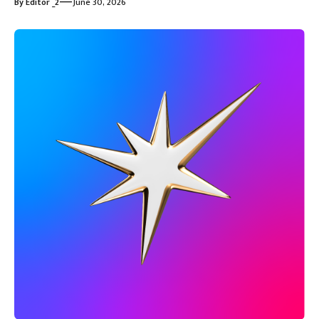
—
By
Editor _2
June 30, 2026