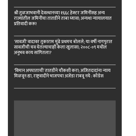
श्री तुळजाभवानी देवस्थानच्या १६६८ हेक्टर जमिनींसह अन्य
राज्यांतील जमिनींचा तातडीने ताबा घ्यावा; अन्यथा न्यायालयात
प्रतिवादी करू!
‘सावजी’ वादावर तुकाराम मुंढे प्रथमच बोलले; या वर्षी नागपुरात
सावजीची चव घेतल्याचाही केला खुलासा; २००८-०९ मधील
अनुभव काय सांगितला?
‘विमान अपघाताची’ तातडीने चौकशी करा; अजितदादांना न्याय
मिळवून द्या, राष्ट्रवादीने भाजपचा अजेंडा राबवू नये : काँग्रेस