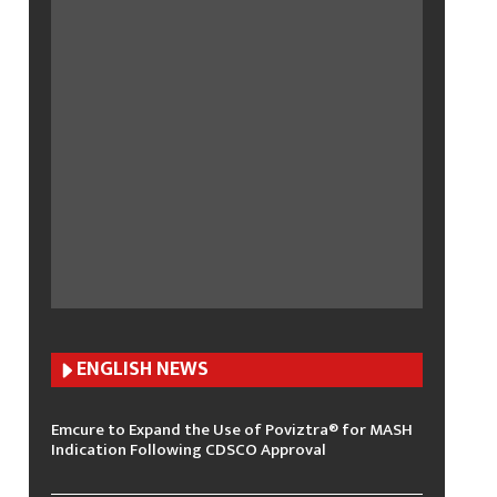
ENGLISH N
EWS
Emcure to Expand the Use of Poviztra® for MASH
Indication Following CDSCO Approval