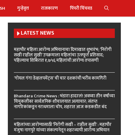
ISH
गुन्हेवृत्त
राजकारण
पिंपरी चिंचवड
LATEST NEWS
महापौर महिला आरोग्य अभियानाचा दिमाखात शुभारंभ; ‘निरोगी
सखी राहील सुखी’ उपक्रमाला महिलांचा उत्स्फूर्त प्रतिसाद;
पहिल्याच शिबिरात १,७५६ महिलांची आरोग्य तपासणी
‘गोयल गंगा डेव्हलपमेंट्स’ ची चार दशकांची भरीव कामगिरी
Bhandara Crime News : भंडारा हादरलं! अवघ्या तीन वर्षांच्या
चिमुकलीवर सार्वजनिक शौचालयात अत्याचार; संतप्त
नागरिकांकडून नराधमाला चोप, शहरात आज कडकडीत बंद
महिलांच्या आरोग्यासाठी ‘निरोगी सखी – राहील सुखी’ : महापौर
मंजुषा नागपुरे यांच्या संकल्पनेतून शहरव्यापी आरोग्य अभियान