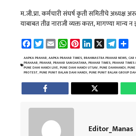
म.जी.प्रा. कर्मचारी संघर्ष कृती समितीचे अध्यक्
याबाबत तीव्र नाराजी व्यक्त करत, मागण्या मान्य 
Fa
T
E
W
Pi
Li
X
Te
S
ce
wi
m
h
nt
nk
le
a
b
tt
ail
at
er
e
gr
e
AAPKA PRAHAR
,
AAPKA PRAHAR TIMES
,
BRAHMASTRA PRAHAR NEWS
,
CAR 
PRAHAAR
,
PRAHAR
,
PRAHAR SANGHATANA
,
PRAHAR TIMES
,
PRAHAR TIMES
o
er
sA
es
dI
a
PUNE DAHI HANDI LIVE
,
PUNE DAHI HANDI UTSAV
,
PUNE DAHIHANDI
,
PUNE
PROTEST
,
PUNE PUNIT BALAN DAHI HANDI
,
PUNE PUNIT BALAN GROUP DAH
ok
p
t
n
m
p
Editor_Manas