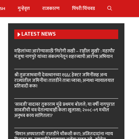
ISH
गुन्हेवृत्त
राजकारण
पिंपरी चिंचवड
LATEST NEWS
महिलांच्या आरोग्यासाठी ‘निरोगी सखी – राहील सुखी’ : महापौर
मंजुषा नागपुरे यांच्या संकल्पनेतून शहरव्यापी आरोग्य अभियान
श्री तुळजाभवानी देवस्थानच्या १६६८ हेक्टर जमिनींसह अन्य
राज्यांतील जमिनींचा तातडीने ताबा घ्यावा; अन्यथा न्यायालयात
प्रतिवादी करू!
‘सावजी’ वादावर तुकाराम मुंढे प्रथमच बोलले; या वर्षी नागपुरात
सावजीची चव घेतल्याचाही केला खुलासा; २००८-०९ मधील
अनुभव काय सांगितला?
‘विमान अपघाताची’ तातडीने चौकशी करा; अजितदादांना न्याय