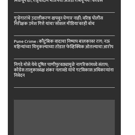
मिळवून द्या, राष्ट्रवादीने भाजपचा अजेंडा राबवू नये : काँग्रेस
गुन्हेगारांचे उदात्तीकरण खपवून घेणार नाही; वरिष्ठ पोलीस
निरीक्षक उमेश गित्ते यांचा ‘सोशल मीडिया’वरही वॉच
Pune Crime : कौटुंबिक वादाचा निष्पाप बालकावर राग; नऊ
महिन्यांच्या चिमुकल्याच्या तोंडात फेव्हिक्विक ओतल्याचा आरोप
निगडे मोसे येथे दूषित पाणीपुरवठ्यामुळे नागरिकांमध्ये संताप;
काँग्रेस तालुकाध्यक्ष शंकर नलावडे यांचे गटविकास अधिकाऱ्यांना
निवेदन