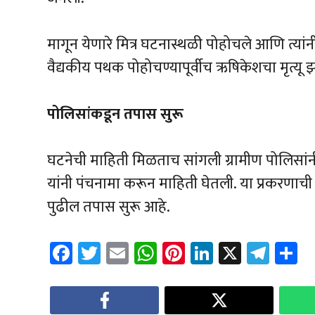
मागून येणारे मित्र घटनास्थळी पोहोचले आणि त्यांन
वैद्यकीय पथक पोहोचण्यापूर्वीच ऋषिकेशचा मृत्यू 
पोलिसांकडून तपास सुरू
घटनेची माहिती मिळताच सांगली ग्रामीण पोलिसांन
यांनी पंचनामा करून माहिती घेतली. या प्रकरणाच
पुढील तपास सुरू आहे.
Fa
T
E
W
Pi
Li
X
Te
S
ce
wi
m
h
nt
nk
le
a
b
tt
ail
at
er
e
gr
e