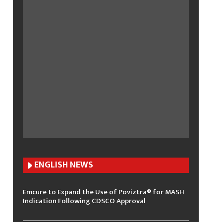
ENGLISH N
EWS
Emcure to Expand the Use of Poviztra® for MASH
Indication Following CDSCO Approval