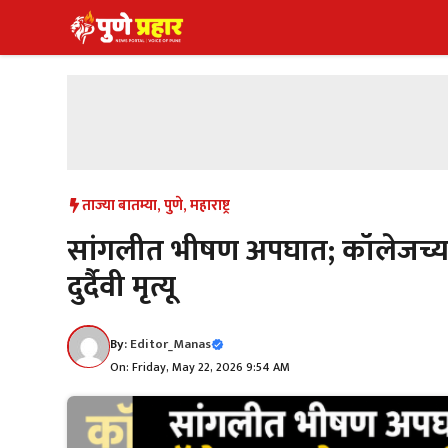
Skip
to
content
ताज्या बातम्या
,
पुणे
,
महाराष्ट्र
सांगलीत भीषण अपघात; कॉलेजच्या शे
दुर्दैवी मृत्यू
By:
Editor_Manas
On: Friday, May 22, 2026 9:54 AM