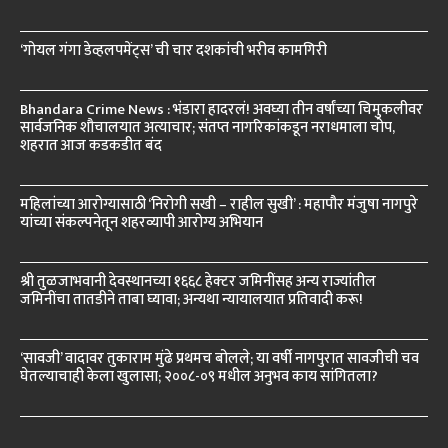
‘गोयल गंगा डेव्हलपमेंट्स’ ची चार दशकांची भरीव कामगिरी
Bhandara Crime News : भंडारा हादरलं! अवघ्या तीन वर्षांच्या चिमुकलीवर
सार्वजनिक शौचालयात अत्याचार; संतप्त नागरिकांकडून नराधमाला चोप,
शहरात आज कडकडीत बंद
महिलांच्या आरोग्यासाठी ‘निरोगी सखी – राहील सुखी’ : महापौर मंजुषा नागपुरे
यांच्या संकल्पनेतून शहरव्यापी आरोग्य अभियान
श्री तुळजाभवानी देवस्थानच्या १६६८ हेक्टर जमिनींसह अन्य राज्यांतील
जमिनींचा तातडीने ताबा घ्यावा; अन्यथा न्यायालयात प्रतिवादी करू!
‘सावजी’ वादावर तुकाराम मुंढे प्रथमच बोलले; या वर्षी नागपुरात सावजीची चव
घेतल्याचाही केला खुलासा; २००८-०९ मधील अनुभव काय सांगितला?