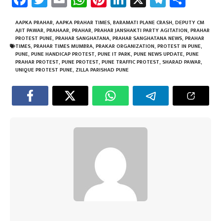
ce
wi
m
h
nt
nk
le
ar
b
tt
ail
at
er
e
gr
e
AAPKA PRAHAR
,
AAPKA PRAHAR TIMES
,
BARAMATI PLANE CRASH
,
DEPUTY CM
AJIT PAWAR
,
PRAHAAR
,
PRAHAR
,
PRAHAR JANSHAKTI PARTY AGITATION
,
PRAHAR
o
er
sA
es
dI
a
PROTEST PUNE
,
PRAHAR SANGHATANA
,
PRAHAR SANGHATANA NEWS
,
PRAHAR
TIMES
,
PRAHAR TIMES MUMBRA
,
PRAKAR ORGANIZATION
,
PROTEST IN PUNE
,
ok
p
t
n
m
PUNE
,
PUNE HANDICAP PROTEST
,
PUNE IT PARK
,
PUNE NEWS UPDATE
,
PUNE
PRAHAR PROTEST
,
PUNE PROTEST
,
PUNE TRAFFIC PROTEST
,
SHARAD PAWAR
,
p
UNIQUE PROTEST PUNE
,
ZILLA PARISHAD PUNE