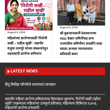
August 6, 2026
August 6, 2026
श्री तुळजाभवानी देवस्थानच्या
महिलांच्या आरोग्यासाठी ‘निरोगी
१६६८ हेक्टर जमिनींसह अन्य
सखी – राहील सुखी’ : महापौर
राज्यांतील जमिनींचा तातडीने ताबा
मंजुषा नागपुरे यांच्या संकल्पनेतून
घ्यावा; अन्यथा न्यायालयात
शहरव्यापी आरोग्य अभियान
प्रतिवादी करू!
LATEST NEWS
हिंदु विधीज्ञ परिषदेचे शासनाला आवाहन
महापौर महिला आरोग्य अभियानाचा दिमाखात शुभारंभ; ‘निरोगी सखी राहील
सुखी’ उपक्रमाला महिलांचा उत्स्फूर्त प्रतिसाद; पहिल्याच शिबिरात १,७५६
महिलांची आरोग्य तपासणी