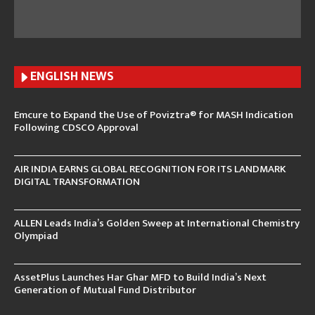
ENGLISH N
EWS
Emcure to Expand the Use of Poviztra® for MASH Indication
Following CDSCO Approval
AIR INDIA EARNS GLOBAL RECOGNITION FOR ITS LANDMARK
DIGITAL TRANSFORMATION
ALLEN Leads India’s Golden Sweep at International Chemistry
Olympiad
AssetPlus Launches Har Ghar MFD to Build India’s Next
Generation of Mutual Fund Distributor