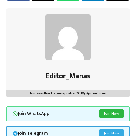
Editor_Manas
For Feedback - puneprahar2018@gmail.com
Join WhatsApp
Join Now
Join Telegram
Join Now