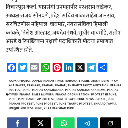
विचारपूस केली.
याप्रसंगी उपमहापौर परशुराम वाडेकर,
अध्यक्ष संजय सोनवणे, प्रदेश सचिव बाळासाहेब जानराव,
सरचिटणीस महिपाल वाघमारे, नगरासेविका हिमाली
कांबळे, निलेश आल्हाट, जयदेव रंधवे, सुधीर वाघमोडे, संतोष
आरडे व रिपब्लिकन पक्षाचे पदाधिकारी मोठया प्रमाणात
उपस्थित होते.
Fa
T
E
W
Pi
Li
X
Te
Sh
ce
wi
m
h
nt
nk
le
ar
b
tt
ail
at
er
e
gr
e
AAPKA PRAHAR
,
AAPKA PRAHAR TIMES
,
BARAMATI PLANE CRASH
,
DEPUTY CM
AJIT PAWAR
,
PRAHAAR
,
PRAHAR
,
PRAHAR JANSHAKTI PARTY AGITATION
,
PRAHAR
o
er
sA
es
dI
a
PROTEST PUNE
,
PRAHAR SANGHATANA
,
PRAHAR SANGHATANA NEWS
,
PRAHAR
TIMES
,
PRAHAR TIMES MUMBRA
,
PRAKAR ORGANIZATION
,
PROTEST IN PUNE
,
ok
p
t
n
m
PUNE
,
PUNE HANDICAP PROTEST
,
PUNE IT PARK
,
PUNE NEWS UPDATE
,
PUNE
PRAHAR PROTEST
,
PUNE PROTEST
,
PUNE TRAFFIC PROTEST
,
SHARAD PAWAR
,
p
UNIQUE PROTEST PUNE
,
ZILLA PARISHAD PUNE