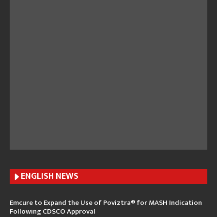
ENGLISH N
EWS
Emcure to Expand the Use of Poviztra® for MASH Indication
Following CDSCO Approval