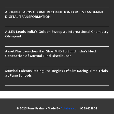
AIR INDIA EARNS GLOBAL RECOGNITION FOR ITS LANDMARK
DIGITAL TRANSFORMATION
ALLEN Leads India’s Golden Sweep at International Chemistry
Olympiad
AssetPlus Launches Har Ghar MFD to Build India’s Next
Generation of Mutual Fund Distributor
Mumbai Falcons Racing Ltd. Begins F1® Sim Racing Time Trials
at Pune Schools
© 2025 Pune Prahar • Made By
Abhibee.com
9359421909