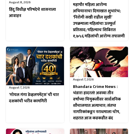
August 8, 2026
महापौर महिला आरोग्य
हिंदु विधीज्ञ परिषदेचे शासनाला
अभियानाचा दिमाखात शुभारंभ;
आवाहन
‘निरोगी सखी राहील सुखी’
उपक्रमाला महिलांचा उत्स्फूर्त
प्रतिसाद; पहिल्याच शिबिरात
१,७५६ महिलांची आरोग्य तपासणी
August 7, 2026
Bhandara Crime News :
August 7, 2026
भंडारा हादरलं! अवघ्या तीन
‘गोयल गंगा डेव्हलपमेंट्स’ ची चार
वर्षांच्या चिमुकलीवर सार्वजनिक
दशकांची भरीव कामगिरी
शौचालयात अत्याचार; संतप्त
नागरिकांकडून नराधमाला चोप,
शहरात आज कडकडीत बंद