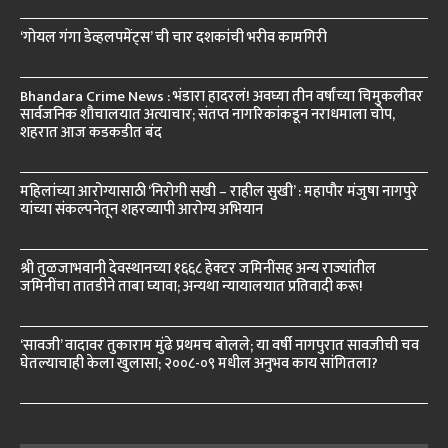
‘गोयल गंगा डेव्हलपमेंट्स’ ची चार दशकांची भरीव कामगिरी
Bhandara Crime News : भंडारा हादरलं! अवघ्या तीन वर्षांच्या चिमुकलीवर
सार्वजनिक शौचालयात अत्याचार; संतप्त नागरिकांकडून नराधमाला चोप,
शहरात आज कडकडीत बंद
महिलांच्या आरोग्यासाठी ‘निरोगी सखी – राहील सुखी’ : महापौर मंजुषा नागपुरे
यांच्या संकल्पनेतून शहरव्यापी आरोग्य अभियान
श्री तुळजाभवानी देवस्थानच्या १६६८ हेक्टर जमिनींसह अन्य राज्यांतील
जमिनींचा तातडीने ताबा घ्यावा; अन्यथा न्यायालयात प्रतिवादी करू!
‘सावजी’ वादावर तुकाराम मुंढे प्रथमच बोलले; या वर्षी नागपुरात सावजीची चव
घेतल्याचाही केला खुलासा; २००८-०९ मधील अनुभव काय सांगितला?