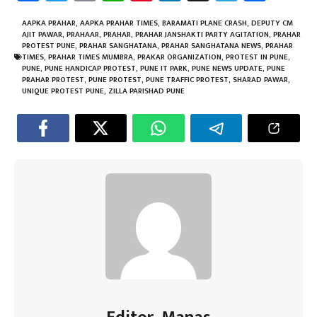
ce
wi
m
h
nt
nk
le
ar
b
tt
ail
at
er
e
gr
e
AAPKA PRAHAR
,
AAPKA PRAHAR TIMES
,
BARAMATI PLANE CRASH
,
DEPUTY CM
AJIT PAWAR
,
PRAHAAR
,
PRAHAR
,
PRAHAR JANSHAKTI PARTY AGITATION
,
PRAHAR
o
er
sA
es
dI
a
PROTEST PUNE
,
PRAHAR SANGHATANA
,
PRAHAR SANGHATANA NEWS
,
PRAHAR
TIMES
,
PRAHAR TIMES MUMBRA
,
PRAKAR ORGANIZATION
,
PROTEST IN PUNE
,
ok
p
t
n
m
PUNE
,
PUNE HANDICAP PROTEST
,
PUNE IT PARK
,
PUNE NEWS UPDATE
,
PUNE
PRAHAR PROTEST
,
PUNE PROTEST
,
PUNE TRAFFIC PROTEST
,
SHARAD PAWAR
,
p
UNIQUE PROTEST PUNE
,
ZILLA PARISHAD PUNE