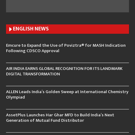
ENGLISH N
EWS
Emcure to Expand the Use of Poviztra® for MASH Indication
Following CDSCO Approval
AIR INDIA EARNS GLOBAL RECOGNITION FOR ITS LANDMARK
DIGITAL TRANSFORMATION
ALLEN Leads India’s Golden Sweep at International Chemistry
Olympiad
AssetPlus Launches Har Ghar MFD to Build India’s Next
Generation of Mutual Fund Distributor