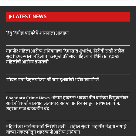
LATEST NEWS
हिंदु विधीज्ञ परिषदेचे शासनाला आवाहन
महापौर महिला आरोग्य अभियानाचा दिमाखात शुभारंभ; ‘निरोगी सखी राहील
सुखी’ उपक्रमाला महिलांचा उत्स्फूर्त प्रतिसाद; पहिल्याच शिबिरात १,७५६
महिलांची आरोग्य तपासणी
‘गोयल गंगा डेव्हलपमेंट्स’ ची चार दशकांची भरीव कामगिरी
Bhandara Crime News : भंडारा हादरलं! अवघ्या तीन वर्षांच्या चिमुकलीवर
सार्वजनिक शौचालयात अत्याचार; संतप्त नागरिकांकडून नराधमाला चोप,
शहरात आज कडकडीत बंद
महिलांच्या आरोग्यासाठी ‘निरोगी सखी – राहील सुखी’ : महापौर मंजुषा नागपुरे
यांच्या संकल्पनेतून शहरव्यापी आरोग्य अभियान