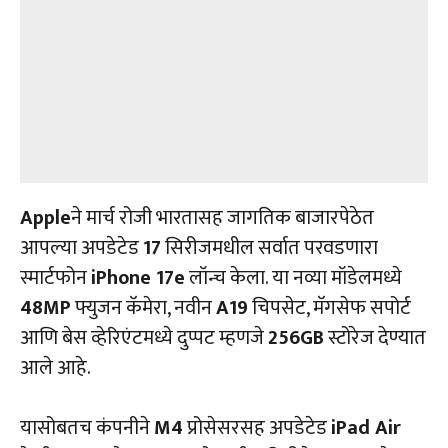
Apple
ने मार्च रोजी भारतासह जागतिक बाजारपेठेत
आपल्या अपडेटेड
17
सिरीजमधील सर्वात परवडणारा
स्मार्टफोन
iPhone 17e
लॉन्च केला. या नव्या मॉडेलमध्ये
48MP
फ्युजन कॅमेरा, नवीन
A19
चिपसेट, मॅगसेफ सपोर्ट
आणि बेस व्हेरिएंटमध्ये दुप्पट म्हणजे
256GB
स्टोरेज देण्यात
आले आहे.
यासोबतच कंपनीने
M4
प्रोसेसरसह अपडेटेड
iPad Air