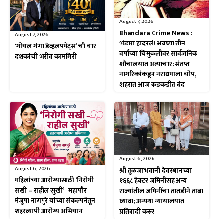
August 7, 2026
Bhandara Crime News :
August 7, 2026
भंडारा हादरलं! अवघ्या तीन
‘गोयल गंगा डेव्हलपमेंट्स’ ची चार
वर्षांच्या चिमुकलीवर सार्वजनिक
दशकांची भरीव कामगिरी
शौचालयात अत्याचार; संतप्त
नागरिकांकडून नराधमाला चोप,
शहरात आज कडकडीत बंद
August 6, 2026
August 6, 2026
श्री तुळजाभवानी देवस्थानच्या
महिलांच्या आरोग्यासाठी ‘निरोगी
१६६८ हेक्टर जमिनींसह अन्य
सखी – राहील सुखी’ : महापौर
राज्यांतील जमिनींचा तातडीने ताबा
मंजुषा नागपुरे यांच्या संकल्पनेतून
घ्यावा; अन्यथा न्यायालयात
शहरव्यापी आरोग्य अभियान
प्रतिवादी करू!