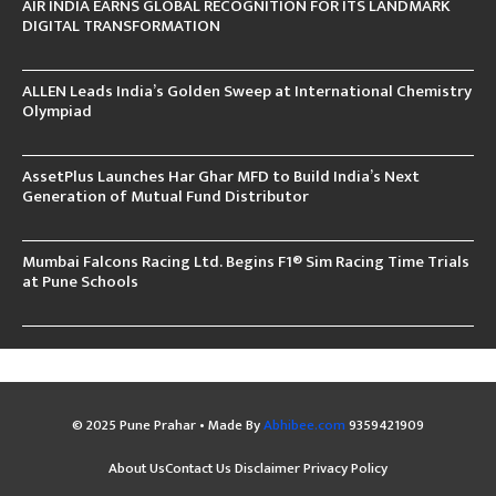
AIR INDIA EARNS GLOBAL RECOGNITION FOR ITS LANDMARK
DIGITAL TRANSFORMATION
ALLEN Leads India’s Golden Sweep at International Chemistry
Olympiad
AssetPlus Launches Har Ghar MFD to Build India’s Next
Generation of Mutual Fund Distributor
Mumbai Falcons Racing Ltd. Begins F1® Sim Racing Time Trials
at Pune Schools
© 2025 Pune Prahar • Made By
Abhibee.com
9359421909
About Us
Contact Us
Disclaimer
Privacy Policy