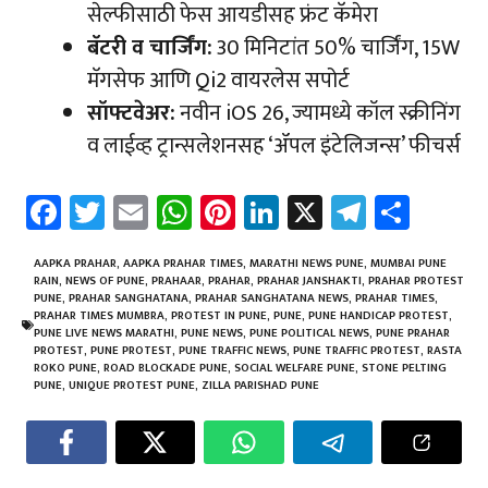
सेल्फीसाठी फेस आयडीसह फ्रंट कॅमेरा
बॅटरी व चार्जिंग:
30 मिनिटांत 50% चार्जिंग, 15W
मॅगसेफ आणि Qi2 वायरलेस सपोर्ट
सॉफ्टवेअर:
नवीन iOS 26, ज्यामध्ये कॉल स्क्रीनिंग
व लाईव्ह ट्रान्सलेशनसह ‘ॲपल इंटेलिजन्स’ फीचर्स
Fa
T
E
W
Pi
Li
X
Te
Sh
ce
wi
m
h
nt
nk
le
ar
b
tt
ail
at
er
e
gr
e
AAPKA PRAHAR
,
AAPKA PRAHAR TIMES
,
MARATHI NEWS PUNE
,
MUMBAI PUNE
RAIN
,
NEWS OF PUNE
,
PRAHAAR
,
PRAHAR
,
PRAHAR JANSHAKTI
,
PRAHAR PROTEST
o
er
sA
es
dI
a
PUNE
,
PRAHAR SANGHATANA
,
PRAHAR SANGHATANA NEWS
,
PRAHAR TIMES
,
PRAHAR TIMES MUMBRA
,
PROTEST IN PUNE
,
PUNE
,
PUNE HANDICAP PROTEST
,
ok
p
t
n
m
PUNE LIVE NEWS MARATHI
,
PUNE NEWS
,
PUNE POLITICAL NEWS
,
PUNE PRAHAR
PROTEST
,
PUNE PROTEST
,
PUNE TRAFFIC NEWS
,
PUNE TRAFFIC PROTEST
,
RASTA
p
ROKO PUNE
,
ROAD BLOCKADE PUNE
,
SOCIAL WELFARE PUNE
,
STONE PELTING
PUNE
,
UNIQUE PROTEST PUNE
,
ZILLA PARISHAD PUNE