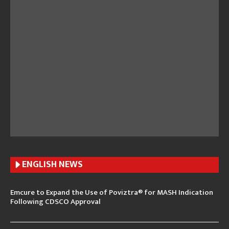
ENGLISH N
EWS
Emcure to Expand the Use of Poviztra® for MASH Indication
Following CDSCO Approval