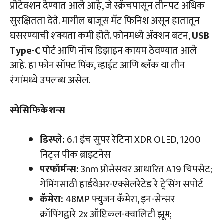
प्रोटेक्शन देण्यात आले आहे, जे स्क्रॅचपासून तीनपट अधिक
सुरक्षितता देते. मागील बाजूस मॅट फिनिश असून हातातून
घसरण्याची शक्यता कमी होते. फोनमध्ये ॲक्शन बटन,
USB
Type-C
पोर्ट आणि नॉच डिझाइन कायम ठेवण्यात आले
आहे. हा फोन सॉफ्ट पिंक, व्हाईट आणि ब्लॅक या तीन
रंगांमध्ये उपलब्ध असेल.
स्पेसिफिकेशन्स
डिस्प्ले:
6.1 इंच सुपर रेटिना XDR OLED, 1200
निट्स पीक ब्राइटनेस
परफॉर्मन्स:
3nm प्रोसेसवर आधारित A19 चिपसेट;
गेमिंगसाठी हार्डवेअर-एक्सेलरेटेड रे ट्रेसिंग सपोर्ट
कॅमेरा:
48MP फ्युजन कॅमेरा, इन-सेन्सर
क्रॉपिंगद्वारे 2x ऑप्टिकल-क्वालिटी झूम;