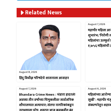
Related News
August 7, 2026
महापौर महिला आ
शुभारंभ; ‘निरोगी
महिलांचा उत्स्फूर्
१,७५६ महिलांची
August 8, 2026
हिंदु विधीज्ञ परिषदेचे शासनाला आवाहन
August 7, 2026
August 6, 2026
Bhandara Crime News : भंडारा हादरलं!
महिलांच्या आरोग्
अवघ्या तीन वर्षांच्या चिमुकलीवर सार्वजनिक
सुखी’ : महापौर मंजु
शौचालयात अत्याचार; संतप्त नागरिकांकडून
संकल्पनेतून शहरव
नराधमाला चोप, शहरात आज कडकडीत बंद