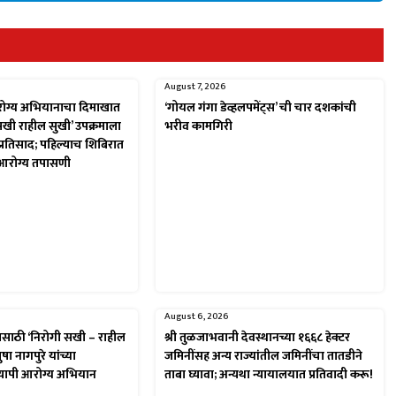
August 7, 2026
रोग्य अभियानाचा दिमाखात
‘गोयल गंगा डेव्हलपमेंट्स’ ची चार दशकांची
 सखी राहील सुखी’ उपक्रमाला
भरीव कामगिरी
त प्रतिसाद; पहिल्याच शिबिरात
 आरोग्य तपासणी
August 6, 2026
यासाठी ‘निरोगी सखी – राहील
श्री तुळजाभवानी देवस्थानच्या १६६८ हेक्टर
षा नागपुरे यांच्या
जमिनींसह अन्य राज्यांतील जमिनींचा तातडीने
्यापी आरोग्य अभियान
ताबा घ्यावा; अन्यथा न्यायालयात प्रतिवादी करू!