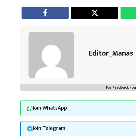
ok
p
t
n
m
p
Editor_Manas
For Feedback - 
Join WhatsApp
Join Telegram