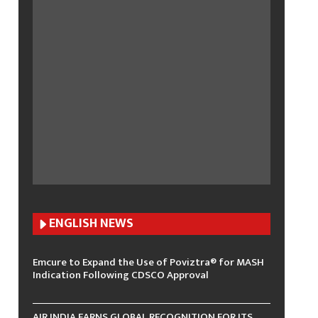
ENGLISH N
EWS
Emcure to Expand the Use of Poviztra® for MASH
Indication Following CDSCO Approval
AIR INDIA EARNS GLOBAL RECOGNITION FOR ITS