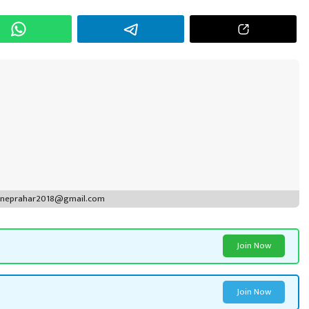
puneprahar2018@gmail.com
Join Now
Join Now