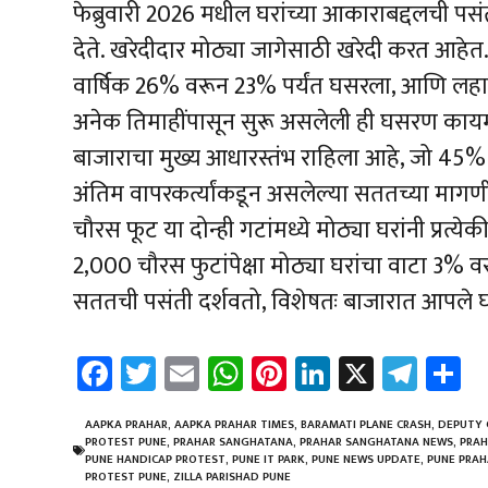
फेब्रुवारी 2026 मधील घरांच्या आकाराबद्दलची पसंत
देते. खरेदीदार मोठ्या जागेसाठी खरेदी करत आहेत
वार्षिक 26% वरून 23% पर्यंत घसरला, आणि लहान
अनेक तिमाहींपासून सुरू असलेली ही घसरण का
बाजाराचा मुख्य आधारस्तंभ राहिला आहे, जो 45% 
अंतिम वापरकर्त्यांकडून असलेल्या सततच्या मा
चौरस फूट या दोन्ही गटांमध्ये मोठ्या घरांनी प्रत
2,000 चौरस फुटांपेक्षा मोठ्या घरांचा वाटा 3% 
सततची पसंती दर्शवतो, विशेषतः बाजारात आपले घर 
Fa
T
E
W
Pi
Li
X
Te
S
ce
wi
m
h
nt
nk
le
a
b
tt
ail
at
er
e
gr
e
AAPKA PRAHAR
,
AAPKA PRAHAR TIMES
,
BARAMATI PLANE CRASH
,
DEPUTY 
PROTEST PUNE
,
PRAHAR SANGHATANA
,
PRAHAR SANGHATANA NEWS
,
PRAH
o
er
sA
es
dI
a
PUNE HANDICAP PROTEST
,
PUNE IT PARK
,
PUNE NEWS UPDATE
,
PUNE PRAH
PROTEST PUNE
,
ZILLA PARISHAD PUNE