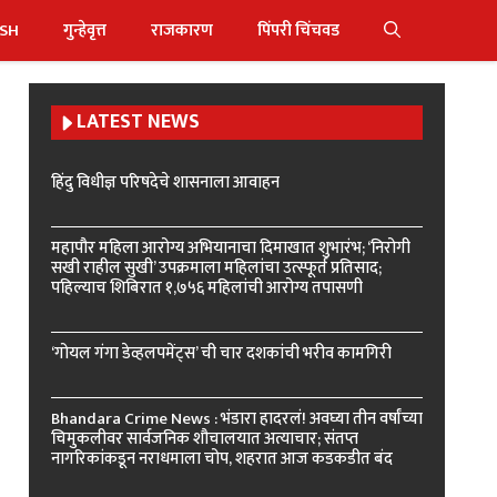
ISH
गुन्हेवृत्त
राजकारण
पिंपरी चिंचवड
LATEST NEWS
हिंदु विधीज्ञ परिषदेचे शासनाला आवाहन
महापौर महिला आरोग्य अभियानाचा दिमाखात शुभारंभ; ‘निरोगी
सखी राहील सुखी’ उपक्रमाला महिलांचा उत्स्फूर्त प्रतिसाद;
पहिल्याच शिबिरात १,७५६ महिलांची आरोग्य तपासणी
‘गोयल गंगा डेव्हलपमेंट्स’ ची चार दशकांची भरीव कामगिरी
Bhandara Crime News : भंडारा हादरलं! अवघ्या तीन वर्षांच्या
चिमुकलीवर सार्वजनिक शौचालयात अत्याचार; संतप्त
नागरिकांकडून नराधमाला चोप, शहरात आज कडकडीत बंद