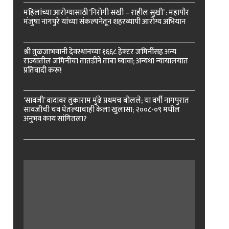
महिलांच्या आरोग्यासाठी ‘निरोगी सखी – राहील सुखी’ : महापौर
मंजुषा नागपुरे यांच्या संकल्पनेतून शहरव्यापी आरोग्य अभियान
श्री तुळजाभवानी देवस्थानच्या १६६८ हेक्टर जमिनींसह अन्य
राज्यांतील जमिनींचा तातडीने ताबा घ्यावा; अन्यथा न्यायालयात
प्रतिवादी करू!
‘सावजी’ वादावर तुकाराम मुंढे प्रथमच बोलले; या वर्षी नागपुरात
सावजीची चव घेतल्याचाही केला खुलासा; २००८-०९ मधील
अनुभव काय सांगितला?