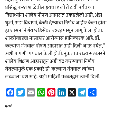
प्रसिद्ध करत शाळेतील इयत्ता १ ली ते ८ वी पर्यंतच्या
विद्यार्थ्यांना शालेय पोषण आहारात उकडलेली अंडी, अंडा
भुर्जी, अंडा बिर्याणी, केळी देण्याचा निर्णय जाहीर केला होता.
हा शासन निर्णय ५ डिसेंबर २०२३ पासून लागू केला होता.
शास्त्रीयदृष्ट्या मांसाहार आरोग्यास हानिकारक आहे. डॉ.
कल्याण गंगवाल पोषण आहारात अंडी दिली जाऊ नयेत,”
अशी मागणी गंगवाल केली होती. नुकताच राज्य सरकारने
शालेय शिक्षण आहारातून अंडी बंद करण्याचा निर्णय
घेतल्यामुळे एक प्रकारे डॉ. कल्याण गंगवाल त्यांच्या
लढ्याला यश आहे. अशी माहिती पत्रकाद्वारे त्यांनी दिली.
Fa
T
E
W
Pi
Li
X
Te
Sh
ce
wi
m
h
nt
nk
le
ar
b
tt
ail
at
er
e
gr
e
अंडी