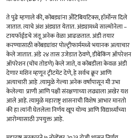
ते पुढे म्हणाले की, कोंबड्यांना अँटिबियटिक्स, हॉर्मोन्स दिले
जातात. त्याचे अंश अंड्यात येतात. अंड्यामध्ये साल्मोनेला –
टायफॉईडचे जंतू अनेक वेळा आढळतात. अंडी तयार
करण्यासाठी कोंबड्यांवर पोल्ट्रीफार्ममध्ये भयानक अत्याचार
केले जातात. अंडे २४ तास उजेडात ठेवणे, डीबेकिंग ऑपरेशन
ऑपरेशन (चोंच तोडणे) केले जाते, व कोंबडीला केवळ अंडी
देणार मशिन म्हणून ट्रीटमेंट देणे, हे सर्वच क्रूर आणि
अत्याचारी आहे .त्यामुळे गेल्या अनेक वर्षांपासून मी उभा
केलेल्या प्राणी आणि पक्षी संरक्षणाच्या लढ्याला अखेर यश
आले आहे. त्यामुळे महाराष्ट्र शासनाची विशेष आभार मानतो
की हा त्यांनी घेतलेला निर्णय खूप योग्य आणि विद्यार्थ्यांच्या
आरोग्यासाठी उपयुक्त आहे.
महाराष्ट्र सरकारने ७ नोव्हेंबर २०२३ रोजी शासन निर्णय