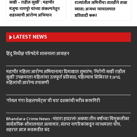
सखी – राहील सुखी’ : महापौर
राज्यांतील जमिनींचा तातडीने ताबा
मंजुषा नागपुरे यांच्या संकल्पनेतून
घ्यावा; अन्यथा न्यायालयात
शहरव्यापी आरोग्य अभियान
प्रतिवादी करू!
LATEST NEWS
हिंदु विधीज्ञ परिषदेचे शासनाला आवाहन
महापौर महिला आरोग्य अभियानाचा दिमाखात शुभारंभ; ‘निरोगी सखी राहील
सुखी’ उपक्रमाला महिलांचा उत्स्फूर्त प्रतिसाद; पहिल्याच शिबिरात १,७५६
महिलांची आरोग्य तपासणी
‘गोयल गंगा डेव्हलपमेंट्स’ ची चार दशकांची भरीव कामगिरी
Bhandara Crime News : भंडारा हादरलं! अवघ्या तीन वर्षांच्या चिमुकलीवर
सार्वजनिक शौचालयात अत्याचार; संतप्त नागरिकांकडून नराधमाला चोप,
शहरात आज कडकडीत बंद