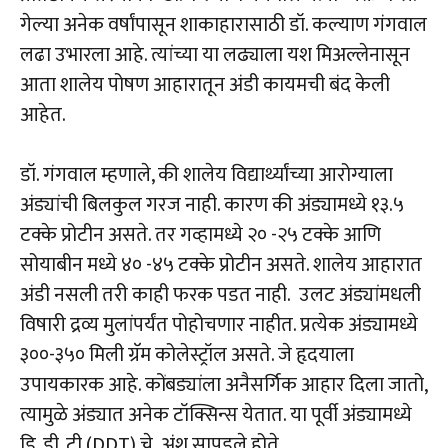
गेल्या अनेक वर्षांपासून शाकाहारासाठी डॉ. कल्याण गंगवाल
लढा उभारला आहे. त्यांच्या या लढ्याला यश मिअल्लेनासून
आता शालेय पोषण आहारातून अंडी कायमची बंद केली
आहेत.
डॉ. गंगवाल म्हणाले, की शालेय विद्यार्थ्यांच्या आरोग्याला
अंड्यांची बिलकुल गरज नाही. कारण की अंड्यामध्ये १३.५
टक्के प्रोटीन असते. तर गव्हामध्ये २० -२५ टक्के आणि
सोयाबीन मध्ये ४० -४५ टक्के प्रोटीन असते. शालेय आहारात
अंडी नसली तरी काही फरक पडत नाही. उलट अंड्यांमधली
विषारी द्रव्य मुलांपर्यंत पोहोचणार नाहीत. प्रत्येक अंड्यामध्ये
३००-३५० मिली ग्रॅम कोलेस्ट्रॉल असते. जे हृदयाला
उपायकारक आहे. कोंबड्यांला अनैसर्गिक आहार दिला जातो,
त्यामुळे अंड्यात अनेक टॉक्सिन्स येतात. या पूर्वी अंड्यामध्ये
डि. डी. टी (DDT) चे अंश सापडले होते.