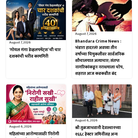
August 7, 2026
Bhandara Crime News :
August 7, 2026
भंडारा हादरलं! अवघ्या तीन
‘गोयल गंगा डेव्हलपमेंट्स’ ची चार
वर्षांच्या चिमुकलीवर सार्वजनिक
दशकांची भरीव कामगिरी
शौचालयात अत्याचार; संतप्त
नागरिकांकडून नराधमाला चोप,
शहरात आज कडकडीत बंद
August 6, 2026
August 6, 2026
श्री तुळजाभवानी देवस्थानच्या
महिलांच्या आरोग्यासाठी ‘निरोगी
१६६८ हेक्टर जमिनींसह अन्य