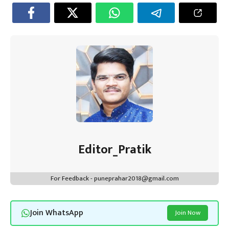
o
er
sA
es
dI
a
ok
p
t
n
m
p
Editor_Pratik
For Feedback - puneprahar2018@gmail.com
Join WhatsApp
Join Now