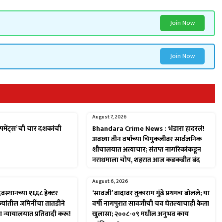
Join Now
Join Now
August 7, 2026
पमेंट्स’ ची चार दशकांची
Bhandara Crime News : भंडारा हादरलं!
अवघ्या तीन वर्षांच्या चिमुकलीवर सार्वजनिक
शौचालयात अत्याचार; संतप्त नागरिकांकडून
नराधमाला चोप, शहरात आज कडकडीत बंद
August 6, 2026
ेवस्थानच्या १६६८ हेक्टर
‘सावजी’ वादावर तुकाराम मुंढे प्रथमच बोलले; या
ज्यांतील जमिनींचा तातडीने
वर्षी नागपुरात सावजीची चव घेतल्याचाही केला
था न्यायालयात प्रतिवादी करू!
खुलासा; २००८-०९ मधील अनुभव काय