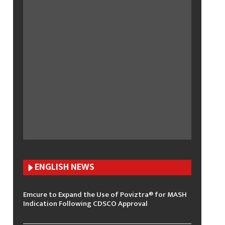
ENGLISH N
EWS
Emcure to Expand the Use of Poviztra® for MASH
Indication Following CDSCO Approval