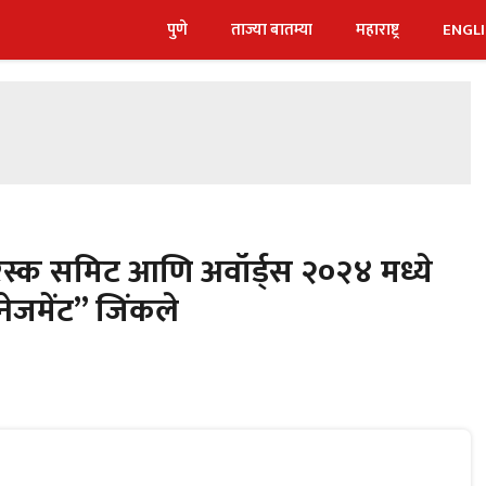
पुणे
ताज्या बातम्या
महाराष्ट्र
ENGL
ॉड रिस्क समिट आणि अवॉर्ड्स २०२४ मध्ये
मॅनेजमेंट” जिंकले