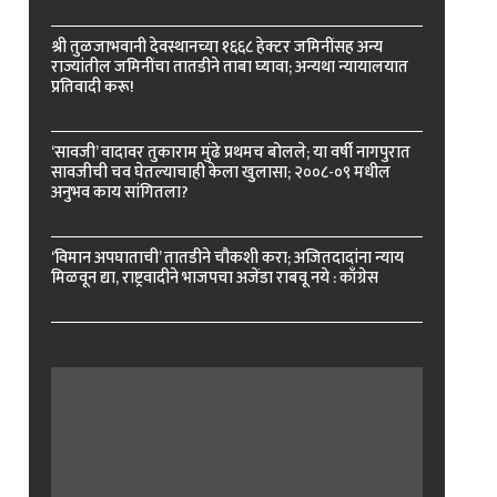
श्री तुळजाभवानी देवस्थानच्या १६६८ हेक्टर जमिनींसह अन्य
राज्यांतील जमिनींचा तातडीने ताबा घ्यावा; अन्यथा न्यायालयात
प्रतिवादी करू!
‘सावजी’ वादावर तुकाराम मुंढे प्रथमच बोलले; या वर्षी नागपुरात
सावजीची चव घेतल्याचाही केला खुलासा; २००८-०९ मधील
अनुभव काय सांगितला?
‘विमान अपघाताची’ तातडीने चौकशी करा; अजितदादांना न्याय
मिळवून द्या, राष्ट्रवादीने भाजपचा अजेंडा राबवू नये : काँग्रेस