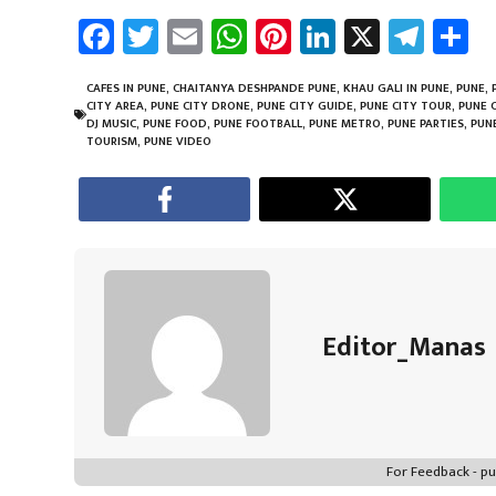
Fa
T
E
W
Pi
Li
X
Te
S
ce
wi
m
h
nt
nk
le
a
b
tt
ail
at
er
e
gr
e
CAFES IN PUNE
,
CHAITANYA DESHPANDE PUNE
,
KHAU GALI IN PUNE
,
PUNE
,
CITY AREA
,
PUNE CITY DRONE
,
PUNE CITY GUIDE
,
PUNE CITY TOUR
,
PUNE C
o
er
sA
es
dI
a
DJ MUSIC
,
PUNE FOOD
,
PUNE FOOTBALL
,
PUNE METRO
,
PUNE PARTIES
,
PUNE
TOURISM
,
PUNE VIDEO
ok
p
t
n
m
p
Editor_Manas
For Feedback - 