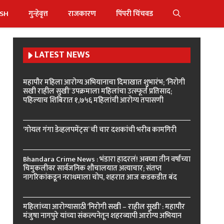
ISH
गुन्हेवृत्त
राजकारण
पिंपरी चिंचवड
LATEST NEWS
महापौर महिला आरोग्य अभियानाचा दिमाखात शुभारंभ; ‘निरोगी
सखी राहील सुखी’ उपक्रमाला महिलांचा उत्स्फूर्त प्रतिसाद;
पहिल्याच शिबिरात १,७५६ महिलांची आरोग्य तपासणी
‘गोयल गंगा डेव्हलपमेंट्स’ ची चार दशकांची भरीव कामगिरी
Bhandara Crime News : भंडारा हादरलं! अवघ्या तीन वर्षांच्या
चिमुकलीवर सार्वजनिक शौचालयात अत्याचार; संतप्त
नागरिकांकडून नराधमाला चोप, शहरात आज कडकडीत बंद
महिलांच्या आरोग्यासाठी ‘निरोगी सखी – राहील सुखी’ : महापौर
मंजुषा नागपुरे यांच्या संकल्पनेतून शहरव्यापी आरोग्य अभियान