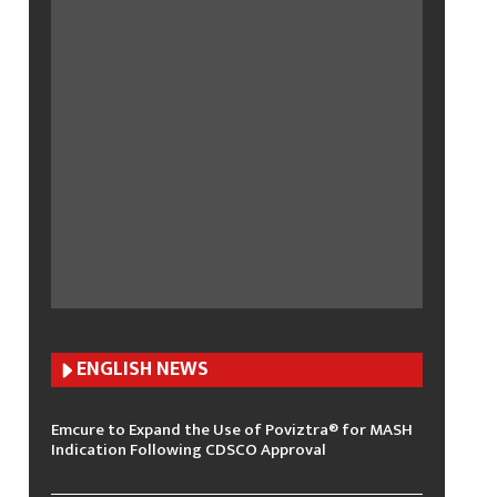
ENGLISH N
EWS
Emcure to Expand the Use of Poviztra® for MASH
Indication Following CDSCO Approval