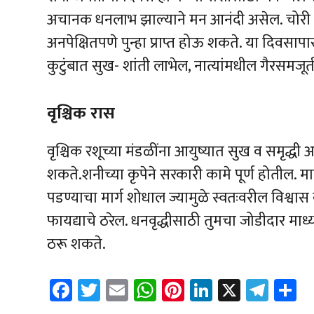
अचानक धनलाभ झाल्याने मन आनंदी असेल. चोरी झ
अनपेक्षितपणे पुन्हा प्राप्त होऊ शकते. या दिवसापा
कुटुंबात सुख- शांती लाभेल, नात्यांमधील गैरसमज
वृश्चिक रास
वृश्चिक रशूच्या मंडळींना आयुष्यात सुख व समृद
शकते.शनीच्या कृपेने सरकारी कामे पूर्ण होतील. मार
पडण्याचा मार्ग शोधाल ज्यामुळे स्वतःवरील विश्वा
फायद्याचे ठरेल. धनवृद्धीसाठी तुमचा जोडीदार म
ठरू शकते.
Fa
T
E
W
Pi
Li
X
Te
S
ce
wi
m
h
nt
nk
le
a