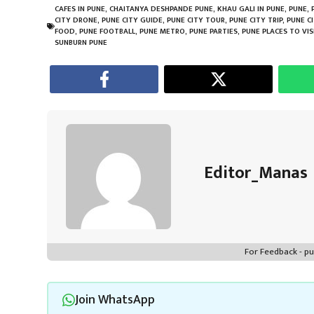
b
tt
ail
at
er
e
gr
e
CAFES IN PUNE
,
CHAITANYA DESHPANDE PUNE
,
KHAU GALI IN PUNE
,
PUNE
,
CITY DRONE
,
PUNE CITY GUIDE
,
PUNE CITY TOUR
,
PUNE CITY TRIP
,
PUNE C
o
er
sA
es
dI
a
FOOD
,
PUNE FOOTBALL
,
PUNE METRO
,
PUNE PARTIES
,
PUNE PLACES TO VIS
SUNBURN PUNE
ok
p
t
n
m
p
Editor_Manas
For Feedback - 
Join WhatsApp