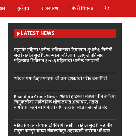
ISH
गुन्हेवृत्त
राजकारण
पिंपरी चिंचवड
LATEST NEWS
महापौर महिला आरोग्य अभियानाचा दिमाखात शुभारंभ; ‘निरोगी
सखी राहील सुखी’ उपक्रमाला महिलांचा उत्स्फूर्त प्रतिसाद;
पहिल्याच शिबिरात १,७५६ महिलांची आरोग्य तपासणी
‘गोयल गंगा डेव्हलपमेंट्स’ ची चार दशकांची भरीव कामगिरी
Bhandara Crime News : भंडारा हादरलं! अवघ्या तीन वर्षांच्या
चिमुकलीवर सार्वजनिक शौचालयात अत्याचार; संतप्त
नागरिकांकडून नराधमाला चोप, शहरात आज कडकडीत बंद
महिलांच्या आरोग्यासाठी ‘निरोगी सखी – राहील सुखी’ : महापौर
मंजुषा नागपुरे यांच्या संकल्पनेतून शहरव्यापी आरोग्य अभियान