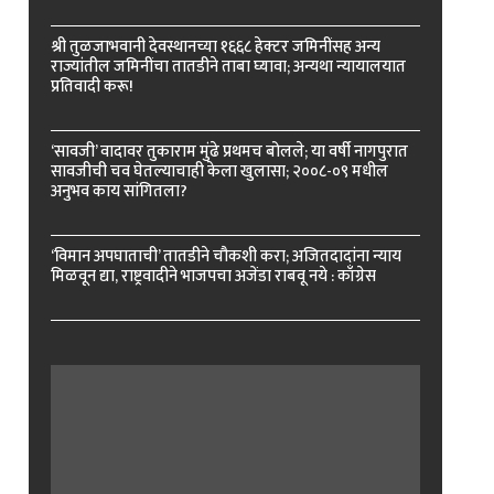
श्री तुळजाभवानी देवस्थानच्या १६६८ हेक्टर जमिनींसह अन्य
राज्यांतील जमिनींचा तातडीने ताबा घ्यावा; अन्यथा न्यायालयात
प्रतिवादी करू!
‘सावजी’ वादावर तुकाराम मुंढे प्रथमच बोलले; या वर्षी नागपुरात
सावजीची चव घेतल्याचाही केला खुलासा; २००८-०९ मधील
अनुभव काय सांगितला?
‘विमान अपघाताची’ तातडीने चौकशी करा; अजितदादांना न्याय
मिळवून द्या, राष्ट्रवादीने भाजपचा अजेंडा राबवू नये : काँग्रेस