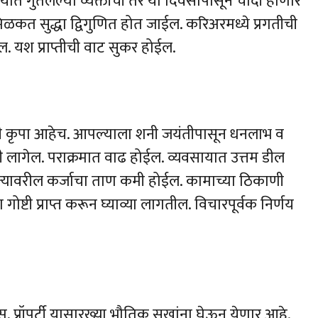
ायात गुंतलेल्या व्यक्तींची तर या दिवसापासून चांदी होणार
िळकत सुद्धा द्विगुणित होत जाईल. करिअरमध्ये प्रगतीची
ल. यश प्राप्तीची वाट सुकर होईल.
ंची कृपा आहेच. आपल्याला शनी जयंतीपासून धनलाभ व
ी लागेल. पराक्रमात वाढ होईल. व्यवसायात उत्तम डील
डोक्यावरील कर्जाचा ताण कमी होईल. कामाच्या ठिकाणी
ा गोष्टी प्राप्त करून घ्याव्या लागतील. विचारपूर्वक निर्णय
 प्रॉपर्टी यासारख्या भौतिक सुखांना घेऊन येणार आहे.