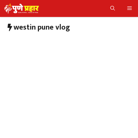
Skip
Me
to
content
westin pune vlog