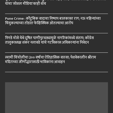
यांचा ‘सोशल मीडिया’वरही वॉच
Pune Crime : कौटुंबिक वादाचा निष्पाप बालकावर राग; नऊ महिन्यांच्या
चिमुकल्याच्या तोंडात फेव्हिक्विक ओतल्याचा आरोप
निगडे मोसे येथे दूषित पाणीपुरवठ्यामुळे नागरिकांमध्ये संताप; काँग्रेस
तालुकाध्यक्ष शंकर नलावडे यांचे गटविकास अधिकाऱ्यांना निवेदन
स्वामी चिंचोलीचा ३०० वर्षांचा ऐतिहासिक वारसा; पेशवेकालीन श्रीराम
मंदिराच्या जीर्णोद्धारासाठी भाविकांना आवाहन