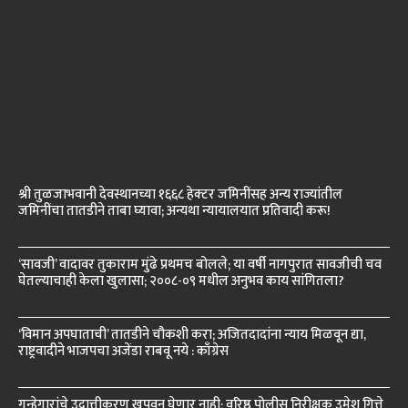
श्री तुळजाभवानी देवस्थानच्या १६६८ हेक्टर जमिनींसह अन्य राज्यांतील
जमिनींचा तातडीने ताबा घ्यावा; अन्यथा न्यायालयात प्रतिवादी करू!
‘सावजी’ वादावर तुकाराम मुंढे प्रथमच बोलले; या वर्षी नागपुरात सावजीची चव
घेतल्याचाही केला खुलासा; २००८-०९ मधील अनुभव काय सांगितला?
‘विमान अपघाताची’ तातडीने चौकशी करा; अजितदादांना न्याय मिळवून द्या,
राष्ट्रवादीने भाजपचा अजेंडा राबवू नये : काँग्रेस
गुन्हेगारांचे उदात्तीकरण खपवून घेणार नाही; वरिष्ठ पोलीस निरीक्षक उमेश गित्ते