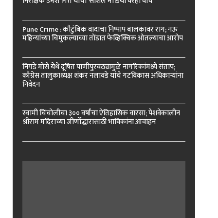
निरीक्षक उमेश गित्ते यांचा ‘सोशल मीडिया’वरही वॉच
Pune Crime : कौटुंबिक वादाचा निष्पाप बालकावर राग; नऊ
महिन्यांच्या चिमुकल्याच्या तोंडात फेव्हिक्विक ओतल्याचा आरोप
निगडे मोसे येथे दूषित पाणीपुरवठ्यामुळे नागरिकांमध्ये संताप;
काँग्रेस तालुकाध्यक्ष शंकर नलावडे यांचे गटविकास अधिकाऱ्यांना
निवेदन
स्वामी चिंचोलीचा ३०० वर्षांचा ऐतिहासिक वारसा; पेशवेकालीन
श्रीराम मंदिराच्या जीर्णोद्धारासाठी भाविकांना आवाहन