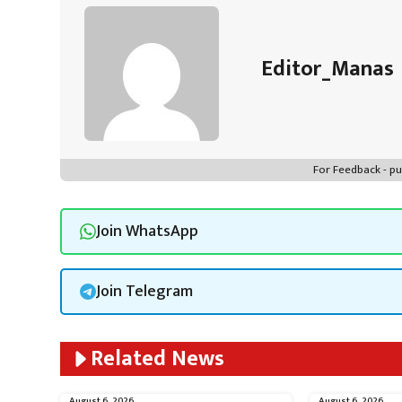
ok
p
t
n
m
p
Editor_Manas
For Feedback - 
Join WhatsApp
Join Telegram
Related News
August 6, 2026
August 6, 2026