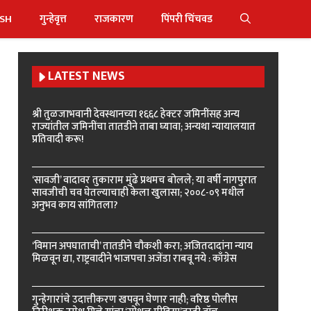
ISH
गुन्हेवृत्त
राजकारण
पिंपरी चिंचवड
LATEST NEWS
श्री तुळजाभवानी देवस्थानच्या १६६८ हेक्टर जमिनींसह अन्य
राज्यांतील जमिनींचा तातडीने ताबा घ्यावा; अन्यथा न्यायालयात
प्रतिवादी करू!
‘सावजी’ वादावर तुकाराम मुंढे प्रथमच बोलले; या वर्षी नागपुरात
सावजीची चव घेतल्याचाही केला खुलासा; २००८-०९ मधील
अनुभव काय सांगितला?
‘विमान अपघाताची’ तातडीने चौकशी करा; अजितदादांना न्याय
मिळवून द्या, राष्ट्रवादीने भाजपचा अजेंडा राबवू नये : काँग्रेस
गुन्हेगारांचे उदात्तीकरण खपवून घेणार नाही; वरिष्ठ पोलीस