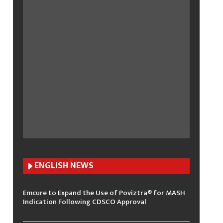
ENGLISH N
EWS
Emcure to Expand the Use of Poviztra® for MASH
Indication Following CDSCO Approval