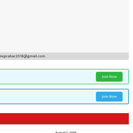
puneprahar2018@gmail.com
Join Now
Join Now
August 5, 2026