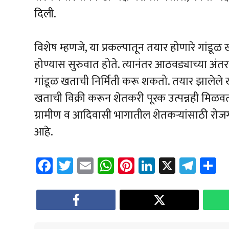
दिली.
विशेष म्हणजे, या प्रकल्पातून तयार होणारे गांड
होण्यास सुरुवात होते. त्यानंतर आठवड्याच्या अंत
गांडूळ खताची निर्मिती करू शकतो. तयार झालेले खत 
खताची विक्री करून शेतकरी पूरक उत्पन्नही मिळवता
ग्रामीण व आदिवासी भागातील शेतकऱ्यांसाठी रोजग
आहे.
Fa
T
E
W
Pi
Li
X
Te
S
ce
wi
m
h
nt
nk
le
a
b
tt
ail
at
er
e
gr
e
o
er
sA
es
dI
a