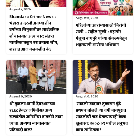
August 7, 2026
Bhandara Crime News :
August 6, 2026
भंडारा हादरलं! अवघ्या तीन
महिलांच्या आरोग्यासाठी ‘निरोगी
वर्षांच्या चिमुकलीवर सार्वजनिक
सखी – राहील सुखी’ : महापौर
शौचालयात अत्याचार; संतप्त
मंजुषा नागपुरे यांच्या संकल्पनेतून
नागरिकांकडून नराधमाला चोप,
शहरव्यापी आरोग्य अभियान
शहरात आज कडकडीत बंद
August 6, 2026
August 6, 2026
श्री तुळजाभवानी देवस्थानच्या
‘सावजी’ वादावर तुकाराम मुंढे
१६६८ हेक्टर जमिनींसह अन्य
प्रथमच बोलले; या वर्षी नागपुरात
राज्यांतील जमिनींचा तातडीने ताबा
सावजीची चव घेतल्याचाही केला
घ्यावा; अन्यथा न्यायालयात
खुलासा; २००८-०९ मधील अनुभव
प्रतिवादी करू!
काय सांगितला?