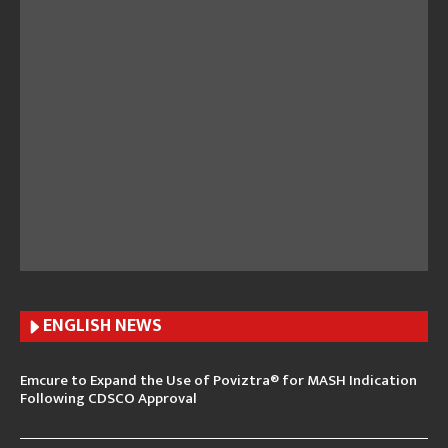
ENGLISH N
EWS
Emcure to Expand the Use of Poviztra® for MASH Indication
Following CDSCO Approval