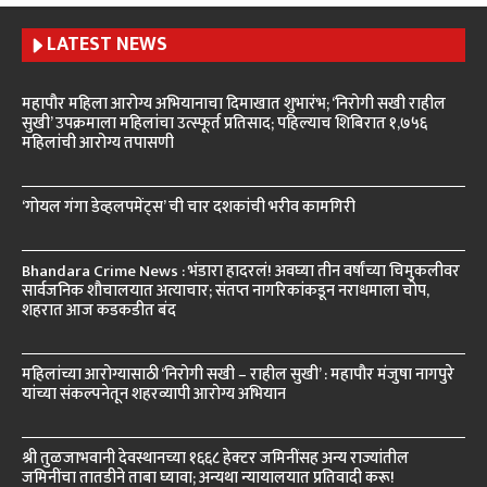
LATEST NEWS
महापौर महिला आरोग्य अभियानाचा दिमाखात शुभारंभ; ‘निरोगी सखी राहील
सुखी’ उपक्रमाला महिलांचा उत्स्फूर्त प्रतिसाद; पहिल्याच शिबिरात १,७५६
महिलांची आरोग्य तपासणी
‘गोयल गंगा डेव्हलपमेंट्स’ ची चार दशकांची भरीव कामगिरी
Bhandara Crime News : भंडारा हादरलं! अवघ्या तीन वर्षांच्या चिमुकलीवर
सार्वजनिक शौचालयात अत्याचार; संतप्त नागरिकांकडून नराधमाला चोप,
शहरात आज कडकडीत बंद
महिलांच्या आरोग्यासाठी ‘निरोगी सखी – राहील सुखी’ : महापौर मंजुषा नागपुरे
यांच्या संकल्पनेतून शहरव्यापी आरोग्य अभियान
श्री तुळजाभवानी देवस्थानच्या १६६८ हेक्टर जमिनींसह अन्य राज्यांतील
जमिनींचा तातडीने ताबा घ्यावा; अन्यथा न्यायालयात प्रतिवादी करू!