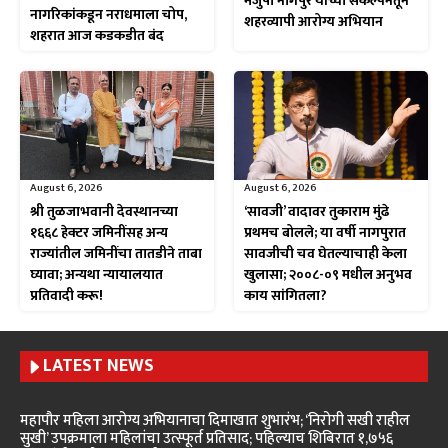
मंजुषा नागपुरे यांच्या संकल्पनेतून
नागरिकांकडून नराधमाला चोप,
शहरव्यापी आरोग्य अभियान
शहरात आज कडकडीत बंद
August 6, 2026
August 6, 2026
श्री तुळजाभवानी देवस्थानच्या
‘सावजी’ वादावर तुकाराम मुंढे
१६६८ हेक्टर जमिनींसह अन्य
प्रथमच बोलले; या वर्षी नागपुरात
राज्यांतील जमिनींचा तातडीने ताबा
सावजीची चव घेतल्याचाही केला
घ्यावा; अन्यथा न्यायालयात
खुलासा; २००८-०९ मधील अनुभव
प्रतिवादी करू!
काय सांगितला?
LATEST NEWS
महापौर महिला आरोग्य अभियानाचा दिमाखात शुभारंभ; ‘निरोगी सखी राहील
सुखी’ उपक्रमाला महिलांचा उत्स्फूर्त प्रतिसाद; पहिल्याच शिबिरात १,७५६