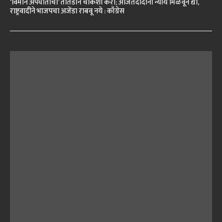
‘विमान अपघाताची’ तातडीने चौकशी करा; अजितदादांना न्याय मिळवून द्या,
राष्ट्रवादीने भाजपचा अजेंडा राबवू नये : काँग्रेस