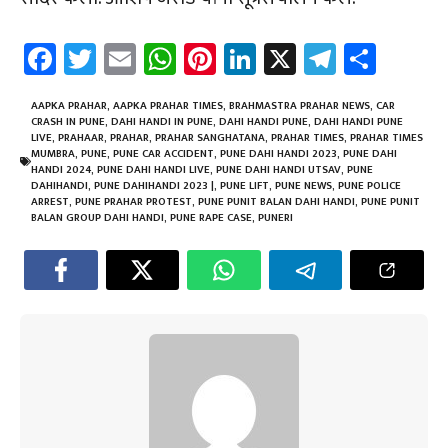
Fa
T
E
W
Pi
Li
X
Te
Sh
ce
wi
m
h
nt
nk
le
ar
b
tt
ail
at
er
e
gr
e
AAPKA PRAHAR
,
AAPKA PRAHAR TIMES
,
BRAHMASTRA PRAHAR NEWS
,
CAR
CRASH IN PUNE
,
DAHI HANDI IN PUNE
,
DAHI HANDI PUNE
,
DAHI HANDI PUNE
o
er
sA
es
dI
a
LIVE
,
PRAHAAR
,
PRAHAR
,
PRAHAR SANGHATANA
,
PRAHAR TIMES
,
PRAHAR TIMES
MUMBRA
,
PUNE
,
PUNE CAR ACCIDENT
,
PUNE DAHI HANDI 2023
,
PUNE DAHI
ok
p
t
n
m
HANDI 2024
,
PUNE DAHI HANDI LIVE
,
PUNE DAHI HANDI UTSAV
,
PUNE
DAHIHANDI
,
PUNE DAHIHANDI 2023 |
,
PUNE LIFT
,
PUNE NEWS
,
PUNE POLICE
p
ARREST
,
PUNE PRAHAR PROTEST
,
PUNE PUNIT BALAN DAHI HANDI
,
PUNE PUNIT
BALAN GROUP DAHI HANDI
,
PUNE RAPE CASE
,
PUNERI