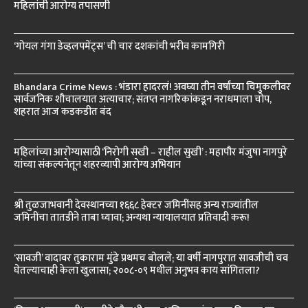
महिलांची आरोग्य तपासणी
‘गोयल गंगा डेव्हलपमेंट्स’ ची चार दशकांची भरीव कामगिरी
Bhandara Crime News : भंडारा हादरलं! अवघ्या तीन वर्षांच्या चिमुकलीवर
सार्वजनिक शौचालयात अत्याचार; संतप्त नागरिकांकडून नराधमाला चोप,
शहरात आज कडकडीत बंद
महिलांच्या आरोग्यासाठी ‘निरोगी सखी – राहील सुखी’ : महापौर मंजुषा नागपुरे
यांच्या संकल्पनेतून शहरव्यापी आरोग्य अभियान
श्री तुळजाभवानी देवस्थानच्या १६६८ हेक्टर जमिनींसह अन्य राज्यांतील
जमिनींचा तातडीने ताबा घ्यावा; अन्यथा न्यायालयात प्रतिवादी करू!
‘सावजी’ वादावर तुकाराम मुंढे प्रथमच बोलले; या वर्षी नागपुरात सावजीची चव
घेतल्याचाही केला खुलासा; २००८-०९ मधील अनुभव काय सांगितला?