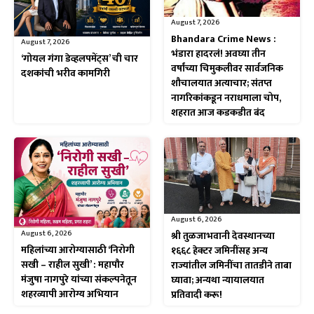
August 7, 2026
Bhandara Crime News :
August 7, 2026
भंडारा हादरलं! अवघ्या तीन
‘गोयल गंगा डेव्हलपमेंट्स’ ची चार
वर्षांच्या चिमुकलीवर सार्वजनिक
दशकांची भरीव कामगिरी
शौचालयात अत्याचार; संतप्त
नागरिकांकडून नराधमाला चोप,
शहरात आज कडकडीत बंद
August 6, 2026
August 6, 2026
श्री तुळजाभवानी देवस्थानच्या
महिलांच्या आरोग्यासाठी ‘निरोगी
१६६८ हेक्टर जमिनींसह अन्य
सखी – राहील सुखी’ : महापौर
राज्यांतील जमिनींचा तातडीने ताबा
मंजुषा नागपुरे यांच्या संकल्पनेतून
घ्यावा; अन्यथा न्यायालयात
शहरव्यापी आरोग्य अभियान
प्रतिवादी करू!