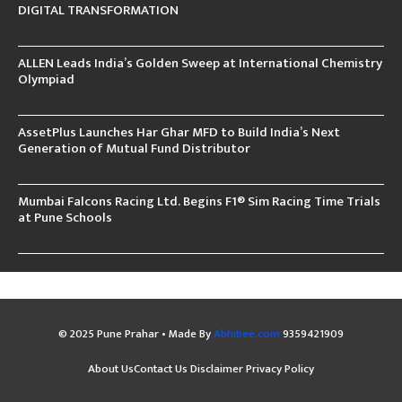
DIGITAL TRANSFORMATION
ALLEN Leads India’s Golden Sweep at International Chemistry
Olympiad
AssetPlus Launches Har Ghar MFD to Build India’s Next
Generation of Mutual Fund Distributor
Mumbai Falcons Racing Ltd. Begins F1® Sim Racing Time Trials
at Pune Schools
© 2025 Pune Prahar • Made By
Abhibee.com
9359421909
About Us
Contact Us
Disclaimer
Privacy Policy