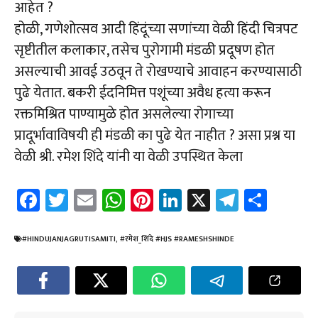
आहेत ?
होळी, गणेशोत्सव आदी हिंदूंच्या सणांच्या वेळी हिंदी चित्रपट
सृष्टीतील कलाकार, तसेच पुरोगामी मंडळी प्रदूषण होत
असल्याची आवई उठवून ते रोखण्याचे आवाहन करण्यासाठी
पुढे येतात. बकरी ईदनिमित्त पशूंच्या अवैध हत्या करून
रक्तमिश्रित पाण्यामुळे होत असलेल्या रोगाच्या
प्रादूर्भावाविषयी ही मंडळी का पुढे येत नाहीत ? असा प्रश्न या
वेळी श्री. रमेश शिंदे यांनी या वेळी उपस्थित केला
Fa
T
E
W
Pi
Li
X
Te
Sh
ce
wi
m
h
nt
nk
le
ar
b
tt
ail
at
er
e
gr
e
#HINDUJANJAGRUTISAMITI
,
#रमेश_शिंदे #HJS #RAMESHSHINDE
o
er
sA
es
dI
a
ok
p
t
n
m
p