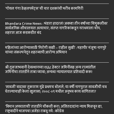
‘गोयल गंगा डेव्हलपमेंट्स’ ची चार दशकांची भरीव कामगिरी
Bhandara Crime News : भंडारा हादरलं! अवघ्या तीन वर्षांच्या चिमुकलीवर
सार्वजनिक शौचालयात अत्याचार; संतप्त नागरिकांकडून नराधमाला चोप,
शहरात आज कडकडीत बंद
महिलांच्या आरोग्यासाठी ‘निरोगी सखी – राहील सुखी’ : महापौर मंजुषा नागपुरे
यांच्या संकल्पनेतून शहरव्यापी आरोग्य अभियान
श्री तुळजाभवानी देवस्थानच्या १६६८ हेक्टर जमिनींसह अन्य राज्यांतील
जमिनींचा तातडीने ताबा घ्यावा; अन्यथा न्यायालयात प्रतिवादी करू!
‘सावजी’ वादावर तुकाराम मुंढे प्रथमच बोलले; या वर्षी नागपुरात सावजीची चव
घेतल्याचाही केला खुलासा; २००८-०९ मधील अनुभव काय सांगितला?
‘विमान अपघाताची’ तातडीने चौकशी करा; अजितदादांना न्याय मिळवून द्या,
राष्ट्रवादीने भाजपचा अजेंडा राबवू नये : काँग्रेस