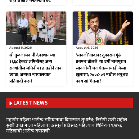
शहरात आज कडकडीत बंद
August 6, 2026
August 6, 2026
श्री तुळजाभवानी देवस्थानच्या
‘सावजी’ वादावर तुकाराम मुंढे
१६६८ हेक्टर जमिनींसह अन्य
प्रथमच बोलले; या वर्षी नागपुरात
राज्यांतील जमिनींचा तातडीने ताबा
सावजीची चव घेतल्याचाही केला
घ्यावा; अन्यथा न्यायालयात
खुलासा; २००८-०९ मधील अनुभव
प्रतिवादी करू!
काय सांगितला?
LATEST NEWS
महापौर महिला आरोग्य अभियानाचा दिमाखात शुभारंभ; ‘निरोगी सखी राहील
सुखी’ उपक्रमाला महिलांचा उत्स्फूर्त प्रतिसाद; पहिल्याच शिबिरात १,७५६
महिलांची आरोग्य तपासणी