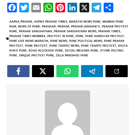
Fa
T
E
W
Pi
Li
X
Te
Sh
ce
wi
m
h
nt
nk
le
ar
b
tt
ail
at
er
e
gr
e
AAPKA PRAHAR
,
AAPKA PRAHAR TIMES
,
MARATHI NEWS PUNE
,
MUMBAI PUNE
RAIN
,
NEWS OF PUNE
,
PRAHAAR
,
PRAHAR
,
PRAHAR JANSHAKTI
,
PRAHAR PROTEST
o
er
sA
es
dI
a
PUNE
,
PRAHAR SANGHATANA
,
PRAHAR SANGHATANA NEWS
,
PRAHAR TIMES
,
PRAHAR TIMES MUMBRA
,
PROTEST IN PUNE
,
PUNE
,
PUNE HANDICAP PROTEST
,
ok
p
t
n
m
PUNE LIVE NEWS MARATHI
,
PUNE NEWS
,
PUNE POLITICAL NEWS
,
PUNE PRAHAR
PROTEST
,
PUNE PROTEST
,
PUNE TRAFFIC NEWS
,
PUNE TRAFFIC PROTEST
,
RASTA
p
ROKO PUNE
,
ROAD BLOCKADE PUNE
,
SOCIAL WELFARE PUNE
,
STONE PELTING
PUNE
,
UNIQUE PROTEST PUNE
,
ZILLA PARISHAD PUNE