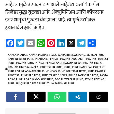
आहे. त्यामुळे उत्पादन ठप्प झाले आहे. व्यावसायिक गॅस
सिलेंडरसुद्धा तुटवडा आहे. ॲल्युमिनिअम आणि कॉपरसह
इतर धातुंचा पुरवठा बंद झाला आहे. त्यामुळे उद्योजक
हवालदिल झाले आहेत.
Fa
T
E
W
Pi
Li
X
Te
Sh
ce
wi
m
h
nt
nk
le
ar
b
tt
ail
at
er
e
gr
e
AAPKA PRAHAR
,
AAPKA PRAHAR TIMES
,
MARATHI NEWS PUNE
,
MUMBAI PUNE
RAIN
,
NEWS OF PUNE
,
PRAHAAR
,
PRAHAR
,
PRAHAR JANSHAKTI
,
PRAHAR PROTEST
o
er
sA
es
dI
a
PUNE
,
PRAHAR SANGHATANA
,
PRAHAR SANGHATANA NEWS
,
PRAHAR TIMES
,
PRAHAR TIMES MUMBRA
,
PROTEST IN PUNE
,
PUNE
,
PUNE HANDICAP PROTEST
,
ok
p
t
n
m
PUNE LIVE NEWS MARATHI
,
PUNE NEWS
,
PUNE POLITICAL NEWS
,
PUNE PRAHAR
PROTEST
,
PUNE PROTEST
,
PUNE TRAFFIC NEWS
,
PUNE TRAFFIC PROTEST
,
RASTA
p
ROKO PUNE
,
ROAD BLOCKADE PUNE
,
SOCIAL WELFARE PUNE
,
STONE PELTING
PUNE
,
UNIQUE PROTEST PUNE
,
ZILLA PARISHAD PUNE