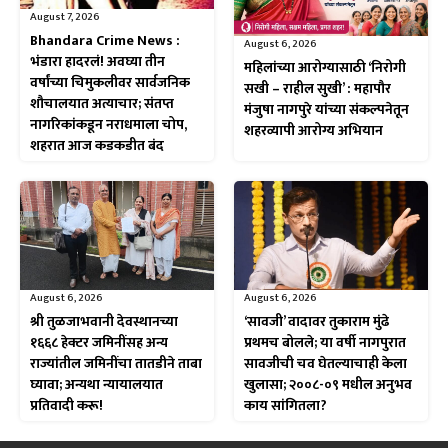
August 7, 2026
Bhandara Crime News :
August 6, 2026
भंडारा हादरलं! अवघ्या तीन
महिलांच्या आरोग्यासाठी ‘निरोगी
वर्षांच्या चिमुकलीवर सार्वजनिक
सखी – राहील सुखी’ : महापौर
शौचालयात अत्याचार; संतप्त
मंजुषा नागपुरे यांच्या संकल्पनेतून
नागरिकांकडून नराधमाला चोप,
शहरव्यापी आरोग्य अभियान
शहरात आज कडकडीत बंद
August 6, 2026
August 6, 2026
श्री तुळजाभवानी देवस्थानच्या
‘सावजी’ वादावर तुकाराम मुंढे
१६६८ हेक्टर जमिनींसह अन्य
प्रथमच बोलले; या वर्षी नागपुरात
राज्यांतील जमिनींचा तातडीने ताबा
सावजीची चव घेतल्याचाही केला
घ्यावा; अन्यथा न्यायालयात
खुलासा; २००८-०९ मधील अनुभव
प्रतिवादी करू!
काय सांगितला?