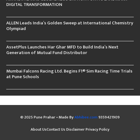
DIGITAL TRANSFORMATION
ALLEN Leads India’s Golden Sweep at International Chemistry
Olympiad
AssetPlus Launches Har Ghar MFD to Build India’s Next
Generation of Mutual Fund Distributor
Mumbai Falcons Racing Ltd. Begins F1® Sim Racing Time Trials
at Pune Schools
© 2025 Pune Prahar • Made By
Abhibee.com
9359421909
About Us
Contact Us
Disclaimer
Privacy Policy