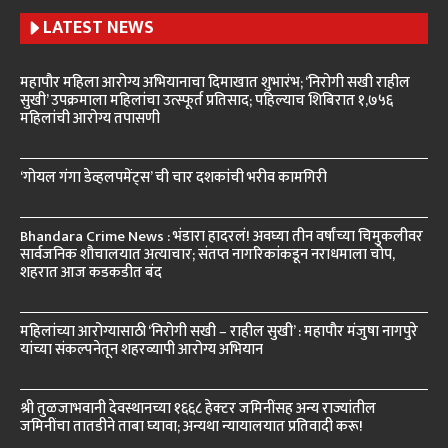
LATEST NEWS
महापौर महिला आरोग्य अभियानाचा दिमाखात शुभारंभ; ‘निरोगी सखी राहील
सुखी’ उपक्रमाला महिलांचा उत्स्फूर्त प्रतिसाद; पहिल्याच शिबिरात १,७५६
महिलांची आरोग्य तपासणी
‘गोयल गंगा डेव्हलपमेंट्स’ ची चार दशकांची भरीव कामगिरी
Bhandara Crime News : भंडारा हादरलं! अवघ्या तीन वर्षांच्या चिमुकलीवर
सार्वजनिक शौचालयात अत्याचार; संतप्त नागरिकांकडून नराधमाला चोप,
शहरात आज कडकडीत बंद
महिलांच्या आरोग्यासाठी ‘निरोगी सखी – राहील सुखी’ : महापौर मंजुषा नागपुरे
यांच्या संकल्पनेतून शहरव्यापी आरोग्य अभियान
श्री तुळजाभवानी देवस्थानच्या १६६८ हेक्टर जमिनींसह अन्य राज्यांतील
जमिनींचा तातडीने ताबा घ्यावा; अन्यथा न्यायालयात प्रतिवादी करू!