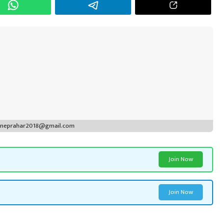
puneprahar2018@gmail.com
Join Now
Join Now