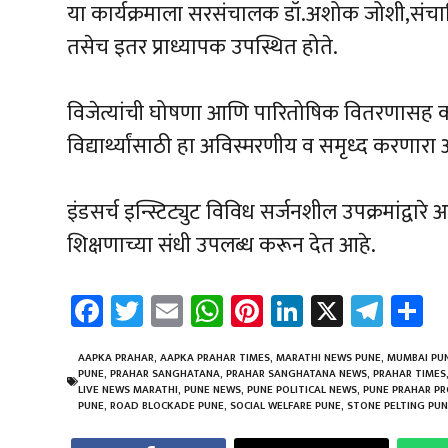
या कार्यक्रमाला सरसंचालक डॉ.अशोक जोशी,संचा
तसेच इतर प्राध्यापक उपस्थित होते.
विजेत्यांची घोषणा आणि पारितोषिक वितरणासह क
विद्यार्थ्यांसाठी हा अविस्मरणीय व समृध्द करणारा
इंडसर्च इन्स्टिट्युट विविध सर्जनशील उपक्रमांद्वारे 
शिक्षणाच्या संधी उपलब्ध करून देत आहे.
Fa
T
E
W
Pi
Li
X
Te
S
ce
wi
m
h
nt
nk
le
a
b
tt
ail
at
er
e
gr
e
AAPKA PRAHAR
,
AAPKA PRAHAR TIMES
,
MARATHI NEWS PUNE
,
MUMBAI PUN
PUNE
,
PRAHAR SANGHATANA
,
PRAHAR SANGHATANA NEWS
,
PRAHAR TIMES
o
er
sA
es
dI
a
LIVE NEWS MARATHI
,
PUNE NEWS
,
PUNE POLITICAL NEWS
,
PUNE PRAHAR P
PUNE
,
ROAD BLOCKADE PUNE
,
SOCIAL WELFARE PUNE
,
STONE PELTING PU
ok
p
t
n
m