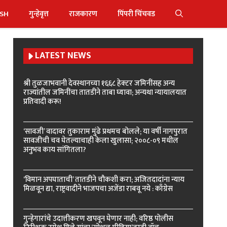
ISH
गुन्हेवृत्त
राजकारण
पिंपरी चिंचवड
LATEST NEWS
श्री तुळजाभवानी देवस्थानच्या १६६८ हेक्टर जमिनींसह अन्य
राज्यांतील जमिनींचा तातडीने ताबा घ्यावा; अन्यथा न्यायालयात
प्रतिवादी करू!
‘सावजी’ वादावर तुकाराम मुंढे प्रथमच बोलले; या वर्षी नागपुरात
सावजीची चव घेतल्याचाही केला खुलासा; २००८-०९ मधील
अनुभव काय सांगितला?
‘विमान अपघाताची’ तातडीने चौकशी करा; अजितदादांना न्याय
मिळवून द्या, राष्ट्रवादीने भाजपचा अजेंडा राबवू नये : काँग्रेस
गुन्हेगारांचे उदात्तीकरण खपवून घेणार नाही; वरिष्ठ पोलीस