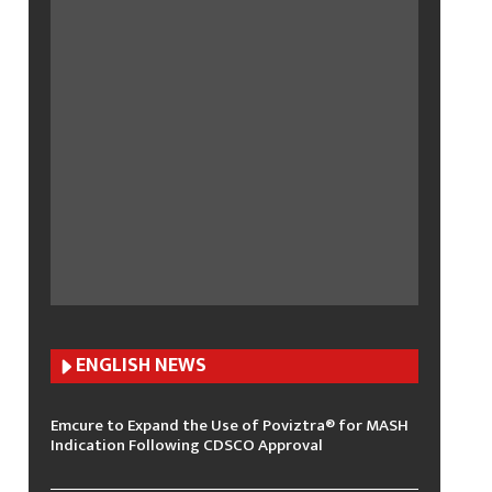
ENGLISH N
EWS
Emcure to Expand the Use of Poviztra® for MASH
Indication Following CDSCO Approval