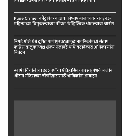
निरीक्षक उमेश गित्ते यांचा ‘सोशल मीडिया’वरही वॉच
Pune Crime : कौटुंबिक वादाचा निष्पाप बालकावर राग; नऊ
महिन्यांच्या चिमुकल्याच्या तोंडात फेव्हिक्विक ओतल्याचा आरोप
निगडे मोसे येथे दूषित पाणीपुरवठ्यामुळे नागरिकांमध्ये संताप;
काँग्रेस तालुकाध्यक्ष शंकर नलावडे यांचे गटविकास अधिकाऱ्यांना
निवेदन
स्वामी चिंचोलीचा ३०० वर्षांचा ऐतिहासिक वारसा; पेशवेकालीन
श्रीराम मंदिराच्या जीर्णोद्धारासाठी भाविकांना आवाहन