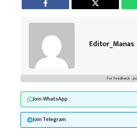
p
Editor_Manas
For Feedback - 
Join WhatsApp
Join Telegram