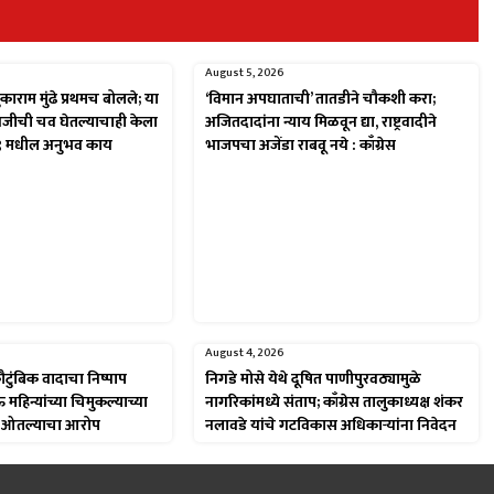
August 5, 2026
काराम मुंढे प्रथमच बोलले; या
‘विमान अपघाताची’ तातडीने चौकशी करा;
ावजीची चव घेतल्याचाही केला
अजितदादांना न्याय मिळवून द्या, राष्ट्रवादीने
९ मधील अनुभव काय
भाजपचा अजेंडा राबवू नये : काँग्रेस
August 4, 2026
ुंबिक वादाचा निष्पाप
निगडे मोसे येथे दूषित पाणीपुरवठ्यामुळे
हिन्यांच्या चिमुकल्याच्या
नागरिकांमध्ये संताप; काँग्रेस तालुकाध्यक्ष शंकर
िक ओतल्याचा आरोप
नलावडे यांचे गटविकास अधिकाऱ्यांना निवेदन