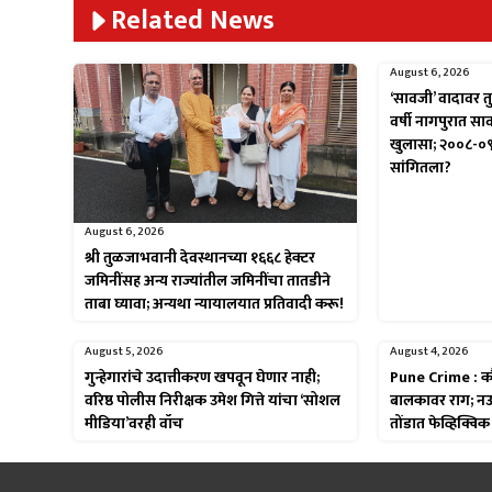
Related News
August 6, 2026
‘सावजी’ वादावर तु
वर्षी नागपुरात स
खुलासा; २००८-०
सांगितला?
August 6, 2026
श्री तुळजाभवानी देवस्थानच्या १६६८ हेक्टर
जमिनींसह अन्य राज्यांतील जमिनींचा तातडीने
ताबा घ्यावा; अन्यथा न्यायालयात प्रतिवादी करू!
August 5, 2026
August 4, 2026
गुन्हेगारांचे उदात्तीकरण खपवून घेणार नाही;
Pune Crime : कौट
वरिष्ठ पोलीस निरीक्षक उमेश गित्ते यांचा ‘सोशल
बालकावर राग; नऊ म
मीडिया’वरही वॉच
तोंडात फेव्हिक्व