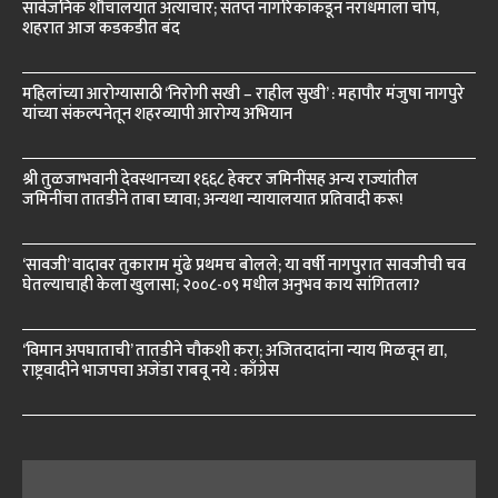
सार्वजनिक शौचालयात अत्याचार; संतप्त नागरिकांकडून नराधमाला चोप,
शहरात आज कडकडीत बंद
महिलांच्या आरोग्यासाठी ‘निरोगी सखी – राहील सुखी’ : महापौर मंजुषा नागपुरे
यांच्या संकल्पनेतून शहरव्यापी आरोग्य अभियान
श्री तुळजाभवानी देवस्थानच्या १६६८ हेक्टर जमिनींसह अन्य राज्यांतील
जमिनींचा तातडीने ताबा घ्यावा; अन्यथा न्यायालयात प्रतिवादी करू!
‘सावजी’ वादावर तुकाराम मुंढे प्रथमच बोलले; या वर्षी नागपुरात सावजीची चव
घेतल्याचाही केला खुलासा; २००८-०९ मधील अनुभव काय सांगितला?
‘विमान अपघाताची’ तातडीने चौकशी करा; अजितदादांना न्याय मिळवून द्या,
राष्ट्रवादीने भाजपचा अजेंडा राबवू नये : काँग्रेस