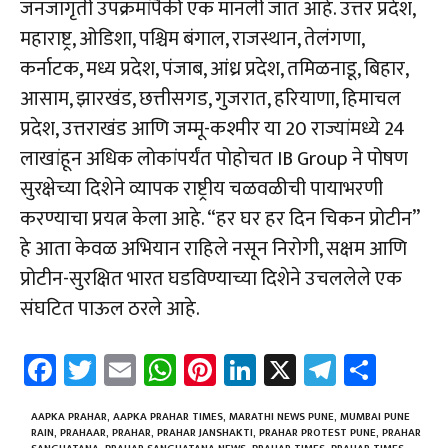
जनजागृती उपक्रमांपैकी एक मानली जात आहे. उत्तर प्रदेश,
महाराष्ट्र, ओडिशा, पश्चिम बंगाल, राजस्थान, तेलंगणा,
कर्नाटक, मध्य प्रदेश, पंजाब, आंध्र प्रदेश, तमिळनाडू, बिहार,
आसाम, झारखंड, छत्तीसगड, गुजरात, हरियाणा, हिमाचल
प्रदेश, उत्तराखंड आणि जम्मू-कश्मीर या 20 राज्यांमध्ये 24
लाखांहून अधिक लोकांपर्यंत पोहोचत IB Group ने पोषण
सुरक्षेच्या दिशेने व्यापक राष्ट्रीय चळवळीची पायाभरणी
करण्याचा प्रयत्न केला आहे. “हर घर हर दिन चिकन प्रोटीन”
हे आता केवळ अभियान राहिले नसून निरोगी, सक्षम आणि
प्रोटीन-सुरक्षित भारत घडविण्याच्या दिशेने उचललेले एक
संघटित पाऊल ठरले आहे.
Fa
T
E
W
Pi
Li
X
Te
Sh
ce
wi
m
h
nt
nk
le
ar
b
tt
ail
at
er
e
gr
e
AAPKA PRAHAR
,
AAPKA PRAHAR TIMES
,
MARATHI NEWS PUNE
,
MUMBAI PUNE
RAIN
,
PRAHAAR
,
PRAHAR
,
PRAHAR JANSHAKTI
,
PRAHAR PROTEST PUNE
,
PRAHAR