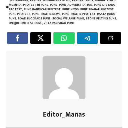
o
er
sA
es
dI
a
SANGHATANA
,
PRAHAR SANGHATANA NEWS
,
PRAHAR TIMES
,
PRAHAR TIMES
MUMBRA
,
PROTEST IN PUNE
,
PUNE
,
PUNE ADMINISTRATION
,
PUNE DIVYANG
ok
p
t
n
m
PROTEST
,
PUNE HANDICAP PROTEST
,
PUNE NEWS
,
PUNE PRAHAR PROTEST
,
PUNE PROTEST
,
PUNE TRAFFIC NEWS
,
PUNE TRAFFIC PROTEST
,
RASTA ROKO
p
PUNE
,
ROAD BLOCKADE PUNE
,
SOCIAL WELFARE PUNE
,
STONE PELTING PUNE
,
UNIQUE PROTEST PUNE
,
ZILLA PARISHAD PUNE
Editor_Manas