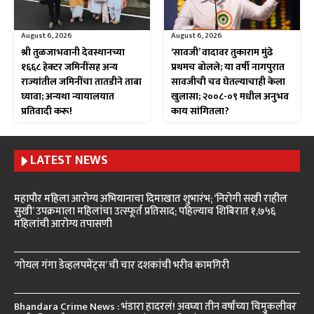
August 6, 2026
August 6, 2026
श्री तुळजाभवानी देवस्थानच्या
‘सावजी’ वादावर तुकाराम मुंढे
१६६८ हेक्टर जमिनींसह अन्य
प्रथमच बोलले; या वर्षी नागपुरात
राज्यांतील जमिनींचा तातडीने ताबा
सावजीची चव घेतल्याचाही केला
घ्यावा; अन्यथा न्यायालयात
खुलासा; २००८-०९ मधील अनुभव
प्रतिवादी करू!
काय सांगितला?
LATEST NEWS
महापौर महिला आरोग्य अभियानाचा दिमाखात शुभारंभ; ‘निरोगी सखी राहील
सुखी’ उपक्रमाला महिलांचा उत्स्फूर्त प्रतिसाद; पहिल्याच शिबिरात १,७५६
महिलांची आरोग्य तपासणी
‘गोयल गंगा डेव्हलपमेंट्स’ ची चार दशकांची भरीव कामगिरी
Bhandara Crime News : भंडारा हादरलं! अवघ्या तीन वर्षांच्या चिमुकलीवर