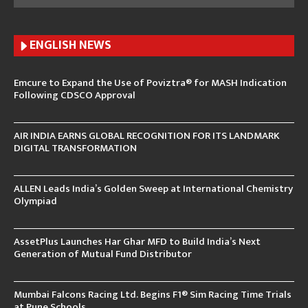
ENGLISH N
EWS
Emcure to Expand the Use of Poviztra® for MASH Indication
Following CDSCO Approval
AIR INDIA EARNS GLOBAL RECOGNITION FOR ITS LANDMARK
DIGITAL TRANSFORMATION
ALLEN Leads India’s Golden Sweep at International Chemistry
Olympiad
AssetPlus Launches Har Ghar MFD to Build India’s Next
Generation of Mutual Fund Distributor
Mumbai Falcons Racing Ltd. Begins F1® Sim Racing Time Trials
at Pune Schools