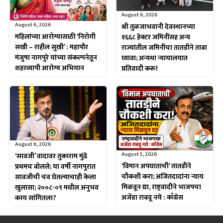
August 6, 2026
August 6, 2026
श्री तुळजाभवानी देवस्थानच्या
महिलांच्या आरोग्यासाठी ‘निरोगी
१६६८ हेक्टर जमिनींसह अन्य
सखी – राहील सुखी’ : महापौर
राज्यांतील जमिनींचा तातडीने ताबा
मंजुषा नागपुरे यांच्या संकल्पनेतून
घ्यावा; अन्यथा न्यायालयात
शहरव्यापी आरोग्य अभियान
प्रतिवादी करू!
August 6, 2026
August 5, 2026
‘सावजी’ वादावर तुकाराम मुंढे
‘विमान अपघाताची’ तातडीने
प्रथमच बोलले; या वर्षी नागपुरात
चौकशी करा; अजितदादांना न्याय
सावजीची चव घेतल्याचाही केला
मिळवून द्या, राष्ट्रवादीने भाजपचा
खुलासा; २००८-०९ मधील अनुभव
अजेंडा राबवू नये : काँग्रेस
काय सांगितला?