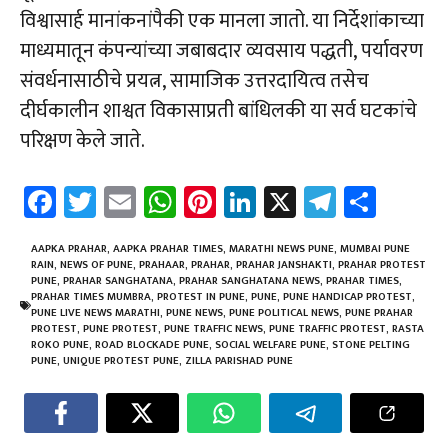
विश्वासार्ह मानांकनांपैकी एक मानला जातो. या निर्देशांकाच्या
माध्यमातून कंपन्यांच्या जबाबदार व्यवसाय पद्धती, पर्यावरण
संवर्धनासाठीचे प्रयत्न, सामाजिक उत्तरदायित्व तसेच
दीर्घकालीन शाश्वत विकासाप्रती बांधिलकी या सर्व घटकांचे
परिक्षण केले जाते.
Fa
T
E
W
Pi
Li
X
Te
Sh
ce
wi
m
h
nt
nk
le
ar
b
tt
ail
at
er
e
gr
e
AAPKA PRAHAR
,
AAPKA PRAHAR TIMES
,
MARATHI NEWS PUNE
,
MUMBAI PUNE
RAIN
,
NEWS OF PUNE
,
PRAHAAR
,
PRAHAR
,
PRAHAR JANSHAKTI
,
PRAHAR PROTEST
o
er
sA
es
dI
a
PUNE
,
PRAHAR SANGHATANA
,
PRAHAR SANGHATANA NEWS
,
PRAHAR TIMES
,
PRAHAR TIMES MUMBRA
,
PROTEST IN PUNE
,
PUNE
,
PUNE HANDICAP PROTEST
,
ok
p
t
n
m
PUNE LIVE NEWS MARATHI
,
PUNE NEWS
,
PUNE POLITICAL NEWS
,
PUNE PRAHAR
PROTEST
,
PUNE PROTEST
,
PUNE TRAFFIC NEWS
,
PUNE TRAFFIC PROTEST
,
RASTA
p
ROKO PUNE
,
ROAD BLOCKADE PUNE
,
SOCIAL WELFARE PUNE
,
STONE PELTING
PUNE
,
UNIQUE PROTEST PUNE
,
ZILLA PARISHAD PUNE