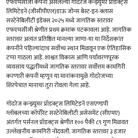
एफएमसीजी कंपनी असलेल्या गोदरेज कन्झ्युमर प्रॉडक्ट्स
लिमिटेडने (जीसीपीएल)डाऊ जोन्स बेस्ट-इन-क्लास
सस्टेनेबिलीटी इंडेक्स २०२५ मध्ये जागतिक स्तरावर
एफएमसीजी श्रेणीत प्रथम क्रमांक पटकावला आहे. जागतिक
स्तरावर अत्यंत प्रतिष्ठित मानल्या जाणा-या या निर्देशकांत
कंपनीने पहिल्यांदाच सर्वोच्च स्थान मिळवून एक ऐतिहासिक
टप्पा गाठला आहे. शाश्वत विकास आणि पर्यावरणपूरक
व्यवसाय पद्धतींमध्ये जागतिक स्तरावर सर्वोत्तम कामगिरी
करणारी कंपनी म्हणून या मानांकनामुळे गोदरेजच्या
शिरपेचात मानाचा तुरा रोवला गेला आहे.
गोदरेज कन्झ्युमर प्रॉडक्ट्स लिमिटेडने एसएण्डपी
ग्लॉबलच्या कॉर्पोरेट सस्टेनेबिलीटी असेसमेंट (सीएमए)
अंतर्गत पर्सनल प्रॉडक्ट्स श्रेणीत १०० पैकी ८९ गुण मिळवत
उल्लेखनीय कामगिरी नोंदवली. जागतिक स्तरावर ३ हजार