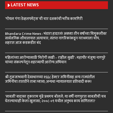
LATEST NEWS
‘गोयल गंगा डेव्हलपमेंट्स’ ची चार दशकांची भरीव कामगिरी
Bhandara Crime News : भंडारा हादरलं! अवघ्या तीन वर्षांच्या चिमुकलीवर
सार्वजनिक शौचालयात अत्याचार; संतप्त नागरिकांकडून नराधमाला चोप,
शहरात आज कडकडीत बंद
महिलांच्या आरोग्यासाठी ‘निरोगी सखी – राहील सुखी’ : महापौर मंजुषा नागपुरे
यांच्या संकल्पनेतून शहरव्यापी आरोग्य अभियान
श्री तुळजाभवानी देवस्थानच्या १६६८ हेक्टर जमिनींसह अन्य राज्यांतील
जमिनींचा तातडीने ताबा घ्यावा; अन्यथा न्यायालयात प्रतिवादी करू!
‘सावजी’ वादावर तुकाराम मुंढे प्रथमच बोलले; या वर्षी नागपुरात सावजीची चव
घेतल्याचाही केला खुलासा; २००८-०९ मधील अनुभव काय सांगितला?