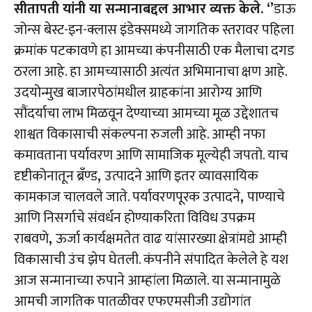
सीतापती यांनी या सन्मानाबद्दल आभार व्यक्त केले.
‘’
डाऊ
जोन्स बेस्ट-इन-क्लास इंडेक्समध्ये जागतिक स्तरावर पहिला
क्रमांक पटकावणे हा आमच्या कंपनीसाठी एक मैलाचा दगड
ठरला आहे. हा आमच्यासाठी अत्यंत अभिमानाचा क्षण आहे.
उदयोन्मुख बाजारपेठांमधील ग्राहकांना आरोग्य आणि
सौंदर्याचा लाभ मिळवून देण्याच्या आमच्या मूळ उद्देशातच
शाश्वत विकासाची संकल्पना रुजली आहे. आम्ही नफा
कमावताना पर्यावरण आणि सामाजिक मूल्येही जपतो. याच
दृष्टीकोनातून ब्रँण्ड
,
उत्पादने आणि इतर व्यावसायिक
कामकाज चालवले जाते. पर्यावरणपूरक उत्पादने
,
पाण्याचे
आणि निसर्गाचे संवर्धन होण्याकरिता विविध उपक्रम
राबवणे
,
ऊर्जा कार्यक्षमतेत वाढ यांसारख्या क्षेत्रांमद्ये आम्ही
विकासाची उंच झेप घेतली. कंपनीने संपादित केलेले हे यश
आज सन्मानाच्या रुपाने आम्हांला मिळाले. या सन्मानामुळे
आमची जागतिक पातळीवर एफएमसीजी उद्योगांत