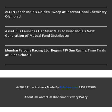
ALLEN Leads India’s Golden Sweep at International Chemistry
Olympiad
AssetPlus Launches Har Ghar MFD to Build India’s Next
Generation of Mutual Fund Distributor
Mumbai Falcons Racing Ltd. Begins F1® Sim Racing Time Trials
at Pune Schools
© 2025 Pune Prahar • Made By
Abhibee.com
9359421909
About Us
Contact Us
Disclaimer
Privacy Policy