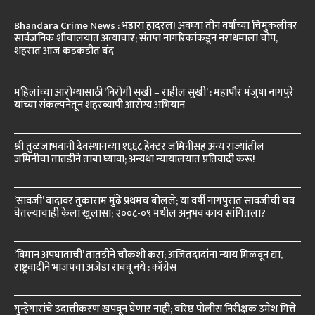
Bhandara Crime News : भंडारा हादरलं! अवघ्या तीन वर्षांच्या चिमुकलीवर
सार्वजनिक शौचालयात अत्याचार; संतप्त नागरिकांकडून नराधमाला चोप,
शहरात आज कडकडीत बंद
महिलांच्या आरोग्यासाठी ‘निरोगी सखी – राहील सुखी’ : महापौर मंजुषा नागपुरे
यांच्या संकल्पनेतून शहरव्यापी आरोग्य अभियान
श्री तुळजाभवानी देवस्थानच्या १६६८ हेक्टर जमिनींसह अन्य राज्यांतील
जमिनींचा तातडीने ताबा घ्यावा; अन्यथा न्यायालयात प्रतिवादी करू!
‘सावजी’ वादावर तुकाराम मुंढे प्रथमच बोलले; या वर्षी नागपुरात सावजीची चव
घेतल्याचाही केला खुलासा; २००८-०९ मधील अनुभव काय सांगितला?
‘विमान अपघाताची’ तातडीने चौकशी करा; अजितदादांना न्याय मिळवून द्या,
राष्ट्रवादीने भाजपचा अजेंडा राबवू नये : काँग्रेस
गुन्हेगारांचे उदात्तीकरण खपवून घेणार नाही; वरिष्ठ पोलीस निरीक्षक उमेश गित्ते