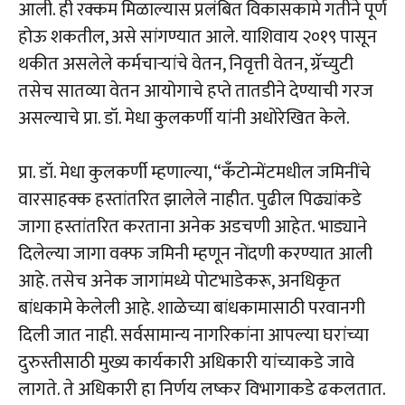
आली. ही रक्कम मिळाल्यास प्रलंबित विकासकामे गतीने पूर्ण
होऊ शकतील, असे सांगण्यात आले. याशिवाय २०१९ पासून
थकीत असलेले कर्मचाऱ्यांचे वेतन, निवृत्ती वेतन, ग्रॅच्युटी
तसेच सातव्या वेतन आयोगाचे हप्ते तातडीने देण्याची गरज
असल्याचे प्रा. डॉ. मेधा कुलकर्णी यांनी अधोरेखित केले.
प्रा. डॉ. मेधा कुलकर्णी म्हणाल्या, “कॅंटोन्मेंटमधील जमिनींचे
वारसाहक्क हस्तांतरित झालेले नाहीत. पुढील पिढ्यांकडे
जागा हस्तांतरित करताना अनेक अडचणी आहेत. भाड्याने
दिलेल्या जागा वक्फ जमिनी म्हणून नोंदणी करण्यात आली
आहे. तसेच अनेक जागांमध्ये पोटभाडेकरू, अनधिकृत
बांधकामे केलेली आहे. शाळेच्या बांधकामासाठी परवानगी
दिली जात नाही. सर्वसामान्य नागरिकांना आपल्या घरांच्या
दुरुस्तीसाठी मुख्य कार्यकारी अधिकारी यांच्याकडे जावे
लागते. ते अधिकारी हा निर्णय लष्कर विभागाकडे ढकलतात.