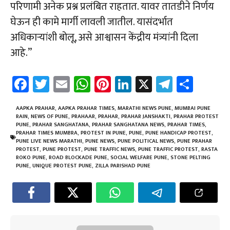
परिणामी अनेक प्रश्न प्रलंबित राहतात. यावर तातडीने निर्णय
घेऊन ही कामे मार्गी लावली जातील. यासंदर्भात
अधिकाऱ्यांशी बोलू, असे आश्वासन केंद्रीय मंत्र्यांनी दिला
आहे.”
Fa
T
E
W
Pi
Li
X
Te
Sh
ce
wi
m
h
nt
nk
le
ar
b
tt
ail
at
er
e
gr
e
AAPKA PRAHAR
,
AAPKA PRAHAR TIMES
,
MARATHI NEWS PUNE
,
MUMBAI PUNE
RAIN
,
NEWS OF PUNE
,
PRAHAAR
,
PRAHAR
,
PRAHAR JANSHAKTI
,
PRAHAR PROTEST
o
er
sA
es
dI
a
PUNE
,
PRAHAR SANGHATANA
,
PRAHAR SANGHATANA NEWS
,
PRAHAR TIMES
,
PRAHAR TIMES MUMBRA
,
PROTEST IN PUNE
,
PUNE
,
PUNE HANDICAP PROTEST
,
ok
p
t
n
m
PUNE LIVE NEWS MARATHI
,
PUNE NEWS
,
PUNE POLITICAL NEWS
,
PUNE PRAHAR
PROTEST
,
PUNE PROTEST
,
PUNE TRAFFIC NEWS
,
PUNE TRAFFIC PROTEST
,
RASTA
p
ROKO PUNE
,
ROAD BLOCKADE PUNE
,
SOCIAL WELFARE PUNE
,
STONE PELTING
PUNE
,
UNIQUE PROTEST PUNE
,
ZILLA PARISHAD PUNE