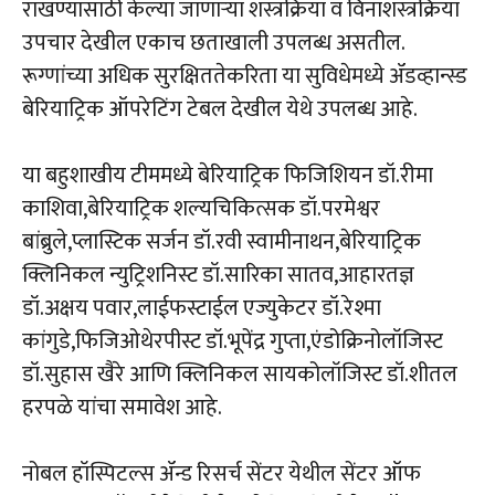
राखण्यासाठी केल्या जाणाऱ्या शस्त्रक्रिया व विनाशस्त्रक्रिया
उपचार देखील एकाच छताखाली उपलब्ध असतील.
रूग्णांच्या अधिक सुरक्षिततेकरिता या सुविधेमध्ये ॲडव्हान्स्ड
बेरियाट्रिक ऑपरेटिंग टेबल देखील येथे उपलब्ध आहे.
या बहुशाखीय टीममध्ये बेरियाट्रिक फिजिशियन डॉ.रीमा
काशिवा,बेरियाट्रिक शल्यचिकित्सक डॉ.परमेश्वर
बांब्रुले,प्लास्टिक सर्जन डॉ.रवी स्वामीनाथन,बेरियाट्रिक
क्लिनिकल न्युट्रिशनिस्ट डॉ.सारिका सातव,आहारतज्ञ
डॉ.अक्षय पवार,लाईफस्टाईल एज्युकेटर डॉ.रेश्मा
कांगुडे,फिजिओथेरपीस्ट डॉ.भूपेंद्र गुप्ता,एंडोक्रिनोलॉजिस्ट
डॉ.सुहास खैरे आणि क्लिनिकल सायकोलॉजिस्ट डॉ.शीतल
हरपळे यांचा समावेश आहे.
नोबल हॉस्पिटल्स ॲन्ड रिसर्च सेंटर येथील सेंटर ऑफ