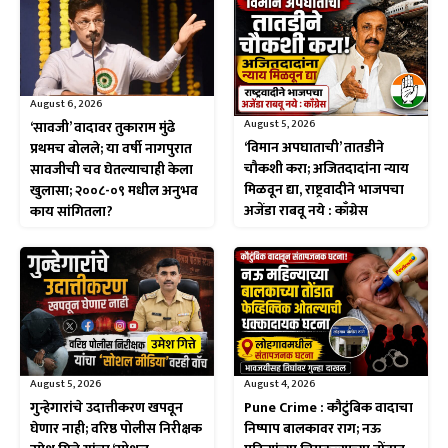
August 6, 2026
August 5, 2026
‘सावजी’ वादावर तुकाराम मुंढे
‘विमान अपघाताची’ तातडीने
प्रथमच बोलले; या वर्षी नागपुरात
चौकशी करा; अजितदादांना न्याय
सावजीची चव घेतल्याचाही केला
मिळवून द्या, राष्ट्रवादीने भाजपचा
खुलासा; २००८-०९ मधील अनुभव
अजेंडा राबवू नये : काँग्रेस
काय सांगितला?
August 5, 2026
August 4, 2026
गुन्हेगारांचे उदात्तीकरण खपवून
Pune Crime : कौटुंबिक वादाचा
घेणार नाही; वरिष्ठ पोलीस निरीक्षक
निष्पाप बालकावर राग; नऊ