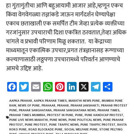
हा गुंतागुंतीचा आणि बहुआयामी आजार आहे,म्हणून एकच
किंवा वेगवेगळ्या तज्ञांकडे जाऊन मार्गदर्शन घेण्यापेक्षा
एकाच छताखाली एक समर्पित टीम जेव्हा प्रत्येक व्यक्तीच्या
गरजांनुसार उपचाराची दिशा एकत्रित ठरवतात,तेव्हा अधिक
चांगले व प्रभावी परिणाम मिळू शकतात. या केंद्राच्या
माध्यमातून एकात्मिक उपचार,प्रगत तंत्रज्ञानासह रूग्णाच्या
कल्याणासाठी लठ्ठपणा उपचारामध्ये परिवर्तन आणण्याचे
आमचे उद्दिष्ट आहे.
Fa
T
E
W
Pi
Li
X
Te
Sh
ce
wi
m
h
nt
nk
le
ar
b
tt
ail
at
er
e
gr
e
AAPKA PRAHAR
,
AAPKA PRAHAR TIMES
,
MARATHI NEWS PUNE
,
MUMBAI PUNE
RAIN
,
NEWS OF PUNE
,
PRAHAAR
,
PRAHAR
,
PRAHAR JANSHAKTI
,
PRAHAR PROTEST
o
er
sA
es
dI
a
PUNE
,
PRAHAR SANGHATANA
,
PRAHAR SANGHATANA NEWS
,
PRAHAR TIMES
,
PRAHAR TIMES MUMBRA
,
PROTEST IN PUNE
,
PUNE
,
PUNE HANDICAP PROTEST
,
ok
p
t
n
m
PUNE LIVE NEWS MARATHI
,
PUNE NEWS
,
PUNE POLITICAL NEWS
,
PUNE PRAHAR
PROTEST
,
PUNE PROTEST
,
PUNE TRAFFIC NEWS
,
PUNE TRAFFIC PROTEST
,
RASTA
ROKO PUNE
,
ROAD BLOCKADE PUNE
,
SOCIAL WELFARE PUNE
,
STONE PELTING