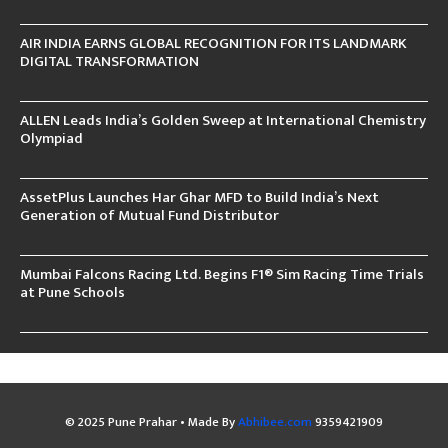
AIR INDIA EARNS GLOBAL RECOGNITION FOR ITS LANDMARK
DIGITAL TRANSFORMATION
ALLEN Leads India’s Golden Sweep at International Chemistry
Olympiad
AssetPlus Launches Har Ghar MFD to Build India’s Next
Generation of Mutual Fund Distributor
Mumbai Falcons Racing Ltd. Begins F1® Sim Racing Time Trials
at Pune Schools
© 2025 Pune Prahar • Made By
Abhibee.com
9359421909