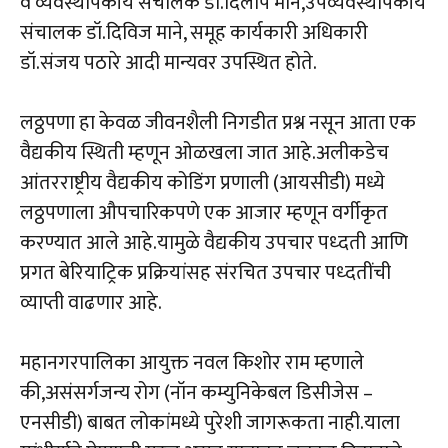
व व्यवस्थापकीय संचालक डॉ.दिलीप माने,उपव्यवस्थापकीय
संचालक डॉ.दिविज माने, समूह कार्यकारी अधिकारी
डॉ.संजय पठारे आदी मान्यवर उपस्थित होते.
लठ्ठपणा हा केवळ जीवनशैली निगडीत प्रश्न नसून आता एक
वैद्यकीय स्थिती म्हणून ओळखला जात आहे.अलीकडेच
आंतरराष्ट्रीय वैद्यकीय कोडिंग प्रणाली (आयसीडी) मध्ये
लठ्ठपणाला औपचारिकपणे एक आजार म्हणून वर्गीकृत
करण्यात आले आहे.यामुळे वैद्यकीय उपचार पध्दती आणि
प्रगत बेरियाट्रिक प्रक्रियांसह संरचित उपचार पध्दतींची
व्याप्ती वाढणार आहे.
महानगरपालिका आयुक्त नवल किशोर राम म्हणाले
की,असंसर्गजन्य रोग (नॉन कम्युनिकेबल डिसीजेस –
एनसीडी) बाबत लोकांमध्ये पुरेशी जागरूकता नाही.याला