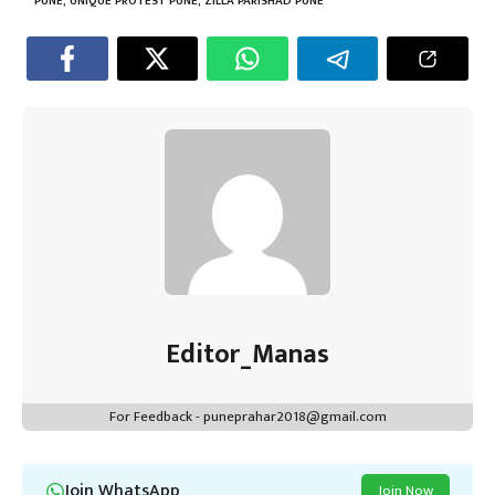
p
PUNE
,
UNIQUE PROTEST PUNE
,
ZILLA PARISHAD PUNE
Editor_Manas
For Feedback - puneprahar2018@gmail.com
Join WhatsApp
Join Now