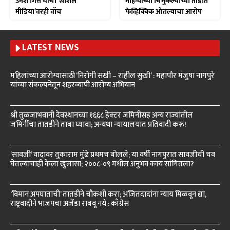
उमेश गित्ते यांचा ‘सोशल
महिन्यांच्या चिमुकल्याच्या तोंडात
मीडिया’वरही वॉच
फेव्हिक्विक ओतल्याचा आरोप
LATEST NEWS
महिलांच्या आरोग्यासाठी ‘निरोगी सखी – राहील सुखी’ : महापौर मंजुषा नागपुरे
यांच्या संकल्पनेतून शहरव्यापी आरोग्य अभियान
श्री तुळजाभवानी देवस्थानच्या १६६८ हेक्टर जमिनींसह अन्य राज्यांतील
जमिनींचा तातडीने ताबा घ्यावा; अन्यथा न्यायालयात प्रतिवादी करू!
‘सावजी’ वादावर तुकाराम मुंढे प्रथमच बोलले; या वर्षी नागपुरात सावजीची चव
घेतल्याचाही केला खुलासा; २००८-०९ मधील अनुभव काय सांगितला?
‘विमान अपघाताची’ तातडीने चौकशी करा; अजितदादांना न्याय मिळवून द्या,
राष्ट्रवादीने भाजपचा अजेंडा राबवू नये : काँग्रेस