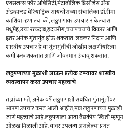
एक्सलन्स फॉर ओबेसिटी,मेटाबोलिक डिसीजेस ॲन्ड
ॲडव्हान्स्ड बेरियाट्रिक सायन्सेसच्या संचालिका डॉ.रीमा
काशिवा म्हणाल्या की, लठ्ठपणावर उपचार न केल्यास
मधुमेह,उच्च रक्तदाब,हृदयरोग,चयापचयाचे विकार आणि
इतर अनेक गुंतागुंत होऊ शकतात. लवकर निदान आणि
शास्त्रीय उपचार हे या गुंतागुंतींची जोखीम लक्षणीयरित्या
कमी करू शकतात आणि जीवनमान उंचावू शकतात.
लठ्ठपणाच्या मुळाशी जाऊन प्रत्येक टप्प्यावर शास्त्रीय
व्यवस्थापन करत उपचार महत्त्वाचे
तज्ञांच्या मते, अनेक वर्षे लठ्ठपणाशी संबंधित गुंतागुंतींवर
आपण उपचार करत आलो आहोत,मात्र लठ्ठपणाच्या मुळाशी
जाणे महत्त्वाचे आहे.लठ्ठपणाला आता वैद्यकीय स्थिती म्हणून
ओळख मिळाली आहे. यावर उपलब्ध असलेल्या प्रगत