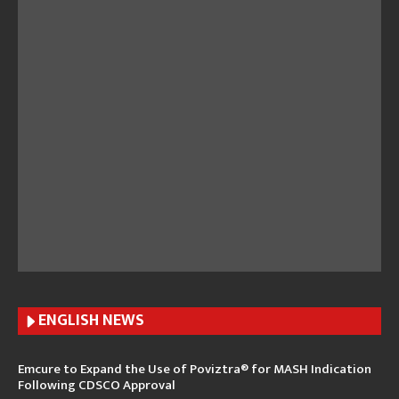
ENGLISH N
EWS
Emcure to Expand the Use of Poviztra® for MASH Indication
Following CDSCO Approval