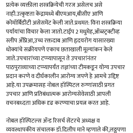
प्रत्येक व्यक्तीला शस्त्रक्रियेची गरज असेलच असे
नाही.उत्कृष्टता केंद्रामध्ये बीएमआय,बीसीए आणि
कोमॉर्बिडीटी असेसमेंट केली जाते.प्रथमत: विना शस्त्रक्रिया
पर्यायांचा विचार केला जातो.टाईप 2 मधुमेह,ऑब्स्ट्रक्टीव्ह
स्लीप ॲप्निआ,उच्च रक्तदाब आणि हृदयरोग यासारख्या
धोक्यांचे सक्रीयपणे एकाच छताखाली मूल्यांकन केले
जाते.उपचारांच्या टप्प्यापासून ते उपचारांनंतर
पाठपुराव्याच्या टप्प्यापर्यंत तज्ञांच्या टीमकडून योग्य उपचार
प्रदान करणे व दीर्घकालीन आरोग्य जपणे हे आमचे उद्दिष्ट
आहे.या उपक्रमासह नोबल हॉस्पिटल रुग्णांसाठी प्रगत
उपचार आणि प्रतिबंधात्मक आरोग्यसेवेसाठी आपली
वचनबध्दता अधिक दृढ करण्याचा प्रयत्न करत आहे.
नोबल हॉस्पिटल्स ॲन्ड रिसर्च सेंटरचे अध्यक्ष व
व्यवस्थापकीय संचालक डॉ.दिलीप माने म्हणाले की,लठ्ठपणा