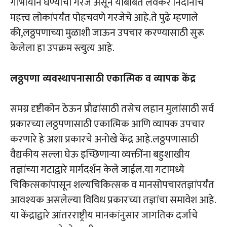
गांभीर्याने घेण्याची गरज असून याबाबत लवकर निदानाचे
महत्त्व लोकांपर्यंत पोहचवणे गरजेचे आहे.ते पुढे म्हणाले
की,लठ्ठपणाच्या मुळाशी जाऊन उपचार करण्यासाठी सुरू
केलेला हा उपक्रम स्त्युत्य आहे.
लठ्ठपणा व्यवस्थापनासाठी एकात्मिक व व्यापक केंद्र
समग्र दृष्टीकोन ठेऊन प्रौढांसाठी तसेच लहान मुलांसाठी सर्व
प्रकारच्या लठ्ठपणासाठी एकात्मिक आणि व्यापक उपचार
करणारे हे अशा प्रकारचे अनोखे केंद्र आहे.लठ्ठपणासाठी
वैद्यकीय सल्ला घेऊ इच्छिणाऱ्या व्यक्तींना बहुशाखीय
तज्ञांच्या गटाद्वारे मार्गदर्शन केले जाईल.या गटामध्ये
चिकित्सकांपासून शल्यचिकित्सक व मानसोपचारतज्ञांपर्यंत
आवश्यक असलेल्या विविध प्रकारच्या तज्ञांचा समावेश आहे.
या केंद्राद्वारे आंतरराष्ट्रीय मानकांनुसार जागतिक दर्जाचे