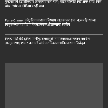
गुन्हेगारांचे उदात्तीकरण खपवून घेणार नाही; वरिष्ठ पोलीस निरीक्षक उमेश गित्ते
यांचा ‘सोशल मीडिया’वरही वॉच
Pune Crime : कौटुंबिक वादाचा निष्पाप बालकावर राग; नऊ महिन्यांच्या
चिमुकल्याच्या तोंडात फेव्हिक्विक ओतल्याचा आरोप
निगडे मोसे येथे दूषित पाणीपुरवठ्यामुळे नागरिकांमध्ये संताप; काँग्रेस
तालुकाध्यक्ष शंकर नलावडे यांचे गटविकास अधिकाऱ्यांना निवेदन