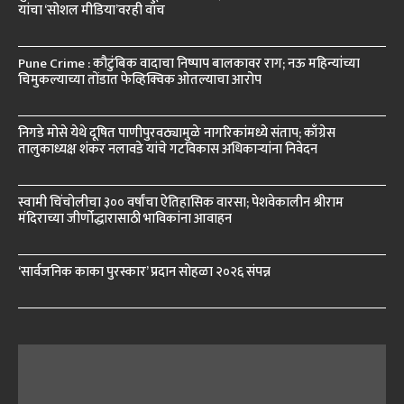
यांचा ‘सोशल मीडिया’वरही वॉच
Pune Crime : कौटुंबिक वादाचा निष्पाप बालकावर राग; नऊ महिन्यांच्या
चिमुकल्याच्या तोंडात फेव्हिक्विक ओतल्याचा आरोप
निगडे मोसे येथे दूषित पाणीपुरवठ्यामुळे नागरिकांमध्ये संताप; काँग्रेस
तालुकाध्यक्ष शंकर नलावडे यांचे गटविकास अधिकाऱ्यांना निवेदन
स्वामी चिंचोलीचा ३०० वर्षांचा ऐतिहासिक वारसा; पेशवेकालीन श्रीराम
मंदिराच्या जीर्णोद्धारासाठी भाविकांना आवाहन
‘सार्वजनिक काका पुरस्कार’ प्रदान सोहळा २०२६ संपन्न