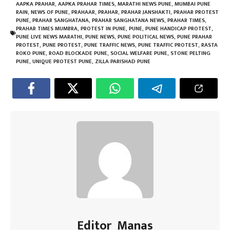
b
tt
ail
at
er
e
gr
e
AAPKA PRAHAR
,
AAPKA PRAHAR TIMES
,
MARATHI NEWS PUNE
,
MUMBAI PUNE
RAIN
,
NEWS OF PUNE
,
PRAHAAR
,
PRAHAR
,
PRAHAR JANSHAKTI
,
PRAHAR PROTEST
o
er
sA
es
dI
a
PUNE
,
PRAHAR SANGHATANA
,
PRAHAR SANGHATANA NEWS
,
PRAHAR TIMES
,
PRAHAR TIMES MUMBRA
,
PROTEST IN PUNE
,
PUNE
,
PUNE HANDICAP PROTEST
,
ok
p
t
n
m
PUNE LIVE NEWS MARATHI
,
PUNE NEWS
,
PUNE POLITICAL NEWS
,
PUNE PRAHAR
PROTEST
,
PUNE PROTEST
,
PUNE TRAFFIC NEWS
,
PUNE TRAFFIC PROTEST
,
RASTA
p
ROKO PUNE
,
ROAD BLOCKADE PUNE
,
SOCIAL WELFARE PUNE
,
STONE PELTING
PUNE
,
UNIQUE PROTEST PUNE
,
ZILLA PARISHAD PUNE
Editor_Manas