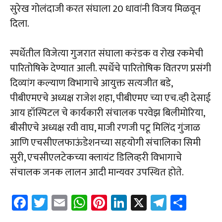
सुरेख गोलंदाजी करत संघाला 20 धावांनी विजय मिळवून
दिला.
स्पर्धेतील विजेत्या गुजरात संघाला करंडक व रोख रकमेची
पारितोषिके देण्यात आली. स्पर्धेचे पारितोषिक वितरण प्रसंगी
दिव्यांग कल्याण विभागाचे आयुक्त सत्यजीत बडे,
पीबीएमएचे अध्यक्ष राजेश शहा, पीबीएमए च्या एच.व्ही देसाई
आय हॉस्पिटल चे कार्यकारी संचालक परवेझ बिलीमोरिया,
बीसीएचे अध्यक्ष रवी वाघ, माजी रणजी पटू मिलिंद गुंजाळ
आणि एचसीएलफाऊंडेशनच्या सहयोगी संचालिका सिमी
सुरी, एचसीएलटेकच्या क्लायंट डिलिव्हरी विभागाचे
संचालक जनक लालन आदी मान्यवर उपस्थित होते.
Fa
T
E
W
Pi
Li
X
Te
Sh
ce
wi
m
h
nt
nk
le
ar