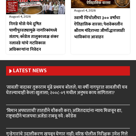
August 4, 2026
August 4, 2026
स्वामी चिंचोलीचा ३०० वर्षांचा
निगडे मोसे येथे दूषित
ऐतिहासिक वारसा; पेशवेकालीन
पाणीपुरवठ्यामुळे नागरिकांमध्ये
श्रीराम मंदिराच्या जीर्णोद्धारासाठी
संताप; काँग्रेस तालुकाध्यक्ष शंकर
भाविकांना आवाहन
नलावडे यांचे गटविकास
अधिकाऱ्यांना निवेदन
LATEST NEWS
‘सावजी’ वादावर तुकाराम मुंढे प्रथमच बोलले; या वर्षी नागपुरात सावजीची चव
घेतल्याचाही केला खुलासा; २००८-०९ मधील अनुभव काय सांगितला?
‘विमान अपघाताची’ तातडीने चौकशी करा; अजितदादांना न्याय मिळवून द्या,
राष्ट्रवादीने भाजपचा अजेंडा राबवू नये : काँग्रेस
गुन्हेगारांचे उदात्तीकरण खपवून घेणार नाही; वरिष्ठ पोलीस निरीक्षक उमेश गित्ते