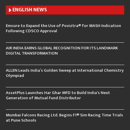
ENGLISH N
EWS
Emcure to Expand the Use of Poviztra® for MASH Indication
Following CDSCO Approval
AIR INDIA EARNS GLOBAL RECOGNITION FOR ITS LANDMARK
DIGITAL TRANSFORMATION
ALLEN Leads India’s Golden Sweep at International Chemistry
Olympiad
AssetPlus Launches Har Ghar MFD to Build India’s Next
Generation of Mutual Fund Distributor
Mumbai Falcons Racing Ltd. Begins F1® Sim Racing Time Trials
at Pune Schools