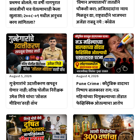
‘विमान अपघाताची’ तातडीने
प्रथमच बोलले; या वर्षी नागपुरात
चौकशी करा; अजितदादांना न्याय
सावजीची चव घेतल्याचाही केला
मिळवून द्या, राष्ट्रवादीने भाजपचा
खुलासा; २००८-०९ मधील अनुभव
अजेंडा राबवू नये : काँग्रेस
काय सांगितला?
August 5, 2026
August 4, 2026
गुन्हेगारांचे उदात्तीकरण खपवून
Pune Crime : कौटुंबिक वादाचा
घेणार नाही; वरिष्ठ पोलीस निरीक्षक
निष्पाप बालकावर राग; नऊ
उमेश गित्ते यांचा ‘सोशल
महिन्यांच्या चिमुकल्याच्या तोंडात
मीडिया’वरही वॉच
फेव्हिक्विक ओतल्याचा आरोप