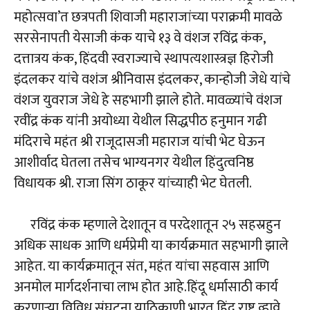
महोत्सवा’त छत्रपती शिवाजी महाराजांच्या पराक्रमी मावळे
सरसेनापती येसाजी कंक याचे १३ वे वंशज रविंद्र कंक,
दत्तात्रय कंक, हिंदवी स्वराज्याचे स्थापत्यशास्त्रज्ञ हिरोजी
इंदलकर यांचे वशंज श्रीनिवास इंदलकर, कान्होजी जेधे यांचे
वंशज युवराज जेधे हे सहभागी झाले होते. मावळ्यांचे वंशज
रवींद्र कंक यांनी अयोध्या येथील सिद्धपीठ हनुमान गढी
मंदिराचे महंत श्री राजूदासजी महाराज यांची भेट घेऊन
आशीर्वाद घेतला तसेच भाग्यनगर येथील हिंदुत्वनिष्ठ
विधायक श्री. राजा सिंग ठाकूर यांच्याही भेट घेतली.
रविंद्र कंक म्हणाले देशातून व परदेशातून २५ सहस्रहुन
अधिक साधक आणि धर्मप्रेमी या कार्यक्रमात सहभागी झाले
आहेत. या कार्यक्रमातून संत, महंत यांचा सहवास आणि
अनमोल मार्गदर्शनाचा लाभ होत आहे.हिंदू धर्मासाठी कार्य
करणाऱ्या विविध संघटना याठिकाणी भारत हिंदू राष्ट्र व्हावे