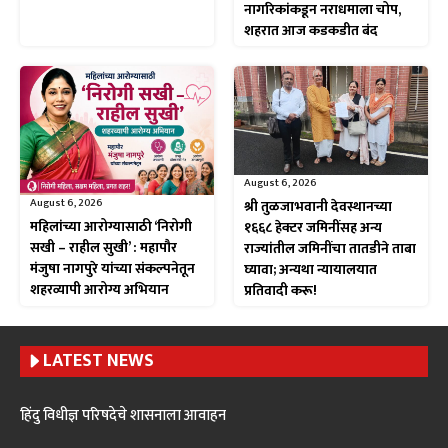
नागरिकांकडून नराधमाला चोप,
शहरात आज कडकडीत बंद
August 6, 2026
August 6, 2026
श्री तुळजाभवानी देवस्थानच्या
महिलांच्या आरोग्यासाठी ‘निरोगी
१६६८ हेक्टर जमिनींसह अन्य
सखी – राहील सुखी’ : महापौर
राज्यांतील जमिनींचा तातडीने ताबा
मंजुषा नागपुरे यांच्या संकल्पनेतून
घ्यावा; अन्यथा न्यायालयात
शहरव्यापी आरोग्य अभियान
प्रतिवादी करू!
LATEST NEWS
हिंदु विधीज्ञ परिषदेचे शासनाला आवाहन