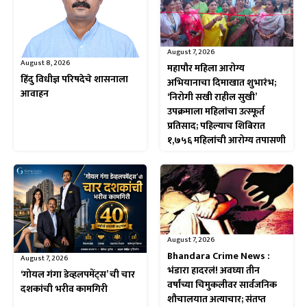
August 7, 2026
August 8, 2026
महापौर महिला आरोग्य
हिंदु विधीज्ञ परिषदेचे शासनाला
अभियानाचा दिमाखात शुभारंभ;
आवाहन
‘निरोगी सखी राहील सुखी’
उपक्रमाला महिलांचा उत्स्फूर्त
प्रतिसाद; पहिल्याच शिबिरात
१,७५६ महिलांची आरोग्य तपासणी
August 7, 2026
Bhandara Crime News :
August 7, 2026
भंडारा हादरलं! अवघ्या तीन
‘गोयल गंगा डेव्हलपमेंट्स’ ची चार
वर्षांच्या चिमुकलीवर सार्वजनिक
दशकांची भरीव कामगिरी
शौचालयात अत्याचार; संतप्त