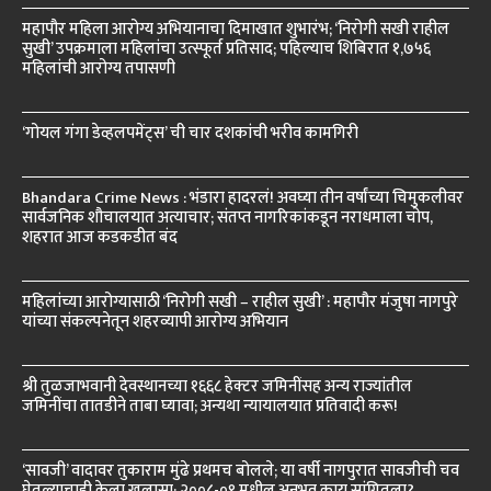
महापौर महिला आरोग्य अभियानाचा दिमाखात शुभारंभ; ‘निरोगी सखी राहील
सुखी’ उपक्रमाला महिलांचा उत्स्फूर्त प्रतिसाद; पहिल्याच शिबिरात १,७५६
महिलांची आरोग्य तपासणी
‘गोयल गंगा डेव्हलपमेंट्स’ ची चार दशकांची भरीव कामगिरी
Bhandara Crime News : भंडारा हादरलं! अवघ्या तीन वर्षांच्या चिमुकलीवर
सार्वजनिक शौचालयात अत्याचार; संतप्त नागरिकांकडून नराधमाला चोप,
शहरात आज कडकडीत बंद
महिलांच्या आरोग्यासाठी ‘निरोगी सखी – राहील सुखी’ : महापौर मंजुषा नागपुरे
यांच्या संकल्पनेतून शहरव्यापी आरोग्य अभियान
श्री तुळजाभवानी देवस्थानच्या १६६८ हेक्टर जमिनींसह अन्य राज्यांतील
जमिनींचा तातडीने ताबा घ्यावा; अन्यथा न्यायालयात प्रतिवादी करू!
‘सावजी’ वादावर तुकाराम मुंढे प्रथमच बोलले; या वर्षी नागपुरात सावजीची चव
घेतल्याचाही केला खुलासा; २००८-०९ मधील अनुभव काय सांगितला?