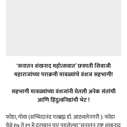
‘सनातन शंखनाद महोत्सवात’ छत्रपती शिवाजी
महाराजांच्या पराक्रमी मावळ्यांचे वंशज सहभागी!
सहभागी मावळ्यांच्या वंशजांनी घेतली अनेक संतांची
आणि हिंदुत्वनिष्ठांची भेट !
फोंडा, गोवा (सच्चिदानंद परब्रह्म डॉ. आठवलेनगरी ): फोंडा
येथे १७ ते १९ मे दरम्यान पार पडलेल्या ‘सनातन राष्ट्र शंखनाद