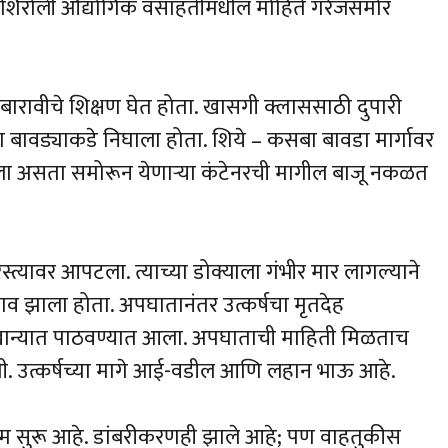
शिरोली औद्योगिक वसाहतीमधील मोहिते गॅरेजसमोर
बारावीचे शिक्षण घेत होता. खासगी क्लाससाठी दुपारी
 बावड्याकडे निघाला होता. शिये – कसबा बावडा मार्गावर
ा असता समोरून येणाऱ्या कंटेनरची मागील बाजू नकळत
 रस्त्यावर आपटला. त्याच्या डोक्याला गंभीर मार लागल्याने
त्राव झाला होता. अपघातानंतर उत्कर्षचा मृतदेह
ाखान्यात पाठवण्यात आला. अपघाताची माहिती मिळताच
 होती. उत्कर्षच्या मागे आई-वडील आणि लहान भाऊ आहे.
 काम सुरू आहे. डांबरीकरणही झाले आहे; पण वाहतुकीस