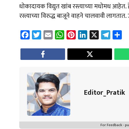
धोकादायक विद्युत खांब रस्त्याच्या मधोमध आहेत.
रस्त्याच्या विरुद्ध बाजूने वाहने चालवावी लागतात.
Fa
T
E
W
Pi
Li
X
Te
S
ce
wi
m
h
nt
nk
le
a
b
tt
ail
at
er
e
gr
e
o
er
sA
es
dI
a
ok
p
t
n
m
p
Editor_Pratik
For Feedback - 