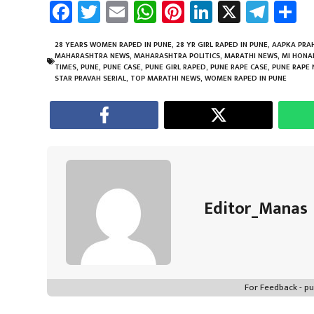
Fa
T
E
W
Pi
Li
X
Te
S
ce
wi
m
h
nt
nk
le
a
b
tt
ail
at
er
e
gr
e
28 YEARS WOMEN RAPED IN PUNE
,
28 YR GIRL RAPED IN PUNE
,
AAPKA PRA
MAHARASHTRA NEWS
,
MAHARASHTRA POLITICS
,
MARATHI NEWS
,
MI HONA
o
er
sA
es
dI
a
TIMES
,
PUNE
,
PUNE CASE
,
PUNE GIRL RAPED
,
PUNE RAPE CASE
,
PUNE RAPE
STAR PRAVAH SERIAL
,
TOP MARATHI NEWS
,
WOMEN RAPED IN PUNE
ok
p
t
n
m
p
Editor_Manas
For Feedback - 