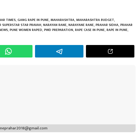
h
r
HAR TIMES
,
GANG RAPE IN PUNE
,
MAHARASHTRA
,
MAHARASHTRA BUDGET
,
R SUPERSTAR STAR PRAVAH
,
NARAYAN RANE
,
NARAYANE RANE
,
PRAHAR SIDHA
,
PRAHAR
 NEWS
,
PUNE WOMEN RAPED
,
PWD PREPARATION
,
RAPE CASE IN PUNE
,
RAPE IN PUNE
,
puneprahar2018@gmail.com