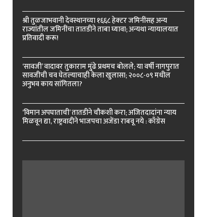
श्री तुळजाभवानी देवस्थानच्या १६६८ हेक्टर जमिनींसह अन्य
राज्यांतील जमिनींचा तातडीने ताबा घ्यावा; अन्यथा न्यायालयात
प्रतिवादी करू!
‘सावजी’ वादावर तुकाराम मुंढे प्रथमच बोलले; या वर्षी नागपुरात
सावजीची चव घेतल्याचाही केला खुलासा; २००८-०९ मधील
अनुभव काय सांगितला?
‘विमान अपघाताची’ तातडीने चौकशी करा; अजितदादांना न्याय
मिळवून द्या, राष्ट्रवादीने भाजपचा अजेंडा राबवू नये : काँग्रेस