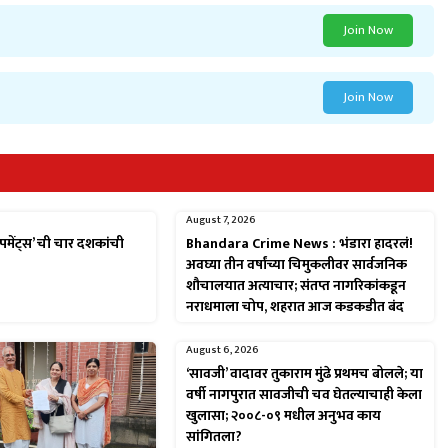
Join Now
Join Now
August 7, 2026
पमेंट्स’ ची चार दशकांची
Bhandara Crime News : भंडारा हादरलं!
अवघ्या तीन वर्षांच्या चिमुकलीवर सार्वजनिक
शौचालयात अत्याचार; संतप्त नागरिकांकडून
नराधमाला चोप, शहरात आज कडकडीत बंद
August 6, 2026
‘सावजी’ वादावर तुकाराम मुंढे प्रथमच बोलले; या
वर्षी नागपुरात सावजीची चव घेतल्याचाही केला
खुलासा; २००८-०९ मधील अनुभव काय
सांगितला?