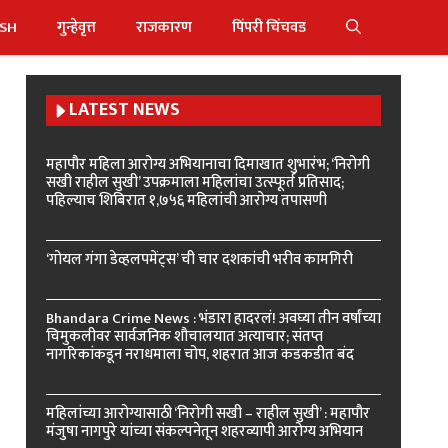
ISH
गुन्हेवृत्त
राजकारण
पिंपरी चिंचवड
LATEST NEWS
महापौर महिला आरोग्य अभियानाचा दिमाखात शुभारंभ; ‘निरोगी
सखी राहील सुखी’ उपक्रमाला महिलांचा उत्स्फूर्त प्रतिसाद;
पहिल्याच शिबिरात १,७५६ महिलांची आरोग्य तपासणी
‘गोयल गंगा डेव्हलपमेंट्स’ ची चार दशकांची भरीव कामगिरी
Bhandara Crime News : भंडारा हादरलं! अवघ्या तीन वर्षांच्या
चिमुकलीवर सार्वजनिक शौचालयात अत्याचार; संतप्त
नागरिकांकडून नराधमाला चोप, शहरात आज कडकडीत बंद
महिलांच्या आरोग्यासाठी ‘निरोगी सखी – राहील सुखी’ : महापौर
मंजुषा नागपुरे यांच्या संकल्पनेतून शहरव्यापी आरोग्य अभियान