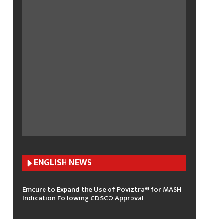
ENGLISH N
EWS
Emcure to Expand the Use of Poviztra® for MASH
Indication Following CDSCO Approval