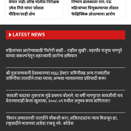
घेणार नाही; वरिष्ठ पोलीस निरीक्षक
निष्पाप बालकावर राग; नऊ
उमेश गित्ते यांचा ‘सोशल
महिन्यांच्या चिमुकल्याच्या तोंडात
मीडिया’वरही वॉच
फेव्हिक्विक ओतल्याचा आरोप
LATEST NEWS
महिलांच्या आरोग्यासाठी ‘निरोगी सखी – राहील सुखी’ : महापौर मंजुषा नागपुरे
यांच्या संकल्पनेतून शहरव्यापी आरोग्य अभियान
श्री तुळजाभवानी देवस्थानच्या १६६८ हेक्टर जमिनींसह अन्य राज्यांतील
जमिनींचा तातडीने ताबा घ्यावा; अन्यथा न्यायालयात प्रतिवादी करू!
‘सावजी’ वादावर तुकाराम मुंढे प्रथमच बोलले; या वर्षी नागपुरात सावजीची चव
घेतल्याचाही केला खुलासा; २००८-०९ मधील अनुभव काय सांगितला?
‘विमान अपघाताची’ तातडीने चौकशी करा; अजितदादांना न्याय मिळवून द्या,
राष्ट्रवादीने भाजपचा अजेंडा राबवू नये : काँग्रेस