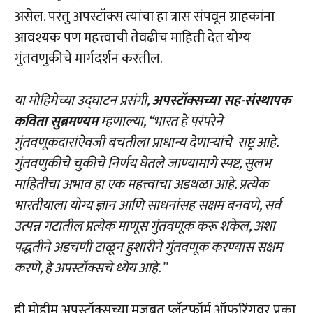
असेल. परंतु अपस्टॉक्स त्यांचा हा त्रास संपवून ग्राहकांना
आवश्यक पण महत्त्वाची तेवढीच माहिती देत योग्य
गुंतवणुकीचे मार्गदर्शन करतील.
या मोहिमेच्या उद्घाटन प्रसंगी,
अपस्टॉक्सच्या सह-संस्थापक
कविता सुब्रमण्यम
म्हणाल्या, “भारत हे परंपरेने
गुंतवणूकदारांऐवजी बचतीला प्राधान्य देणाऱ्यांचे राष्ट्र आहे.
गुंतवणुकीचे चुकीचे निर्णय घेतले जाण्यामागे स्पष्ट, सुलभ
माहितीचा अभाव हा एक महत्त्वाचा अडथळा आहे. प्रत्येक
भारतीयाला योग्य ज्ञान आणि साधनांसह सक्षम बनवणे, सर्व
उत्पन्न गटातील प्रत्येक माणूस गुंतवणूक करू शकेल, अशा
पद्धतीने अडचणी टाळून हुशारीने गुंतवणूक करण्यास सक्षम
करणे, हे अपस्टॉक्सचे ध्येय आहे.”
ही मोहीम अपस्टॉक्सच्या मजबूत प्लॅटफॉर्म ऑफरिंगवर प्रका