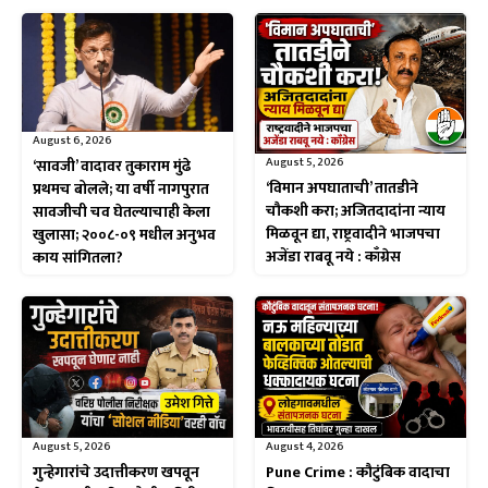
August 6, 2026
August 5, 2026
‘सावजी’ वादावर तुकाराम मुंढे
‘विमान अपघाताची’ तातडीने
प्रथमच बोलले; या वर्षी नागपुरात
चौकशी करा; अजितदादांना न्याय
सावजीची चव घेतल्याचाही केला
मिळवून द्या, राष्ट्रवादीने भाजपचा
खुलासा; २००८-०९ मधील अनुभव
अजेंडा राबवू नये : काँग्रेस
काय सांगितला?
August 5, 2026
August 4, 2026
गुन्हेगारांचे उदात्तीकरण खपवून
Pune Crime : कौटुंबिक वादाचा