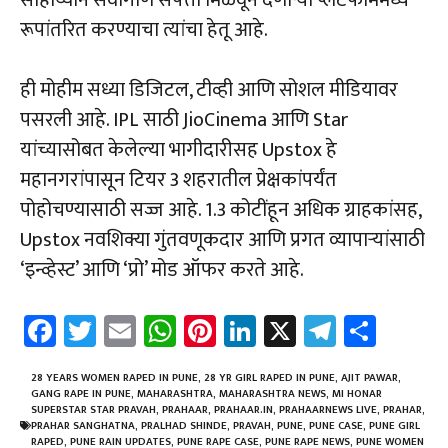
रूपांतरित करण्याचा त्यांचा हेतू आहे.
ही मोहीम सध्या डिजिटल, टीव्ही आणि सोशल मीडियावर
पसरली आहे. IPL साठी JioCinema आणि Star
यांच्यासोबत केलेल्या भागीदारीसह Upstox हे
महानगरांपासून टियर 3 शहरातील प्रेक्षकांपर्यंत
पोहोचण्यासाठी सज्ज आहे. 1.3 कोटींहून अधिक ग्राहकांसह,
Upstox नवशिक्या गुंतवणूकदार आणि प्रगत व्यापाऱ्यांसाठी
‘इन्व्हेस्ट’ आणि ‘प्रो’ मोड ऑफर करते आहे.
Fa
T
E
W
Pi
Li
X
Te
Sh
ce
wi
m
h
nt
nk
le
ar
b
tt
ail
at
er
e
gr
e
28 YEARS WOMEN RAPED IN PUNE
,
28 YR GIRL RAPED IN PUNE
,
AJIT PAWAR
,
GANG RAPE IN PUNE
,
MAHARASHTRA
,
MAHARASHTRA NEWS
,
MI HONAR
o
er
sA
es
dI
a
SUPERSTAR STAR PRAVAH
,
PRAHAAR
,
PRAHAAR.IN
,
PRAHAARNEWS LIVE
,
PRAHAR
,
PRAHAR SANGHATNA
,
PRALHAD SHINDE
,
PRAVAH
,
PUNE
,
PUNE CASE
,
PUNE GIRL
RAPED
,
PUNE RAIN UPDATES
,
PUNE RAPE CASE
,
PUNE RAPE NEWS
,
PUNE WOMEN