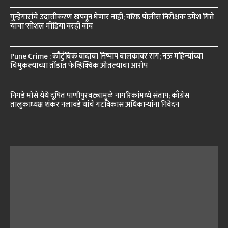
गुन्हेगारांचे उदात्तीकरण खपवून घेणार नाही; वरिष्ठ पोलीस निरीक्षक उमेश गित्ते
यांचा ‘सोशल मीडिया’वरही वॉच
Pune Crime : कौटुंबिक वादाचा निष्पाप बालकावर राग; नऊ महिन्यांच्या
चिमुकल्याच्या तोंडात फेव्हिक्विक ओतल्याचा आरोप
निगडे मोसे येथे दूषित पाणीपुरवठ्यामुळे नागरिकांमध्ये संताप; काँग्रेस
तालुकाध्यक्ष शंकर नलावडे यांचे गटविकास अधिकाऱ्यांना निवेदन