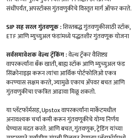
संधींपर्यंत, अपस्टॉक्स गुंतवणुकीचे विस्तृत मार्ग ऑफर करते.
SIP सह सरल गुंतवणूक :
शिस्तबद्ध गुंतवणुकीसाठी स्टॉक,
ETF आणि म्युच्युअल फंडांमध्ये पद्धतशीर गुंतवणूक योजना
सर्वसमावेशक वेल्थ ट्रॅकिंग :
वेल्थ ट्रॅकर वैशिष्ट्य
वापरकर्त्यांना बँक खाती, बाह्य स्टॉक आणि म्युच्युअल फंड
सिंक्रोनाइझ करून त्यांचा आर्थिक पोर्टफोलिओ एकत्र
करण्यास सक्षम करते, ज्यामुळे एकाच ॲपवर बचत आणि
गुंतवणुकीचा एकत्रित आढावा मिळू शकतो.
या प्लॅटफॉर्मसह, Upstox वापरकर्त्यांना मार्केटमधील
अनावश्यक चर्चा कमी करून गुंतवणूकीचे योग्य निर्णय
घेण्यास मदत करते. आणि बचत, गुंतवणूक, ट्रेडिंग यांच्या
साहाय्याने सर्वांगीण संपत्ती मिळवून देणाऱ्या प्लॅटफॉर्ममध्ये