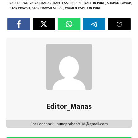
ok
p
t
n
m
RAPED
,
PWD VAJRA PRAHAR
,
RAPE CASE IN PUNE
,
RAPE IN PUNE
,
SHARAD PAWAR
,
p
STAR PRAVAH
,
STAR PRAVAH SERIAL
,
WOMEN RAPED IN PUNE
Editor_Manas
For Feedback - puneprahar2018@gmail.com