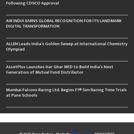
Following CDSCO Approval
AIR INDIA EARNS GLOBAL RECOGNITION FOR ITS LANDMARK
DIGITAL TRANSFORMATION
ALLEN Leads India’s Golden Sweep at International Chemistry
Olympiad
AssetPlus Launches Har Ghar MFD to Build India’s Next
Generation of Mutual Fund Distributor
Mumbai Falcons Racing Ltd. Begins F1® Sim Racing Time Trials
at Pune Schools
© 2025 Pune Prahar • Made By
Abhibee.com
9359421909