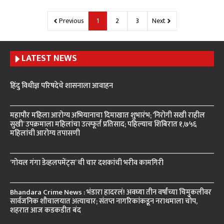
Previous
1
2
3
Next
LATEST NEWS
हिंदु विधीज्ञ परिषदेचे शासनाला आवाहन
महापौर महिला आरोग्य अभियानाचा दिमाखात शुभारंभ; ‘निरोगी सखी राहील
सुखी’ उपक्रमाला महिलांचा उत्स्फूर्त प्रतिसाद; पहिल्याच शिबिरात १,७५६
महिलांची आरोग्य तपासणी
‘गोयल गंगा डेव्हलपमेंट्स’ ची चार दशकांची भरीव कामगिरी
Bhandara Crime News : भंडारा हादरलं! अवघ्या तीन वर्षांच्या चिमुकलीवर
सार्वजनिक शौचालयात अत्याचार; संतप्त नागरिकांकडून नराधमाला चोप,
शहरात आज कडकडीत बंद