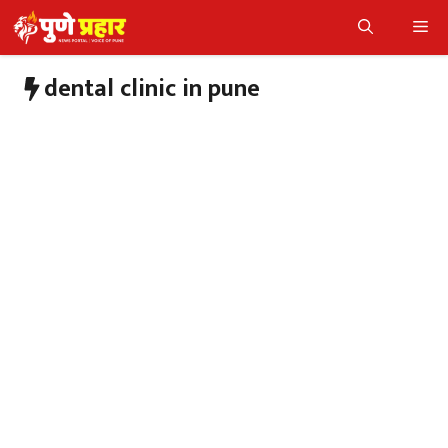
Skip
Me
to
content
dental clinic in pune