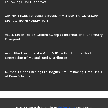
Following CDSCO Approval
AIR INDIA EARNS GLOBAL RECOGNITION FOR ITS LANDMARK
DIGITAL TRANSFORMATION
ALLEN Leads India’s Golden Sweep at International Chemistry
Olympiad
AssetPlus Launches Har Ghar MFD to Build India’s Next
Generation of Mutual Fund Distributor
Mumbai Falcons Racing Ltd. Begins F1® Sim Racing Time Trials
at Pune Schools
© 2025 Pune Prahar • Made By
Abhibee.com
9359421909