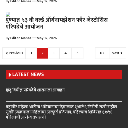
—
By
Editor_Manas
May 12, 2026
पुण्यात ५३ वी वर्ल्ड ऑर्गनायझेशन फॉर जेस्टोसिस
परिषदेचे आयोजन
—
By
Editor_Manas
May 12, 2026
Previous
1
2
3
4
5
…
62
Next
LATEST NEWS
हिंदु विधीज्ञ परिषदेचे शासनाला आवाहन
महापौर महिला आरोग्य अभियानाचा दिमाखात शुभारंभ; ‘निरोगी सखी राहील
सुखी’ उपक्रमाला महिलांचा उत्स्फूर्त प्रतिसाद; पहिल्याच शिबिरात १,७५६
महिलांची आरोग्य तपासणी