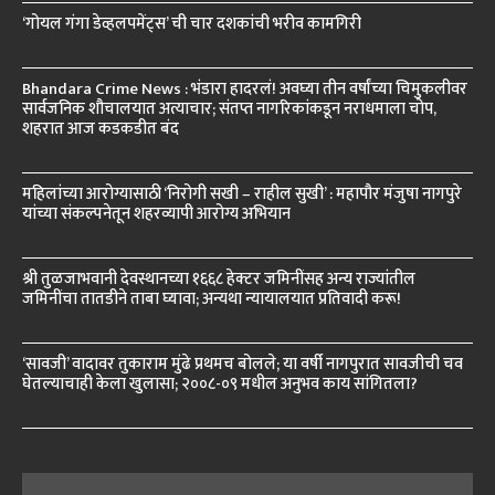
‘गोयल गंगा डेव्हलपमेंट्स’ ची चार दशकांची भरीव कामगिरी
Bhandara Crime News : भंडारा हादरलं! अवघ्या तीन वर्षांच्या चिमुकलीवर
सार्वजनिक शौचालयात अत्याचार; संतप्त नागरिकांकडून नराधमाला चोप,
शहरात आज कडकडीत बंद
महिलांच्या आरोग्यासाठी ‘निरोगी सखी – राहील सुखी’ : महापौर मंजुषा नागपुरे
यांच्या संकल्पनेतून शहरव्यापी आरोग्य अभियान
श्री तुळजाभवानी देवस्थानच्या १६६८ हेक्टर जमिनींसह अन्य राज्यांतील
जमिनींचा तातडीने ताबा घ्यावा; अन्यथा न्यायालयात प्रतिवादी करू!
‘सावजी’ वादावर तुकाराम मुंढे प्रथमच बोलले; या वर्षी नागपुरात सावजीची चव
घेतल्याचाही केला खुलासा; २००८-०९ मधील अनुभव काय सांगितला?