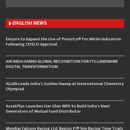
ENGLISH N
EWS
Emcure to Expand the Use of Poviztra® for MASH Indication
Following CDSCO Approval
AIR INDIA EARNS GLOBAL RECOGNITION FOR ITS LANDMARK
DIGITAL TRANSFORMATION
ALLEN Leads India’s Golden Sweep at International Chemistry
Olympiad
AssetPlus Launches Har Ghar MFD to Build India’s Next
Generation of Mutual Fund Distributor
Mumbai Falcons Racing Ltd. Begins F1® Sim Racing Time Trials