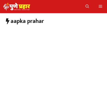
Skip
Me
to
content
aapka prahar