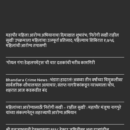
महापौर महिला आरोग्य अभियानाचा दिमाखात शुभारंभ; ‘निरोगी सखी राहील
सुखी’ उपक्रमाला महिलांचा उत्स्फूर्त प्रतिसाद; पहिल्याच शिबिरात १,७५६
महिलांची आरोग्य तपासणी
‘गोयल गंगा डेव्हलपमेंट्स’ ची चार दशकांची भरीव कामगिरी
Bhandara Crime News : भंडारा हादरलं! अवघ्या तीन वर्षांच्या चिमुकलीवर
सार्वजनिक शौचालयात अत्याचार; संतप्त नागरिकांकडून नराधमाला चोप,
शहरात आज कडकडीत बंद
महिलांच्या आरोग्यासाठी ‘निरोगी सखी – राहील सुखी’ : महापौर मंजुषा नागपुरे
यांच्या संकल्पनेतून शहरव्यापी आरोग्य अभियान
श्री तुळजाभवानी देवस्थानच्या १६६८ हेक्टर जमिनींसह अन्य राज्यांतील