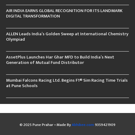
AIR INDIA EARNS GLOBAL RECOGNITION FOR ITS LANDMARK
DIGITAL TRANSFORMATION
ALLEN Leads India’s Golden Sweep at International Chemistry
Olympiad
AssetPlus Launches Har Ghar MFD to Build India’s Next
Generation of Mutual Fund Distributor
Mumbai Falcons Racing Ltd. Begins F1® Sim Racing Time Trials
at Pune Schools
© 2025 Pune Prahar • Made By
Abhibee.com
9359421909