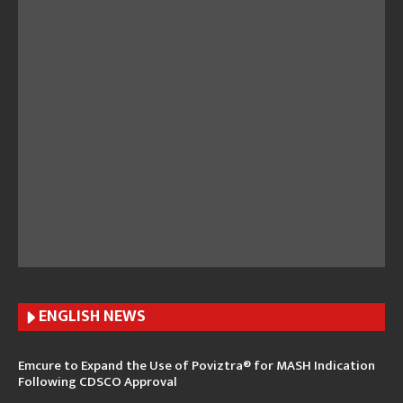
ENGLISH N
EWS
Emcure to Expand the Use of Poviztra® for MASH Indication
Following CDSCO Approval