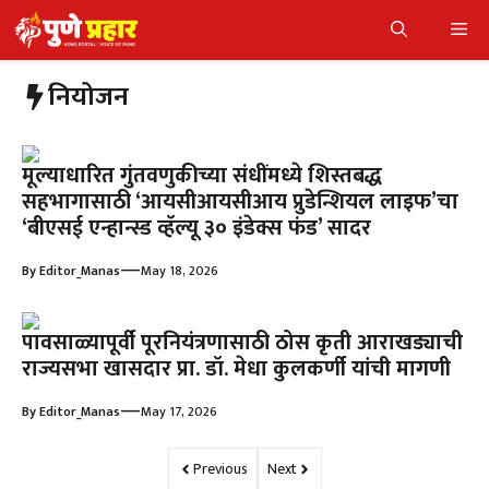
Skip
Me
to
content
नियोजन
मूल्याधारित गुंतवणुकीच्या संधींमध्ये शिस्तबद्ध
सहभागासाठी ‘आयसीआयसीआय प्रुडेन्शियल लाइफ’चा
‘बीएसई एन्हान्स्ड व्हॅल्यू ३० इंडेक्स फंड’ सादर
—
By
Editor_Manas
May 18, 2026
पावसाळ्यापूर्वी पूरनियंत्रणासाठी ठोस कृती आराखड्याची
राज्यसभा खासदार प्रा. डॉ. मेधा कुलकर्णी यांची मागणी
—
By
Editor_Manas
May 17, 2026
Previous
Next